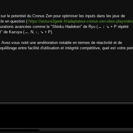
sur le potentiel du Cronus Zen pour optimiser les inputs dans les jeux de
cle en question (
https://astuce2geek.fr/adaptateur-cronus-zen-xbox-playstatio
gurations avancées comme le "Shinku Hadoken" de Ryu (→ ↓ ↘ + P répété
st" de Kazuya (→, N, ↓, ↘ + P).
e. Avez-vous noté une amélioration notable en termes de réactivité et de
librage entre facilité d'utilisation et intégrité compétitive, quel est votre poi