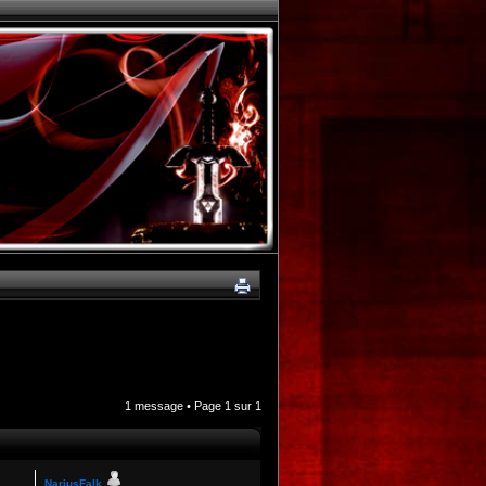
1 message • Page
1
sur
1
NariusFalk