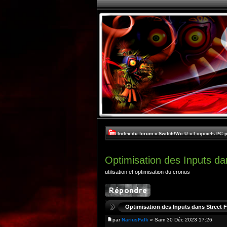
Index du forum
»
Switch/Wii U
»
Logiciels PC 
Optimisation des Inputs da
utilisation et optimisation du cronus
Optimisation des Inputs dans Street 
par
NariusFalk
» Sam 30 Déc 2023 17:26