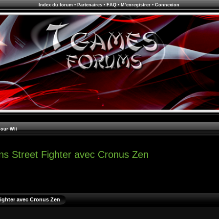
Index du forum
•
Partenaires
•
FAQ
•
M’enregistrer
•
Connexion
pour Wii
ns Street Fighter avec Cronus Zen
Fighter avec Cronus Zen