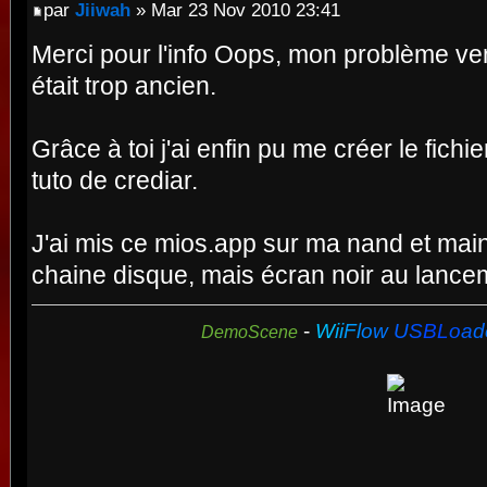
par
Jiiwah
» Mar 23 Nov 2010 23:41
Merci pour l'info Oops, mon problème ven
était trop ancien.
Grâce à toi j'ai enfin pu me créer le fichi
tuto de crediar.
J'ai mis ce mios.app sur ma nand et main
chaine disque, mais écran noir au lanc
-
W
i
i
F
l
o
w
U
S
B
L
o
a
d
DemoScene