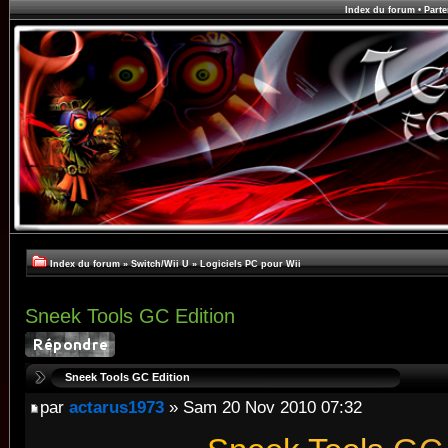
Index du forum
•
Parte
Index du forum
»
Switch/Wii U
»
Logiciels PC pour Wii
Sneek Tools GC Edition
Sneek Tools GC Edition
par
actarus1973
» Sam 20 Nov 2010 07:32