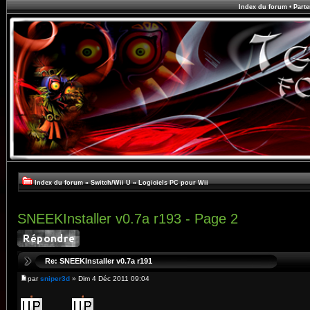
Index du forum
•
Parte
Index du forum
»
Switch/Wii U
»
Logiciels PC pour Wii
SNEEKInstaller v0.7a r193 - Page 2
Re: SNEEKInstaller v0.7a r191
par
sniper3d
» Dim 4 Déc 2011 09:04