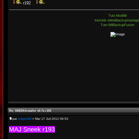
r192
Tuto ModMii
tutoriels-wii/wiibackupmanag
Tuto WiiBackupFusion
Re: SNEEKInstaller v0.7a r193
par
sniper3d
» Mar 17 Juil 2012 06:53
MAJ Sneek r193