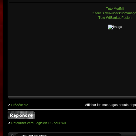
Tuto ModMii
tutoriels-wii/wiibackupmanag
Tuto WiiBackupFusion
Afficher les messages postés dep
Précédente
Retourner vers Logiciels PC pour Wii
Qui est en ligne