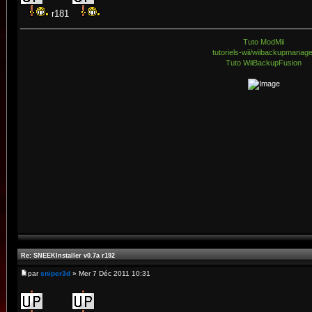
r181
Tuto ModMii
tutoriels-wii/wiibackupmanag
Tuto WiiBackupFusion
Re: SNEEKInstaller v0.7a r192
par
sniper3d
» Mer 7 Déc 2011 10:31