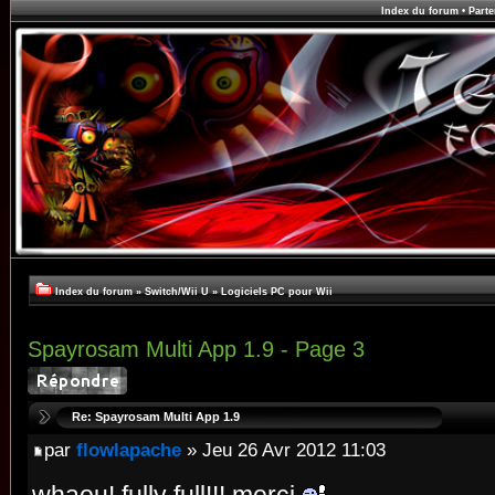
Index du forum
•
Parte
Index du forum
»
Switch/Wii U
»
Logiciels PC pour Wii
Spayrosam Multi App 1.9 - Page 3
Re: Spayrosam Multi App 1.9
par
flowlapache
» Jeu 26 Avr 2012 11:03