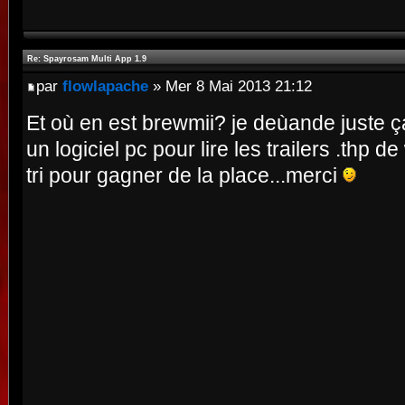
Re: Spayrosam Multi App 1.9
par
flowlapache
» Mer 8 Mai 2013 21:12
Et où en est brewmii? je deùande juste ça 
un logiciel pc pour lire les trailers .thp de 
tri pour gagner de la place...merci