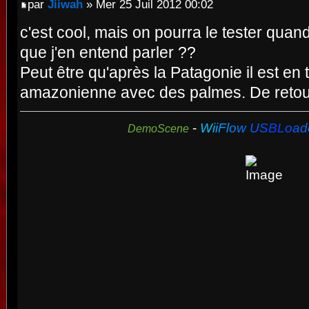
par
Jiiwah
» Mer 25 Juil 2012 00:02
c'est cool, mais on pourra le tester quan
que j'en entend parler ??
Peut être qu'après la Patagonie il est en t
amazonienne avec des palmes. De retour
-
W
i
i
F
l
o
w
U
S
B
L
o
a
d
DemoScene