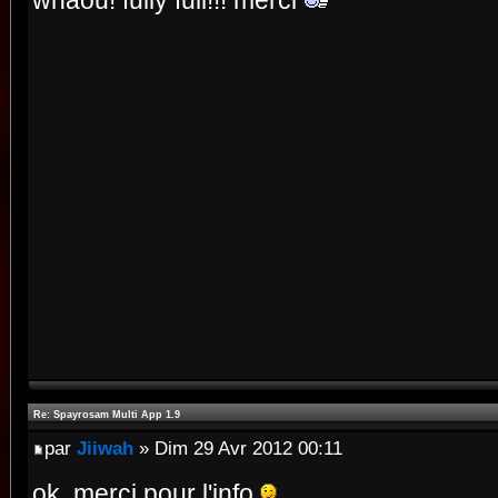
whaou! fully full!!! merci
Re: Spayrosam Multi App 1.9
par
Jiiwah
» Dim 29 Avr 2012 00:11
ok, merci pour l'info