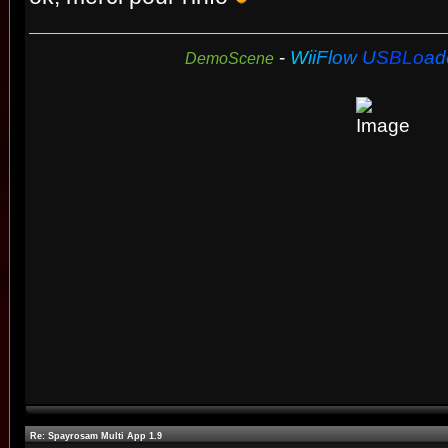
-
W
i
i
F
l
o
w
U
S
B
L
o
a
d
DemoScene
Re: Spayrosam Multi App 1.9