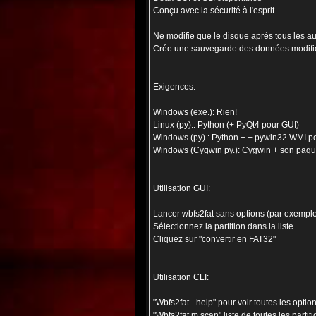
Conçu avec la sécurité à l'esprit
Ne modifie que le disque après tous les au
Crée une sauvegarde des données modifi
Exigences:
Windows (exe.): Rien!
Linux (py).: Python (+ PyQt4 pour GUI)
Windows (py).: Python + + pywin32 WMI po
Windows (Cygwin py.): Cygwin + son paqu
Utilisation GUI:
Lancer wbfs2fat sans options (par exemple
Sélectionnez la partition dans la liste
Cliquez sur "convertir en FAT32"
Utilisation CLI:
"Wbfs2fat - help" pour voir toutes les optio
"Wbfs2fat m scan" liste de toutes les parti