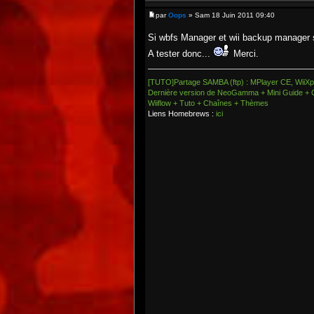
par
Oops
» Sam 18 Juin 2011 09:40
Si wbfs Manager et wii backup manager s
A tester donc...
Merci.
[TUTO]Partage SAMBA (ftp) : MPlayer CE, WiiXpl
Dernière version de NeoGamma + Mini Guide + 
Wiiflow + Tuto + Chaînes + Thèmes
Liens Homebrews :
ici