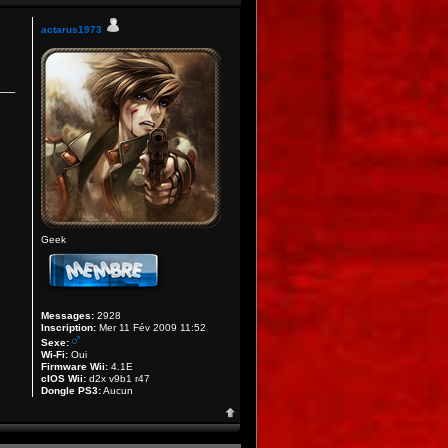
actarus1973
Geek
Messages:
2928
Inscription:
Mer 11 Fév 2009 11:52
Sexe:
Wi-Fi:
Oui
Firmware Wii:
4.1E
cIOS Wii:
d2x v9b1 r47
Dongle PS3:
Aucun