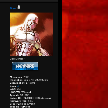
Oops
God Member
Messages:
7083
Inscription:
Jeu 2 Avr 2009 02:35
Localisation:
17 et 95
Sexe:
Wi-Fi:
Oui
cIOS Wii:
Wii vendu
Type de DS:
3DS
Linker DS:
R4i GOLD 3DS (r4ids.cn)
Firmware PS3:
4.11
CFW PS3:
ode a venir
Type de PSP:
Fat