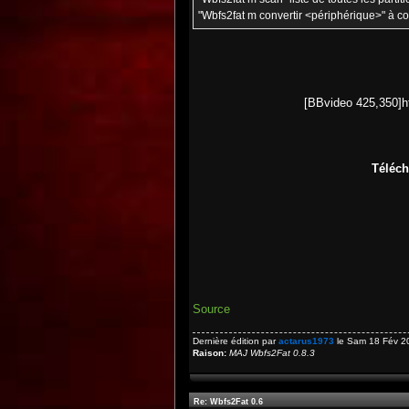
"Wbfs2fat m convertir <périphérique>" à co
[BBvideo 425,350]
Téléch
Source
Dernière édition par
actarus1973
le Sam 18 Fév 201
Raison:
MAJ Wbfs2Fat 0.8.3
Re: Wbfs2Fat 0.6