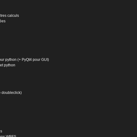
tres calculs
ées
ur python (+ PyQt4 pour GUI)
et python
 doubleclick)
ns
tions WBFS