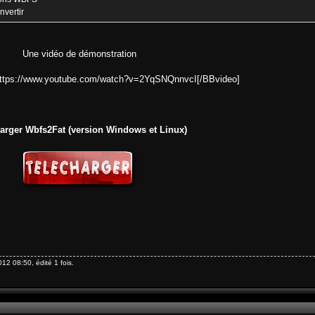
nvertir
Une vidéo de démonstration
https://www.youtube.com/watch?v=2YqSNQnnvcI[/BBvideo]
arger Wbfs2Fat (version Windows et Linux)
2 08:50, édité 1 fois.