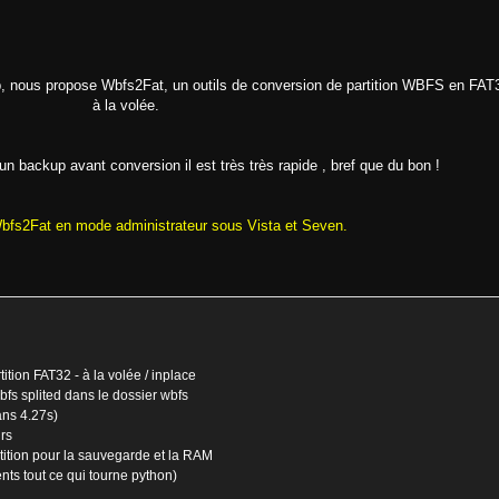
 nous propose Wbfs2Fat, un outils de conversion de partition WBFS en FAT
à la volée.
un backup avant conversion il est très très rapide , bref que du bon !
 Wbfs2Fat en mode administrateur sous Vista et Seven.
tion FAT32 - à la volée / inplace
s splited dans le dossier wbfs
ans 4.27s)
rs
tition pour la sauvegarde et la RAM
ts tout ce qui tourne python)