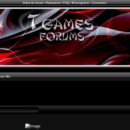
Index du forum
•
Partenaires
•
FAQ
•
M’enregistrer
•
Connexion
pour Wii