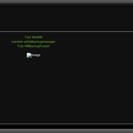
Tuto ModMii
tutoriels-wii/wiibackupmanager
Tuto WiiBackupFusion