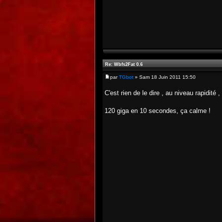
Re: Wbfs2Fat 0.6
par
TGbot
» Sam 18 Juin 2011 15:50
C'est rien de le dire , au niveau rapidité 
120 giga en 10 secondes, ça calme !