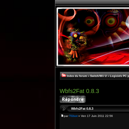
Index du forum
»
Switch/Wii U
»
Logiciels PC 
Wbfs2Fat 0.8.3
Wbfs2Fat 0.8.3
par
TGbot
» Ven 17 Juin 2011 22:56