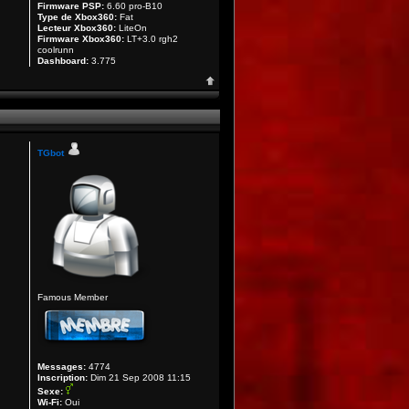
Firmware PSP:
6.60 pro-B10
Type de Xbox360:
Fat
Lecteur Xbox360:
LiteOn
Firmware Xbox360:
LT+3.0 rgh2
coolrunn
Dashboard:
3.775
TGbot
Famous Member
Messages:
4774
Inscription:
Dim 21 Sep 2008 11:15
Sexe:
Wi-Fi:
Oui