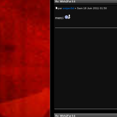
Re: Wbfs2Fat 0.6
par
sniper3d
» Sam 18 Juin 2011 01:50
merci
Re: Wbfs2Fat 0.6