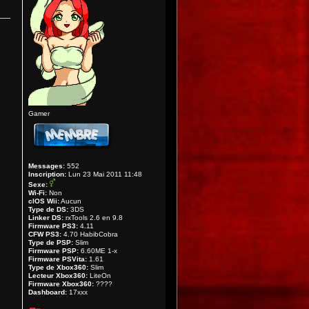
Gamer
Messages:
552
Inscription:
Lun 23 Mai 2011 11:48
Sexe:
Wi-Fi:
Non
cIOS Wii:
Aucun
Type de DS:
3DS
Linker DS:
rxTools 2.6 en 9.8
Firmware PS3:
4.11
CFW PS3:
4.70 HabibCobra
Type de PSP:
Slim
Firmware PSP:
6.60ME 1-x
Firmware PSVita:
1.61
Type de Xbox360:
Slim
Lecteur Xbox360:
LiteOn
Firmware Xbox360:
????
Dashboard:
17xxx