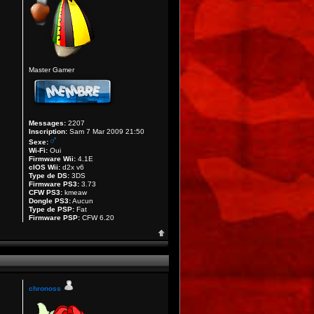
Master Gamer
Messages:
2207
Inscription:
Sam 7 Mar 2009 21:50
Sexe:
Wi-Fi:
Oui
Firmware Wii:
4.1E
cIOS Wii:
d2x v6
Type de DS:
3DS
Firmware PS3:
3.73
CFW PS3:
kmeaw
Dongle PS3:
Aucun
Type de PSP:
Fat
Firmware PSP:
CFW 6.20
chronoss