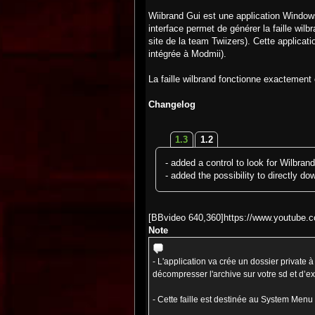
Wiibrand Gui est une application Windo
interface permet de générer la faille wi
site de la team Twiizers). Cette applicat
intégrée à Modmii).
La faille wilbrand fonctionne exactemen
Changelog
1.3
1.2
- added a control to look for Wilbra
- added the possibility to directly 
[BBvideo 640,360]https://www.youtube
Note
- L'application va crée un dossier private à
décompresser l'archive sur votre sd et d’ex
- Cette faille est destinée au System Menu 