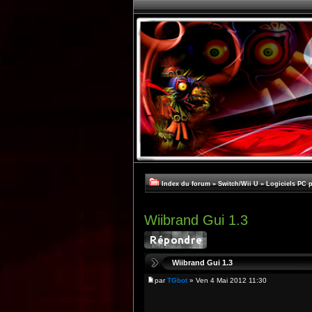
Index du forum
»
Switch/Wii U
»
Logiciels PC 
Wiibrand Gui 1.3
Wiibrand Gui 1.3
par
TGbot
» Ven 4 Mai 2012 11:30