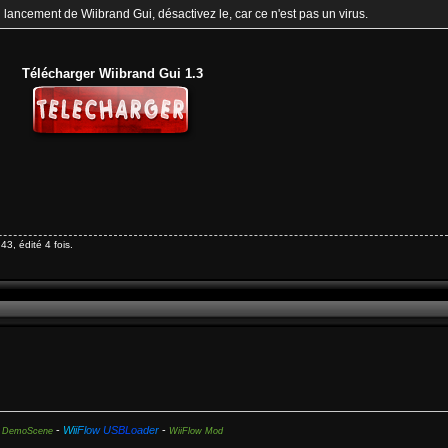
u lancement de Wiibrand Gui, désactivez le, car ce n'est pas un virus.
Télécharger Wiibrand Gui 1.3
43, édité 4 fois.
-
W
i
i
F
l
o
w
U
S
B
L
o
a
d
e
r
-
DemoScene
WiiFlow Mod