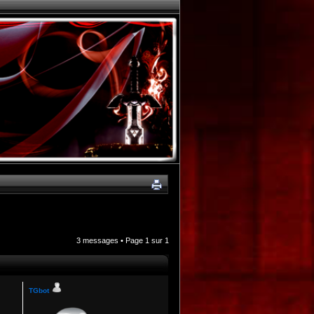
3 messages • Page
1
sur
1
TGbot