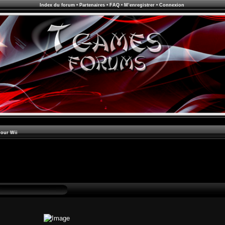
Index du forum
•
Partenaires
•
FAQ
•
M’enregistrer
•
Connexion
pour Wii