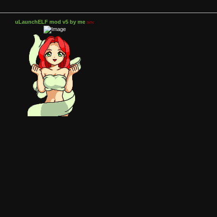
uLaunchELF mod v5 by me
new