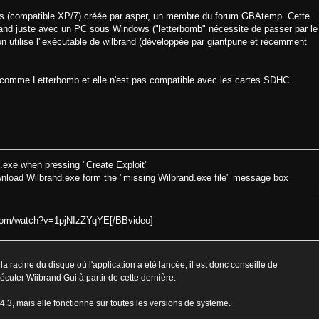
ws (compatible XP/7) créée par asper, un membre du forum GBAtemp. Cette
lbrand juste avec un PC sous Windows ("letterbomb" nécessite de passer par le
ion utilise l'’exécutable de wilbrand (développée par giantpune et récemment
t comme Letterbomb et elle n'est pas compatible avec les cartes SDHC.
nd.exe when pressing "Create Exploit"
download Wilbrand.exe form the "missing Wilbrand.exe file" message box
.com/watch?v=1pjNIzZYqYE[/BBvideo]
 la racine du disque où l'application a été lancée, il est donc conseillé de
écuter Wiibrand Gui à partir de cette dernière.
4.3, mais elle fonctionne sur toutes les versions de systeme.