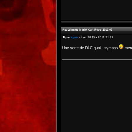
Re: Wiimms Mario Kart Retro 2011-02
par
kyno
» Lun 28 Fév 2011 21:22
Une sorte de DLC quoi.. sympas
merc