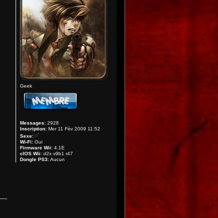
Geek
Messages:
2928
Inscription:
Mer 11 Fév 2009 11:52
Sexe:
Wi-Fi:
Oui
Firmware Wii:
4.1E
cIOS Wii:
d2x v9b1 r47
Dongle PS3:
Aucun