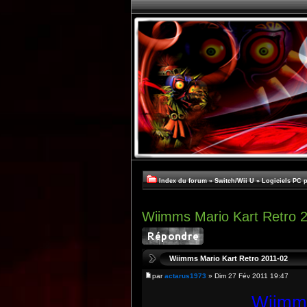
Index du forum
»
Switch/Wii U
»
Logiciels PC 
Wiimms Mario Kart Retro 
Wiimms Mario Kart Retro 2011-02
par
actarus1973
» Dim 27 Fév 2011 19:47
Wiimms