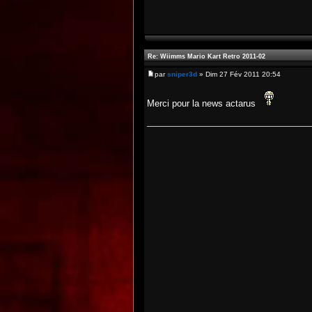
Re: Wiimms Mario Kart Retro 2011-02
par
sniper3d
» Dim 27 Fév 2011 20:54
Merci pour la news actarus