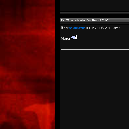
Re: Wiimms Mario Kart Retro 2011-02
par
salahpayne
» Lun 28 Fév 2011 00:53
Merci