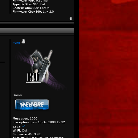
Firmware PSP:
6.39 Me
Type de Xbox360:
Fat
Lecteur Xbox360:
LiteOn
Firmware Xbox360:
Lt + 2.0
kyno
Gamer
Messages:
1096
Inscription:
Sam 18 Oct 2008 12:32
Sexe:
Wi-Fi:
Oui
Firmware Wii:
3.4E
cIOS Wii:
CIOS57Rev19+hermesv5