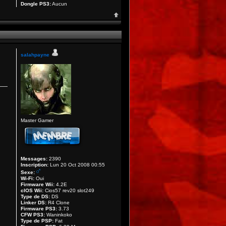
Dongle PS3:
Aucun
salahpayne
Master Gamer
Messages:
2390
Inscription:
Lun 20 Oct 2008 00:55
Sexe:
Wi-Fi:
Oui
Firmware Wii:
4.2E
cIOS Wii:
Cios57 rev20 slot249
Type de DS:
DS
Linker DS:
R4 Clone
Firmware PS3:
3.73
CFW PS3:
Waninkoko
Type de PSP:
Fat