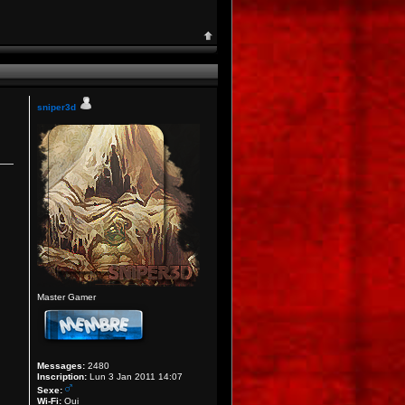
sniper3d
Master Gamer
Messages:
2480
Inscription:
Lun 3 Jan 2011 14:07
Sexe:
Wi-Fi:
Oui