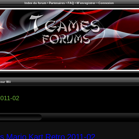
Index du forum
•
Partenaires
•
FAQ
•
M’enregistrer
•
Connexion
pour Wii
2011-02
 Mario Kart Retro 2011-02