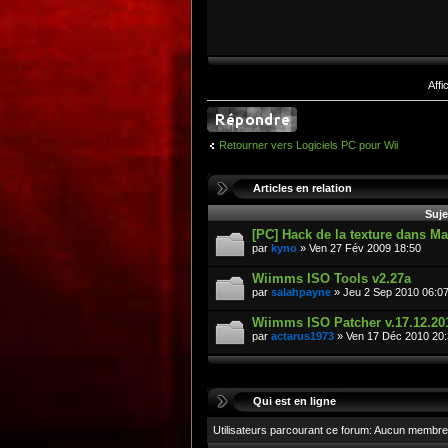
Aff
Retourner vers Logiciels PC pour Wii
Articles en relation
Suje
[PC] Hack de la texture dans Mar
par
kyno
» Ven 27 Fév 2009 18:50
Wiimms ISO Tools v2.27a
par
salahpayne
» Jeu 2 Sep 2010 06:0
Wiimms ISO Patcher v.17.12.20
par
actarus1973
» Ven 17 Déc 2010 20
Qui est en ligne
Utilisateurs parcourant ce forum: Aucun membre 