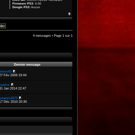
Firmware PS3:
4.00
Dongle PS3:
Aucun
4 messages • Page
1
sur
1
Dernier message
clems43
27 Fév 2009 19:44
Ayatus
31 Jan 2014 22:47
actarus1973
17 Déc 2010 20:30