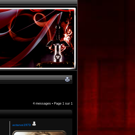
4 messages • Page
1
sur
1
actarus1973