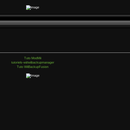
Tuto ModMii
tutoriels-wii/wiibackupmanager
Tuto WiiBackupFusion