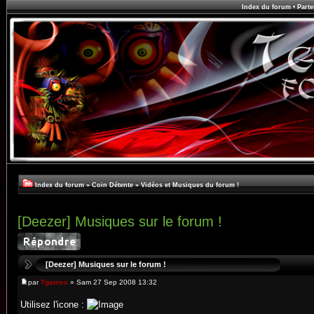
Index du forum
•
Parte
Index du forum
»
Coin Détente
»
Vidéos et Musiques du forum !
[Deezer] Musiques sur le forum !
[Deezer] Musiques sur le forum !
par
Tgames
» Sam 27 Sep 2008 13:32
Utilisez l'icone :