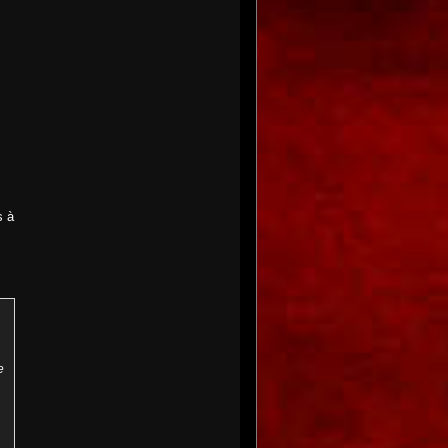
s à
e