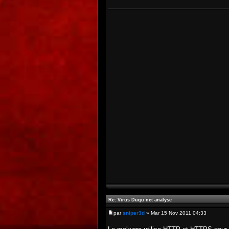
Re: Virus Duqu net analyse
par
sniper3d
» Mar 15 Nov 2011 04:33