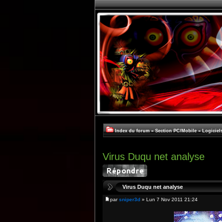
Index du forum
»
Section PC/Mobile
»
Logiciel
Virus Duqu net analyse
Virus Duqu net analyse
par
sniper3d
» Lun 7 Nov 2011 21:24