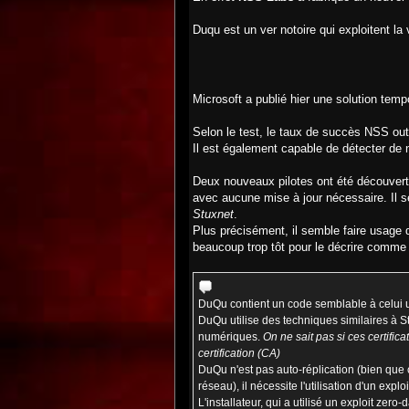
Duqu est un ver notoire qui exploitent la
Microsoft a publié hier une solution tempo
Selon le test, le taux de succès NSS out
Il est également capable de détecter de 
Deux nouveaux pilotes ont été découverts 
avec aucune mise à jour nécessaire. Il
Stuxnet
.
Plus précisément, il semble faire usage 
beaucoup trop tôt pour le décrire comm
DuQu contient un code semblable à celui ut
DuQu utilise des techniques similaires à Stu
numériques.
On ne sait pas si ces certific
certification (CA)
DuQu n'est pas auto-réplication (bien que 
réseau), il nécessite l'utilisation d'un expl
L'installateur, qui a utilisé un exploit zer