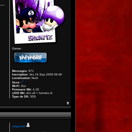
Gamer
Messages:
971
Inscription:
Jeu 24 Sep 2009 09:48
Localisation:
Nord
Sexe:
Wi-Fi:
Oui
Firmware Wii:
4.1E
cIOS Wii:
d2x v8 + hermes r4
Type de DS:
3DS
sniper3d