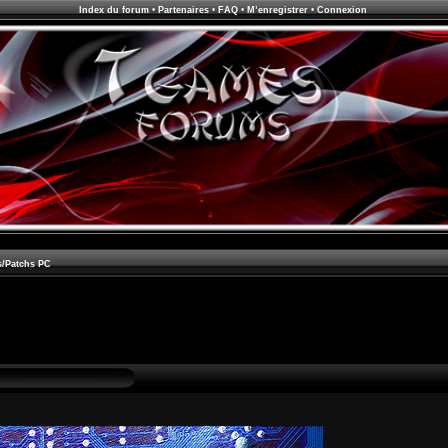
Index du forum
•
Partenaires
•
FAQ
•
M’enregistrer
•
Connexion
s/Patchs PC