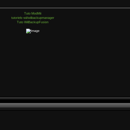
Tuto ModMii
tutoriels-wii/wiibackupmanager
Tuto WiiBackupFusion