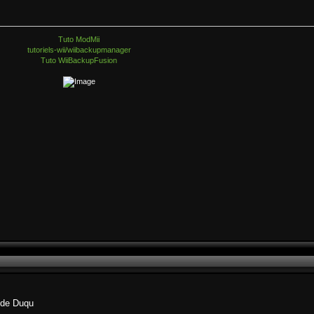
Tuto ModMii
tutoriels-wii/wiibackupmanager
Tuto WiiBackupFusion
n de Duqu