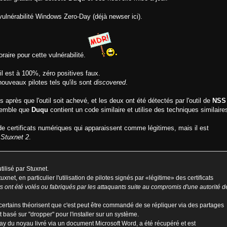
 vulnérabilité Windows Zero-Day (déjà newser ici).
raire pour cette vulnérabilité.
il est à 100%, zéro positives faux.
nouveaux pilotes tels qu'ils sont
discovered
.
après que l'outil soit achevé, et les deux ont été détectés par l'outil de
NSS
 semble que
Duqu
contient un code similaire et utilise des techniques similaire
de certificats numériques qui apparaissent comme légitimes, mais il est
e
Stuxnet 2
.
ilisé par Stuxnet.
xnet, en particulier l'utilisation de pilotes signés par «légitime» des certificats
ats ont été volés ou fabriqués par les attaquants suite au compromis d'une autorité d
certains théorisent que c'est peut être commandé de se répliquer via des partages
oit basé sur "dropper" pour l'installer sur un système.
o-day du noyau livré via un document Microsoft Word, a été récupéré et est