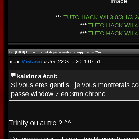
***
TUTO HACK WII 3.0/3.1/3.2/
***
TUTO HACK WII 4
***
TUTO HACK WII 4
Re: [TUTO] Trouver les mot de passe cacher des application Windo
par
Vastasio
» Jeu 22 Sep 2011 07:51
kalidor a écrit:
Si vous etes gentils , je vous montrerais 
passe window 7 en 3mn chrono.
Trinity ou autre ? ^^
T'es comme moi.... Tu sors des blagues Vaseuses