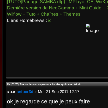
[TUTO]Partage SAMBA (ftp) : MPlayer CE, WiiXpl
Dernière version de NeoGamma + Mini Guide + 
Wiiflow + Tuto + Chaînes + Thèmes
Liens Homebrews :
ici
Re: [TUTO] Trouver les mot de passe cacher des application Windo
par
sniper3d
» Mer 21 Sep 2011 12:17
ok je regarde ce que je peux faire