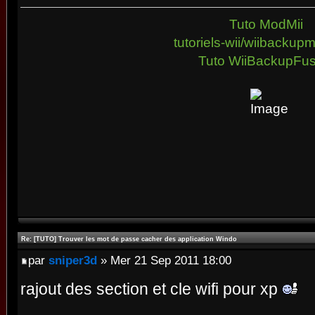
Tuto ModMii
tutoriels-wii/wiibacku
Tuto WiiBackupFus
Re: [TUTO] Trouver les mot de passe cacher des application Windo
par
sniper3d
» Mer 21 Sep 2011 18:00
rajout des section et cle wifi pour xp