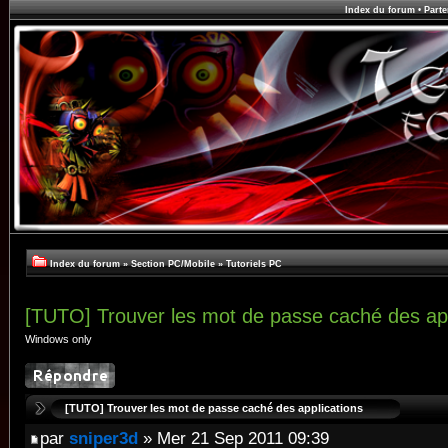
Index du forum
•
Parte
Index du forum
»
Section PC/Mobile
»
Tutoriels PC
[TUTO] Trouver les mot de passe caché des app
Windows only
[TUTO] Trouver les mot de passe caché des applications
par
sniper3d
» Mer 21 Sep 2011 09:39