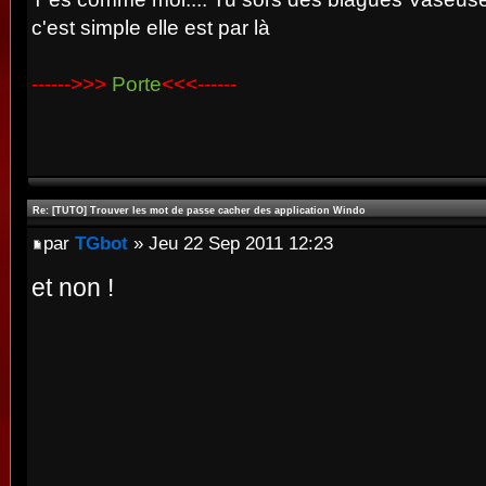
c'est simple elle est par là
------>>>
Porte
<<<------
Re: [TUTO] Trouver les mot de passe cacher des application Windo
par
TGbot
» Jeu 22 Sep 2011 12:23
et non !