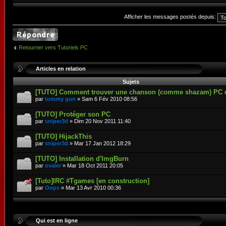
Afficher les messages postés depuis:
Retourner vers Tutoriels PC
Articles en relation
Sujets
[TUTO] Comment trouver une chanson (comme shazam) PC 
par
tommy gun
» Sam 6 Fév 2010 08:56
[TUTO] Protéger son PC
par
sniper3d
» Dim 20 Nov 2011 11:40
[TUTO] HijackThis
par
sniper3d
» Mar 17 Jan 2012 18:29
[TUTO] Installation d'ImgBurn
par
ovaler
» Mar 18 Oct 2011 20:05
[Tuto]IRC #Tgames [en construction]
par
Oops
» Mar 13 Avr 2010 00:36
Qui est en ligne