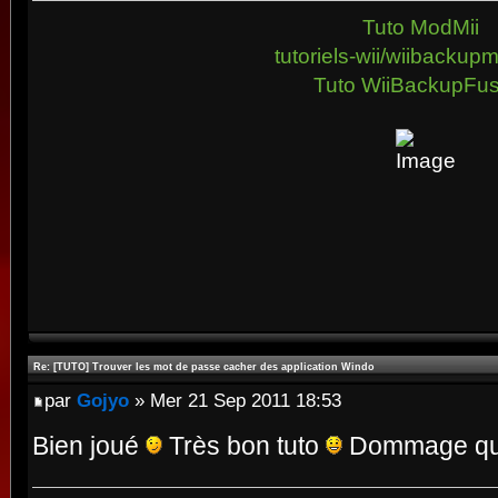
Tuto ModMii
tutoriels-wii/wiibacku
Tuto WiiBackupFus
Re: [TUTO] Trouver les mot de passe cacher des application Windo
par
Gojyo
» Mer 21 Sep 2011 18:53
Bien joué
Très bon tuto
Dommage qu'i