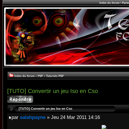
Index du forum
•
Parte
Index du forum
»
PSP
»
Tutoriels PSP
[TUTO] Convertir un jeu Iso en Cso
[TUTO] Convertir un jeu Iso en Cso
par
salahpayne
» Jeu 24 Mar 2011 14:16