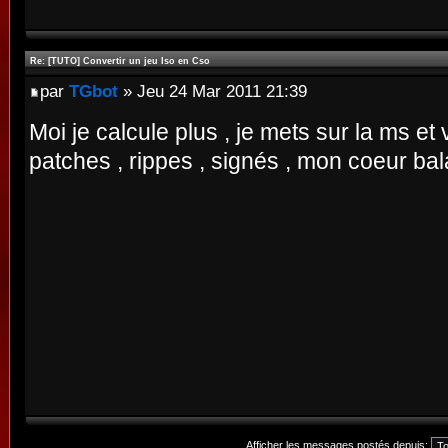
Re: [TUTO] Convertir un jeu Iso en Cso
par
TGbot
» Jeu 24 Mar 2011 21:39
Moi je calcule plus , je mets sur la ms et
patches , rippes , signés , mon coeur bal
Afficher les messages postés depuis: