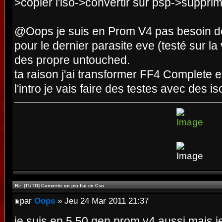
>copier l'iso->convertir sur psp->supprime
@Oops je suis en Prom V4 pas besoin de 
pour le dernier parasite eve (testé sur la
des propre untouched.
ta raison j'ai transformer FF4 Complete e
l'intro je vais faire des testes avec des is
Re: [TUTO] Convertir un jeu Iso en Cso
par
Oops
» Jeu 24 Mar 2011 21:37
je suis en 5.50 gen prom v4 aussi mais