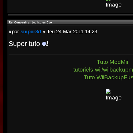
Re: Convertir un jeu Iso en Cso
par
sniper3d
» Jeu 24 Mar 2011 14:23
Super tuto
Tuto ModMii
tutoriels-wii/wiibacku
Tuto WiiBackupFus