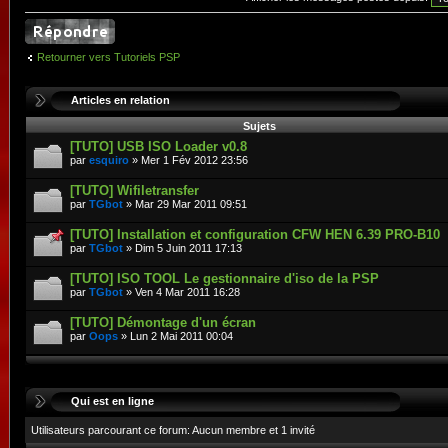
Retourner vers Tutoriels PSP
Articles en relation
Sujets
[TUTO] USB ISO Loader v0.8
par
esquiro
» Mer 1 Fév 2012 23:56
[TUTO] Wifiletransfer
par
TGbot
» Mar 29 Mar 2011 09:51
[TUTO] Installation et configuration CFW HEN 6.39 PRO-B10
par
TGbot
» Dim 5 Juin 2011 17:13
[TUTO] ISO TOOL Le gestionnaire d'iso de la PSP
par
TGbot
» Ven 4 Mar 2011 16:28
[TUTO] Démontage d'un écran
par
Oops
» Lun 2 Mai 2011 00:04
Qui est en ligne
Utilisateurs parcourant ce forum: Aucun membre et 1 invité