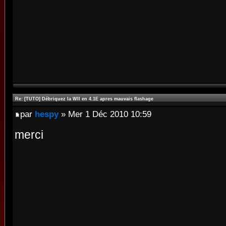
Re: [TUTO] Débriquez la WII en 4.1E apres mauvais flashage
par
hespy
» Mer 1 Déc 2010 10:59
merci