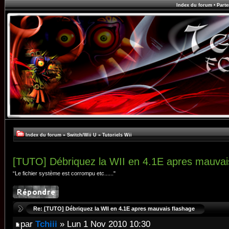
Index du forum
•
Parte
Index du forum
»
Switch/Wii U
»
Tutoriels Wii
[TUTO] Débriquez la WII en 4.1E apres mauvai
“Le fichier système est corrompu etc......"
Re: [TUTO] Débriquez la WII en 4.1E apres mauvais flashage
par
Tchiii
» Lun 1 Nov 2010 10:30