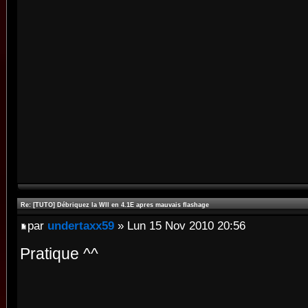
Re: [TUTO] Débriquez la WII en 4.1E apres mauvais flashage
par
undertaxx59
» Lun 15 Nov 2010 20:56
Pratique ^^