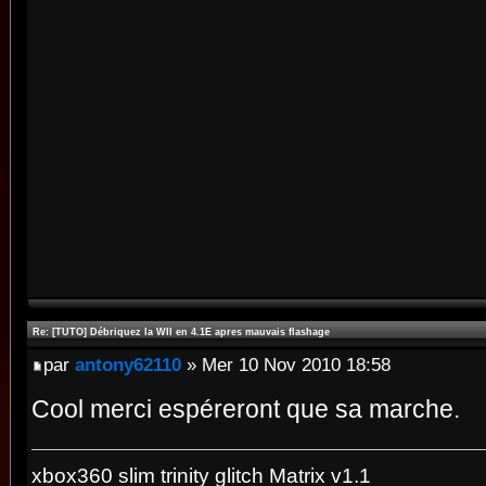
Re: [TUTO] Débriquez la WII en 4.1E apres mauvais flashage
par
antony62110
» Mer 10 Nov 2010 18:58
Cool merci espéreront que sa marche.
xbox360 slim trinity glitch Matrix v1.1