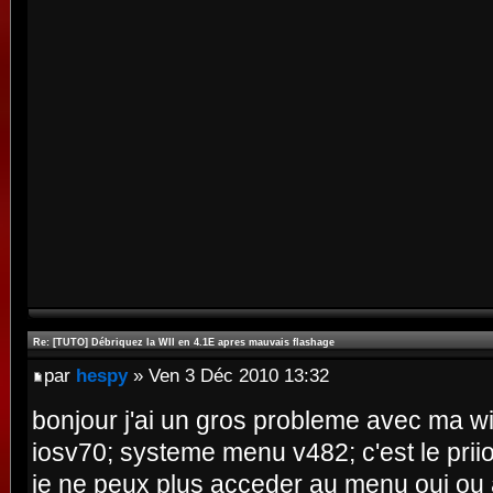
Re: [TUTO] Débriquez la WII en 4.1E apres mauvais flashage
par
hespy
» Ven 3 Déc 2010 13:32
bonjour j'ai un gros probleme avec ma wii
iosv70; systeme menu v482; c'est le priio
je ne peux plus acceder au menu oui ou 