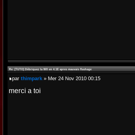
Re: [TUTO] Débriquez la WII en 4.1E apres mauvais flashage
par
thimpark
» Mer 24 Nov 2010 00:15
merci a toi