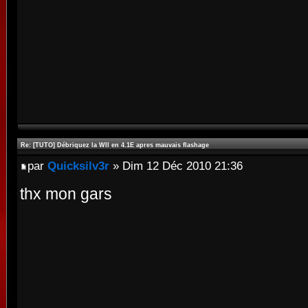
Re: [TUTO] Débriquez la WII en 4.1E apres mauvais flashage
par
Quicksilv3r
» Dim 12 Déc 2010 21:36
thx mon gars