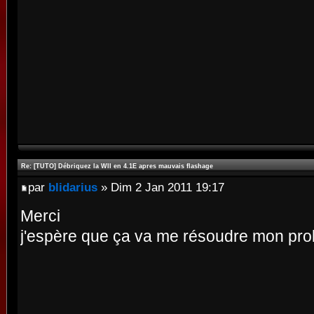
Re: [TUTO] Débriquez la WII en 4.1E apres mauvais flashage
par
blidarius
» Dim 2 Jan 2011 19:17
Merci
j'espère que ça va me résoudre mon pro