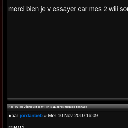
merci bien je v essayer car mes 2 wiii son
Re: [TUTO] Débriquez la WII en 4.1E apres mauvais flashage
par
jordanbeb
» Mer 10 Nov 2010 16:09
merci