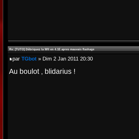
Re: [TUTO] Débriquez la WII en 4.1E apres mauvais flashage
par
TGbot
» Dim 2 Jan 2011 20:30
Au boulot , blidarius !