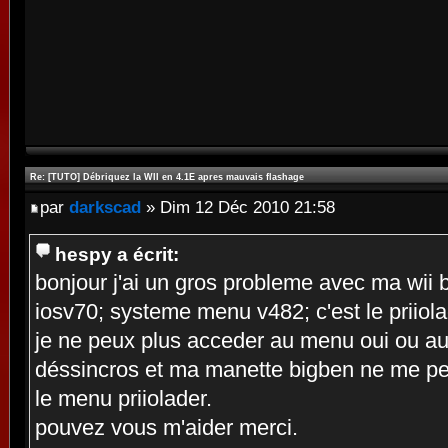
Re: [TUTO] Débriquez la WII en 4.1E apres mauvais flashage
par
darkscad
» Dim 12 Déc 2010 21:58
hespy a écrit:
bonjour j'ai un gros probleme avec ma wii b
iosv70; systeme menu v482; c'est le priiola
je ne peux plus acceder au menu oui ou a
déssincros et ma manette bigben ne me pe
le menu priiolader.
pouvez vous m'aider merci.