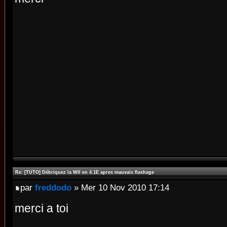
Re: [TUTO] Débriquez la WII en 4.1E apres mauvais flashage
par
freddodo
» Mer 10 Nov 2010 17:14
merci a toi