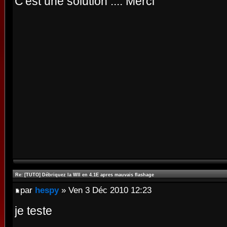
C'est une solution .... Merci
Re: [TUTO] Débriquez la WII en 4.1E apres mauvais flashage
par
hespy
» Ven 3 Déc 2010 12:23
je teste