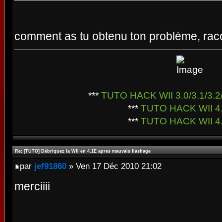
comment as tu obtenu ton problème, racon
***
TUTO HACK WII 3.0/3.1/3.2/
***
TUTO HACK WII 4
***
TUTO HACK WII 4
Re: [TUTO] Débriquez la WII en 4.1E apres mauvais flashage
par
jef91860
» Ven 17 Déc 2010 21:02
merciiii