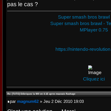
pas le cas ?
Super smash bros brawl 
Super smash bros brawl - Tex
MPlayer 0.75
https://nintendo-revolutio
Cliquez ici
Re: [TUTO] Débriquez la WII en 4.1E apres mauvais flashage
par
magnum62
» Jeu 2 Déc 2010 19:03