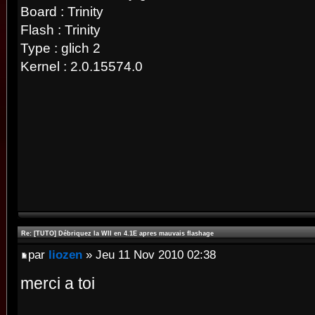
Board : Trinity
Flash : Trinity
Type : glich 2
Kernel : 2.0.15574.0
Re: [TUTO] Débriquez la WII en 4.1E apres mauvais flashage
par
liozen
» Jeu 11 Nov 2010 02:38
merci a toi