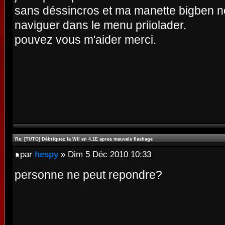
sans déssincros et ma manette bigben 
naviguer dans le menu priiolader.
pouvez vous m'aider merci.
Re: [TUTO] Débriquez la WII en 4.1E apres mauvais flashage
par
hespy
» Dim 5 Déc 2010 10:33
personne ne peut repondre?