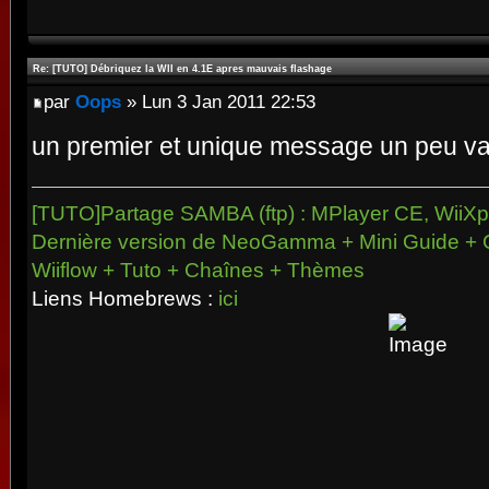
Re: [TUTO] Débriquez la WII en 4.1E apres mauvais flashage
par
Oops
» Lun 3 Jan 2011 22:53
un premier et unique message un peu va
[TUTO]Partage SAMBA (ftp) : MPlayer CE, WiiXpl
Dernière version de NeoGamma + Mini Guide + 
Wiiflow + Tuto + Chaînes + Thèmes
Liens Homebrews :
ici