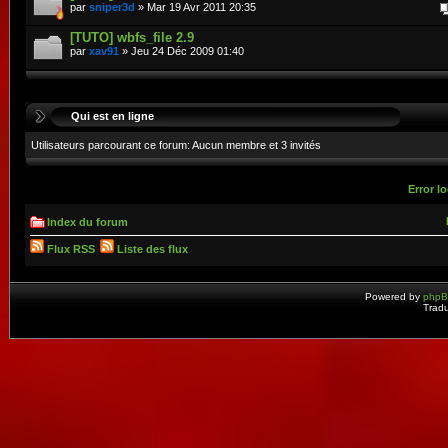
par
sniper3d
» Mar 19 Avr 2011 20:35
[TUTO] wbfs_file 2.9
par
xav91
» Jeu 24 Déc 2009 01:40
Qui est en ligne
Utilisateurs parcourant ce forum: Aucun membre et 3 invités
Error lo
Index du forum
Flux RSS
Liste des flux
Powered by
php
Tradu