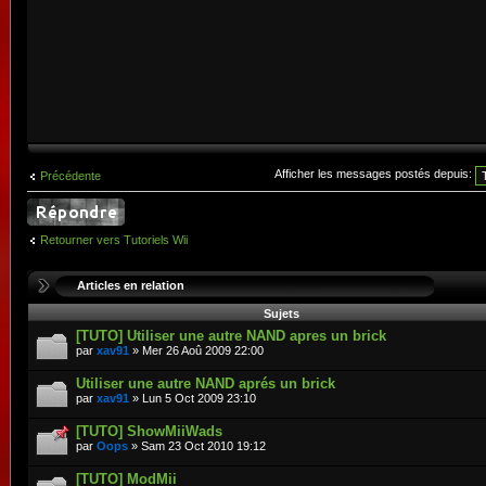
Afficher les messages postés depuis:
Précédente
Retourner vers Tutoriels Wii
Articles en relation
Sujets
[TUTO] Utiliser une autre NAND apres un brick
par
xav91
» Mer 26 Aoû 2009 22:00
Utiliser une autre NAND aprés un brick
par
xav91
» Lun 5 Oct 2009 23:10
[TUTO] ShowMiiWads
par
Oops
» Sam 23 Oct 2010 19:12
[TUTO] ModMii