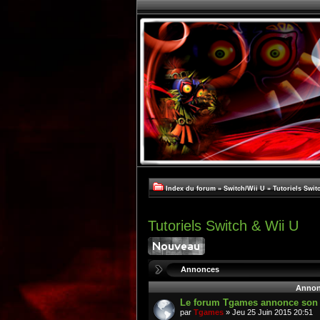
Index du forum
»
Switch/Wii U
»
Tutoriels Swit
Tutoriels Switch & Wii U
Annonces
Annon
Le forum Tgames annonce son re
par
Tgames
» Jeu 25 Juin 2015 20:51