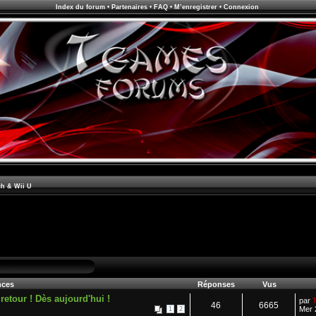
Index du forum
•
Partenaires
•
FAQ
•
M’enregistrer
•
Connexion
ch & Wii U
ces
Réponses
Vus
tour ! Dès aujourd'hui !
par
46
6665
Mer 
1
2