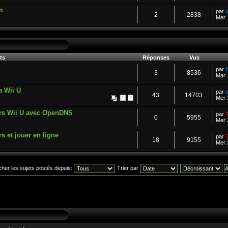
m
par
2
2838
Mer 
ts
Réponses
Vus
par
3
8536
Mar 
a Wii U
par
43
14703
Mer 
1
2
urs Wii U avec OpenDNS
par
0
5955
Mer 
s et jouer en ligne
par
18
9155
Mer 
icher les sujets postés depuis:
Trier par