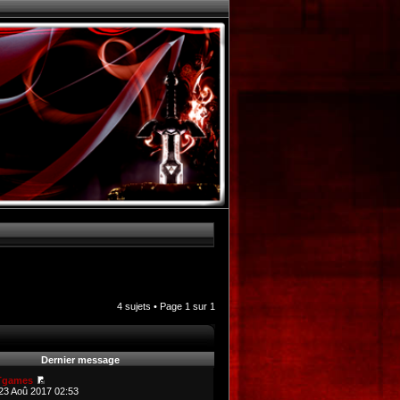
4 sujets • Page
1
sur
1
Dernier message
Tgames
23 Aoû 2017 02:53