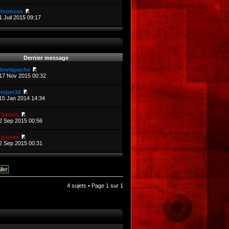
chronoss
1 Juil 2015 09:17
Dernier message
flowlapache
17 Nov 2015 00:32
sniper3d
15 Jan 2014 14:34
Tgames
2 Sep 2015 00:56
Tgames
2 Sep 2015 00:31
4 sujets • Page
1
sur
1