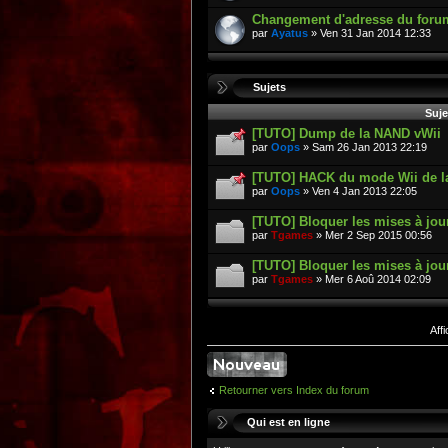
Changement d'adresse du foru
par
Ayatus
» Ven 31 Jan 2014 12:33
Sujets
Suje
[TUTO] Dump de la NAND vWii
par
Oops
» Sam 26 Jan 2013 22:19
[TUTO] HACK du mode Wii de l
par
Oops
» Ven 4 Jan 2013 22:05
[TUTO] Bloquer les mises à jo
par
Tgames
» Mer 2 Sep 2015 00:56
[TUTO] Bloquer les mises à jour
par
Tgames
» Mer 6 Aoû 2014 02:09
Aff
Retourner vers Index du forum
Qui est en ligne