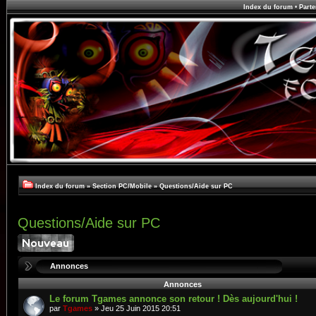
Index du forum
•
Parte
Index du forum
»
Section PC/Mobile
»
Questions/Aide sur PC
Questions/Aide sur PC
Annonces
Annonces
Le forum Tgames annonce son retour ! Dès aujourd'hui !
par
Tgames
» Jeu 25 Juin 2015 20:51