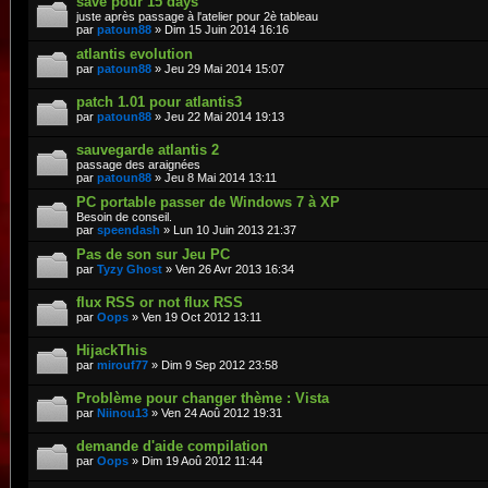
save pour 15 days
juste après passage à l'atelier pour 2è tableau
par
patoun88
» Dim 15 Juin 2014 16:16
atlantis evolution
par
patoun88
» Jeu 29 Mai 2014 15:07
patch 1.01 pour atlantis3
par
patoun88
» Jeu 22 Mai 2014 19:13
sauvegarde atlantis 2
passage des araignées
par
patoun88
» Jeu 8 Mai 2014 13:11
PC portable passer de Windows 7 à XP
Besoin de conseil.
par
speendash
» Lun 10 Juin 2013 21:37
Pas de son sur Jeu PC
par
Tyzy Ghost
» Ven 26 Avr 2013 16:34
flux RSS or not flux RSS
par
Oops
» Ven 19 Oct 2012 13:11
HijackThis
par
mirouf77
» Dim 9 Sep 2012 23:58
Problème pour changer thème : Vista
par
Niinou13
» Ven 24 Aoû 2012 19:31
demande d'aide compilation
par
Oops
» Dim 19 Aoû 2012 11:44