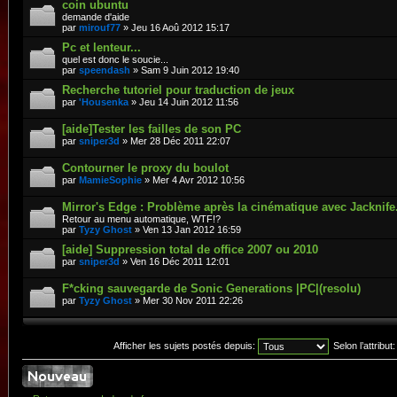
coin ubuntu
demande d'aide
par
mirouf77
» Jeu 16 Aoû 2012 15:17
Pc et lenteur...
quel est donc le soucie...
par
speendash
» Sam 9 Juin 2012 19:40
Recherche tutoriel pour traduction de jeux
par
'Housenka
» Jeu 14 Juin 2012 11:56
[aide]Tester les failles de son PC
par
sniper3d
» Mer 28 Déc 2011 22:07
Contourner le proxy du boulot
par
MamieSophie
» Mer 4 Avr 2012 10:56
Mirror's Edge : Problème après la cinématique avec Jacknife
Retour au menu automatique, WTF!?
par
Tyzy Ghost
» Ven 13 Jan 2012 16:59
[aide] Suppression total de office 2007 ou 2010
par
sniper3d
» Ven 16 Déc 2011 12:01
F*cking sauvegarde de Sonic Generations |PC|(resolu)
par
Tyzy Ghost
» Mer 30 Nov 2011 22:26
Afficher les sujets postés depuis:
Selon l’attribut: