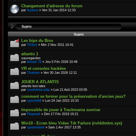
Changement d'adresse du forum
par
Ayatus
» Ven 31 Jan 2014 12:33
Sujets
Sujets
Les bips du Bios
par
TGbot
» Mer 2 Nov 2011 16:41
atlantis 1
sauvegardes
par
dream 72
» Jeu 5 Fév 2026 10:48
VR et consoles hackées
par
Thalven
» Ven 30 Jan 2026 12:11
JOUER A ATLANTIS
atlantis lost tales
par
soulshine.adp
» Lun 21 Aoû 2023 03:05
comment se former pour la préservation d'ancien jeux?
par
synchi64
» Lun 24 Jan 2022 15:33
Impossible de jouer à Trackmania sunrise
par
Flaywah
» Dim 17 Fév 2019 19:21
Win10 - Ecran bleu Video Tdr Failure (nvlddmkm.sys)
par
speendash
» Sam 1 Avr 2017 13:35