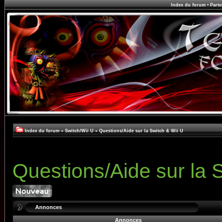
Index du forum
•
Parte
Index du forum
»
Switch/Wii U
»
Questions/Aide sur la Switch & Wii U
Questions/Aide sur la 
Annonces
Annonces