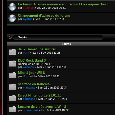
Le forum Tgames annonce son retour ! Dès aujourd'hui !
par
Tgames
» Jeu 25 Juin 2015 20:51
Changement d'adresse du forum
par
Ayatus
» Ven 31 Jan 2014 12:33
Sujets
Sujets
Jeux Gamecube sur vWii
par
iAnn
» Sam 2 Fév 2013 11:28
DLC Rock Band 3
Debloquer les DLC Gen 1-10
par
waaaloo
» Mar 21 Jan 2014 05:58
Mise à jour Wii U
par
iAnn
» Mar 5 Fév 2013 18:11
scarface en français?
par
mantana
» Sam 26 Jan 2013 21:34
Direct Nintendo Le 23.01.13
par
darkscad
» Mar 22 Jan 2013 17:34
Lecture de vidéo avec la Wii U
par
ouinouin42
» Dim 6 Jan 2013 10:22