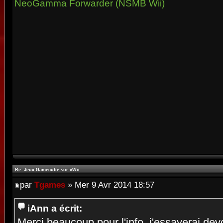
NeoGamma Forwarder (NSMB Wii)
Re: Jeux Gamecube sur vWii
par
Tgames
» Mer 9 Avr 2014 18:57
iAnn a écrit:
Merci beaucoup pour l'info, j'essayerai dev