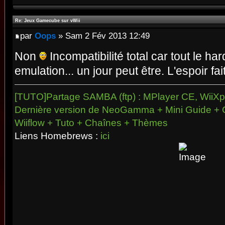
Re: Jeux Gamecube sur vWii
par
Oops
» Sam 2 Fév 2013 12:49
Non
Incompatibilité total car tout le h
emulation... un jour peut être. L'espoir fai
[TUTO]Partage SAMBA (ftp) : MPlayer CE, WiiXpl
Dernière version de NeoGamma + Mini Guide + 
Wiiflow + Tuto + Chaînes + Thèmes
Liens Homebrews :
ici