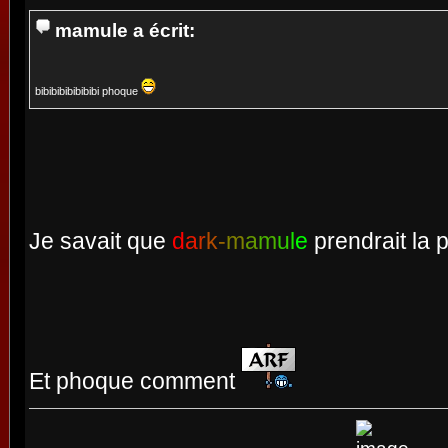
mamule a écrit:
bibibibibibibibi phoque
Je savait que
d
a
r
k
-
m
a
m
u
l
e
prendrait la
Et phoque comment