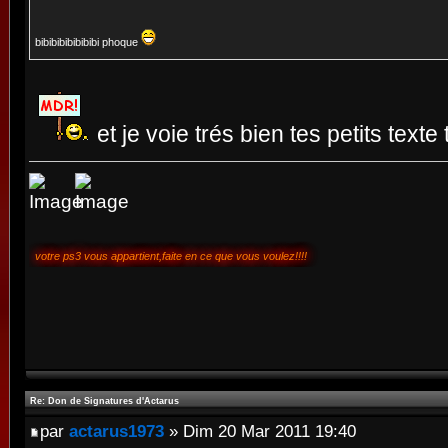
bibibibibibibibi phoque
et je voie trés bien tes petits texte t
votre ps3 vous appartient,faite en ce que vous voulez!!!!
Re: Don de Signatures d'Actarus
par
actarus1973
» Dim 20 Mar 2011 19:40