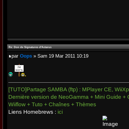
Re: Don de Signatures d'Actarus
par
Oops
» Sam 19 Mar 2011 10:19
[TUTO]Partage SAMBA (ftp) : MPlayer CE, WiiXpl
Dernière version de NeoGamma + Mini Guide + 
Wiiflow + Tuto + Chaînes + Thèmes
Liens Homebrews :
ici