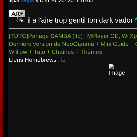
par
Oops
» Dim 20 Mar 2011 16:05
il a l'aire trop gentil ton dark vador
[TUTO]Partage SAMBA (ftp) : MPlayer CE, WiiXpl
Dernière version de NeoGamma + Mini Guide + 
Wiiflow + Tuto + Chaînes + Thèmes
Liens Homebrews :
ici