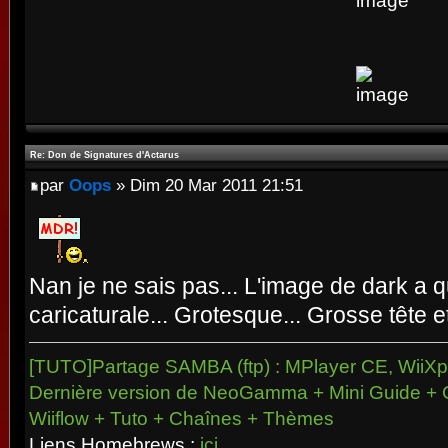
Re: Don de Signatures d'Actarus
par
Oops
» Dim 20 Mar 2011 21:51
Nan je ne sais pas... L'image de dark a
caricaturale... Grotesque... Grosse tête e
[TUTO]Partage SAMBA (ftp) : MPlayer CE, WiiXpl
Dernière version de NeoGamma + Mini Guide + 
Wiiflow + Tuto + Chaînes + Thèmes
Liens Homebrews :
ici