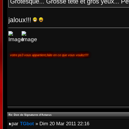
Grotesque... Grosse tête et gros yeux... Pe
jaloux!!!
votre ps3 vous appartient,faite en ce que vous voulez!!!!
Re: Don de Signatures d'Actarus
par
TGbot
» Dim 20 Mar 2011 22:16