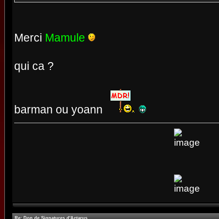
Merci
Mamule
qui ca ?
barman ou yoann
Re: Don de Signatures d'Actarus