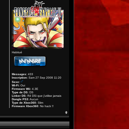
Habitué
Messages:
433
Inscription:
Sam 27 Sep 2008 11:20
Sexe:
Wi-Fi:
Oui
Firmware Wii:
4.3E
Type de DS:
DS
Linker DS:
R4 DSi que j'utilise jamais
Dongle PS3:
Aucun
Type de Xbox360:
Slim
Firmware Xbox360:
No hack !!