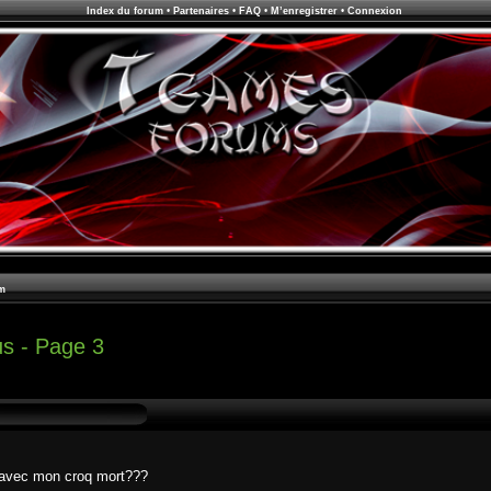
Index du forum
•
Partenaires
•
FAQ
•
M’enregistrer
•
Connexion
m
us - Page 3
n avec mon croq mort???