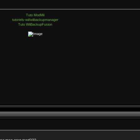
Tuto ModMii
tutoriels-wii/wiibackupmanager
Tuto WiiBackupFusion