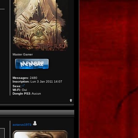
Master Gamer
Messages:
2480
Inscription:
Lun 3 Jan 2011 14:07
Sexe:
Wi-Fi:
Oui
Dongle PS3:
Aucun
actarus1973