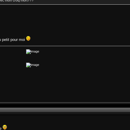
avec mon croq mort???
u petit pour moi
le