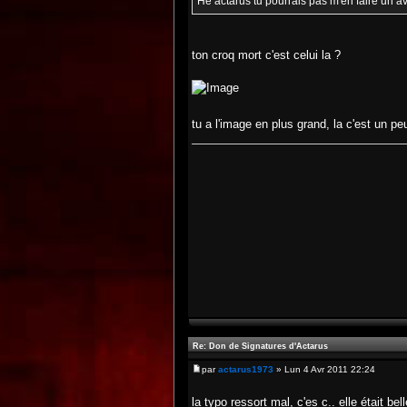
Hé actarus tu pourrais pas m'en faire un 
ton croq mort c'est celui la ?
tu a l'image en plus grand, la c'est un pe
Re: Don de Signatures d'Actarus
par
actarus1973
» Lun 4 Avr 2011 22:24
la typo ressort mal, c'es c.. elle était bel