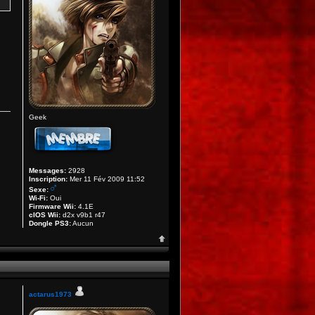
Geek
Messages:
2928
Inscription:
Mer 11 Fév 2009 11:52
Sexe:
Wi-Fi:
Oui
Firmware Wii:
4.1E
cIOS Wii:
d2x v9b1 r47
Dongle PS3:
Aucun
actarus1973