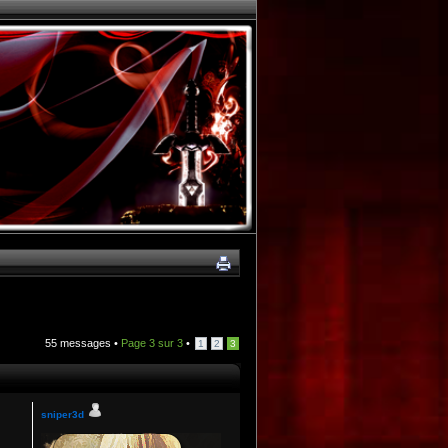
55 messages •
Page
3
sur
3
•
1
2
3
sniper3d