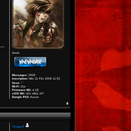
Geek
Messages:
2928
Inscription:
Mer 11 Fév 2009 11:52
Sexe:
Wi-Fi:
Oui
Firmware Wii:
4.1E
cIOS Wii:
d2x v9b1 r47
Dongle PS3:
Aucun
Tongpall