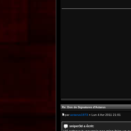
Re: Don de Signatures d'Actarus
par
actarus1973
» Lun 4 Avr 2011 21:01
sniper3d a écrit: