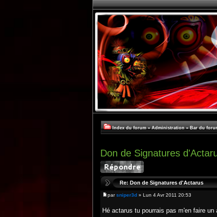
Index du forum
»
Administration
»
Bar du foru
Don de Signatures d'Actar
Re: Don de Signatures d'Actarus
par
sniper3d
» Lun 4 Avr 2011 20:53
Hé actarus tu pourrais pas m'en faire u