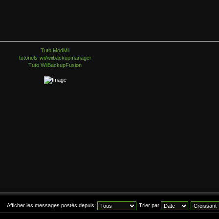
Tuto ModMii
tutoriels-wii/wiibackupmanager
Tuto WiiBackupFusion
Afficher les messages postés depuis:
Trier par