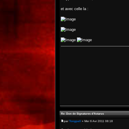
et avec celle la :
Re: Don de Signatures d'Actarus
par
Tongpall
» Mer 6 Avr 2011 08:18