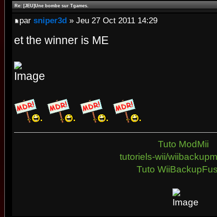
Re: [JEU]Une bombe sur Tgames.
par
sniper3d
» Jeu 27 Oct 2011 14:29
et the winner is ME
Tuto ModMii
tutoriels-wii/wiibacku
Tuto WiiBackupFus