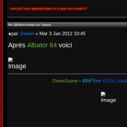
votre ps3 vous appartient,faite en ce que vous voulez!!!!
Re: [JEU]Une bombe sur Tgames.
par
Jiiwah
» Mar 3 Jan 2012 10:45
Après
Albator 84
voici
-
W
i
i
F
l
o
w
U
S
B
L
o
a
d
DemoScene