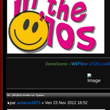
-
W
i
i
F
l
o
w
U
S
B
L
o
a
d
DemoScene
Re: [JEU]Une bombe sur Tgames.
par
actarus1973
» Ven 23 Nov 2012 18:52