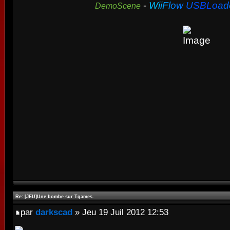
-
W
i
i
F
l
o
w
U
S
B
L
o
a
d
DemoScene
Re: [JEU]Une bombe sur Tgames.
par
darkscad
» Jeu 19 Juil 2012 12:53