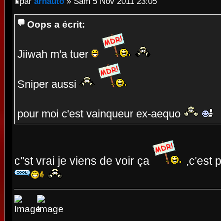
par
arnauto
» Sam 5 Nov 2011 23:05
Oops a écrit:
Jiiwah m'a tuer
Sniper aussi
pour moi c'est vainqueur ex-aequo
c''st vrai je viens de voir ça
,c'est 