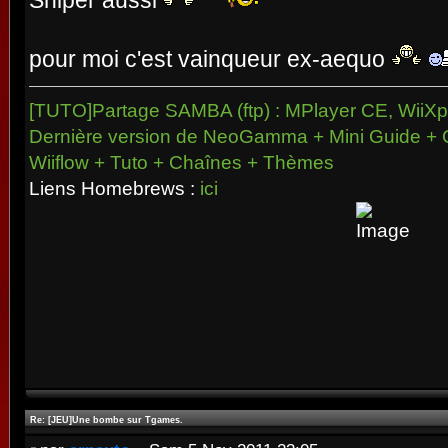
pour moi c'est vainqueur ex-aequo
[TUTO]Partage SAMBA (ftp) : MPlayer CE, WiiXpl
Dernière version de NeoGamma + Mini Guide + 
Wiiflow + Tuto + Chaînes + Thèmes
Liens Homebrews :
ici
Re: [JEU]Une bombe sur Tgames.