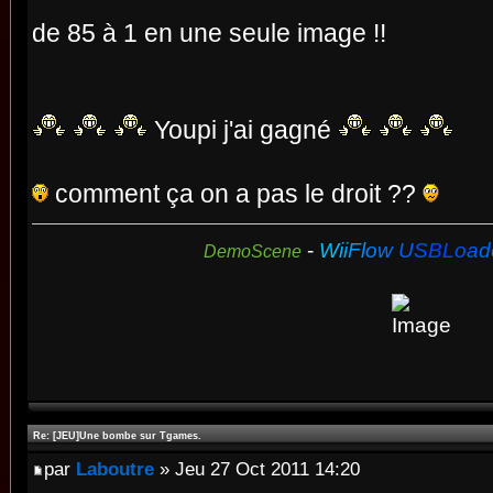
de 85 à 1 en une seule image !!
Youpi j'ai gagné
comment ça on a pas le droit ??
-
W
i
i
F
l
o
w
U
S
B
L
o
a
d
DemoScene
Re: [JEU]Une bombe sur Tgames.
par
Laboutre
» Jeu 27 Oct 2011 14:20