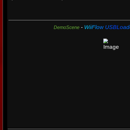
-
W
i
i
F
l
o
w
U
S
B
L
o
a
d
DemoScene