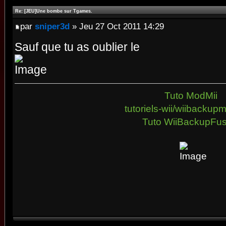
Re: [JEU]Une bombe sur Tgames.
par
sniper3d
» Jeu 27 Oct 2011 14:29
Sauf que tu as oublier le
Tuto ModMii
tutoriels-wii/wiibacku
Tuto WiiBackupFus