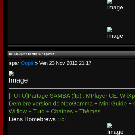
Re: [JEU]Une bombe sur Tgames.
par
Oops
» Ven 23 Nov 2012 21:17
[TUTO]Partage SAMBA (ftp) : MPlayer CE, WiiXpl
Dernière version de NeoGamma + Mini Guide + 
Wiiflow + Tuto + Chaînes + Thèmes
Liens Homebrews :
ici