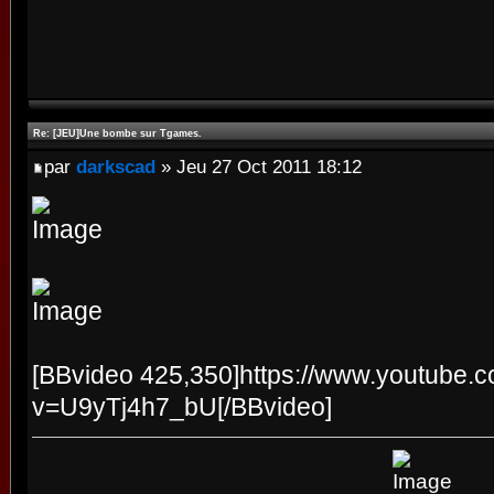
Re: [JEU]Une bombe sur Tgames.
par
darkscad
» Jeu 27 Oct 2011 18:12
[BBvideo 425,350]https://www.youtube.
v=U9yTj4h7_bU[/BBvideo]