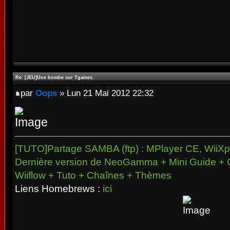
Re: [JEU]Une bombe sur Tgames.
par
Oops
» Lun 21 Mai 2012 22:32
[TUTO]Partage SAMBA (ftp) : MPlayer CE, WiiXpl
Dernière version de NeoGamma + Mini Guide + 
Wiiflow + Tuto + Chaînes + Thèmes
Liens Homebrews :
ici