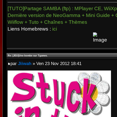
[TUTO]Partage SAMBA (ftp) : MPlayer CE, WiiXpl
Dernière version de NeoGamma + Mini Guide + 
Wiiflow + Tuto + Chaînes + Thèmes
Liens Homebrews :
ici
Re: [JEU]Une bombe sur Tgames.
par
Jiiwah
» Ven 23 Nov 2012 18:41