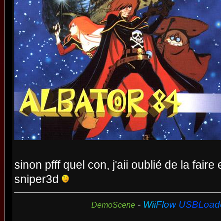
sinon pfff quel con, j'aii oublié de la fair
sniper3d
-
W
i
i
F
l
o
w
U
S
B
L
o
a
d
DemoScene