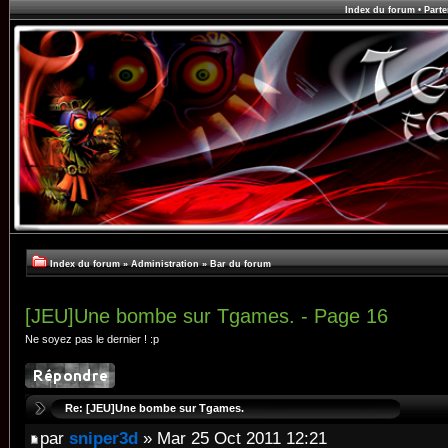
Index du forum
•
Parte
Index du forum
»
Administration
»
Bar du forum
[JEU]Une bombe sur Tgames. - Page 16
Ne soyez pas le dernier ! :p
Re: [JEU]Une bombe sur Tgames.
par
sniper3d
» Mar 25 Oct 2011 12:21