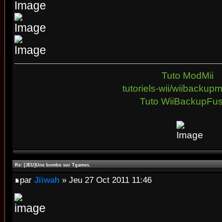
Tuto ModMii
tutoriels-wii/wiibacku
Tuto WiiBackupFus
Re: [JEU]Une bombe sur Tgames.
par
Jiiwah
» Jeu 27 Oct 2011 11:46