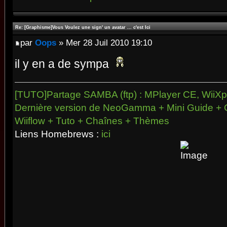
Re: [Graphisme]Vous Voulez une sign' un avatar ... c'est Ici
par
Oops
» Mer 28 Juil 2010 19:10
il y en a de sympa
[TUTO]Partage SAMBA (ftp) : MPlayer CE, WiiXpl
Dernière version de NeoGamma + Mini Guide + 
Wiiflow + Tuto + Chaînes + Thèmes
Liens Homebrews :
ici