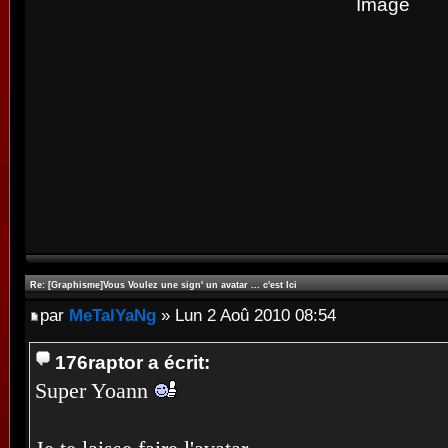
Re: [Graphisme]Vous Voulez une sign' un avatar ... c'est Ici
par
MeTalYaNg
» Lun 2 Aoû 2010 08:54
176raptor a écrit:
Super Yoann