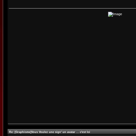
Re: [Graphisme]Vous Voulez une sign' un avatar ... c'est Ici