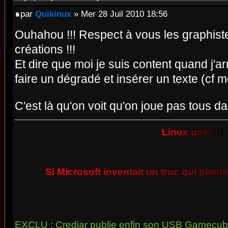
par
Quikinux
» Mer 28 Juil 2010 18:56
Ouhahou !!! Respect à vous les graphist
créations !!!
Et dire que moi je suis content quand j'a
faire un dégradé et insérer un texte (cf 
C'est là qu'on voit qu'on joue pas tous 
L
i
n
u
x
u
s
e
r
!
!
!
S
i
M
i
c
r
o
s
o
f
t
i
n
v
e
n
t
a
i
t
u
n
t
r
u
c
q
u
i
p
l
a
n
t
e
EXCLU : Crediar publie enfin son USB Gamecube 