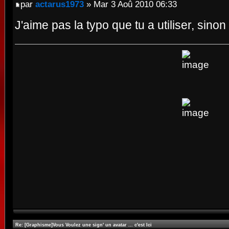
par
actarus1973
» Mar 3 Aoû 2010 06:33
J'aime pas la typo que tu a utiliser, sino
Re: [Graphisme]Vous Voulez une sign' un avatar ... c'est Ici