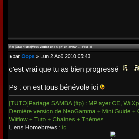
Re: [Graphisme]Vous Voulez une sign' un avatar ... c'est Ici
par
Oops
» Lun 2 Aoû 2010 05:43
c'est vrai que tu as bien progressé
Ps : on est tous bénévole ici
[TUTO]Partage SAMBA (ftp) : MPlayer CE, WiiXpl
Dernière version de NeoGamma + Mini Guide + 
Wiiflow + Tuto + Chaînes + Thèmes
Liens Homebrews :
ici