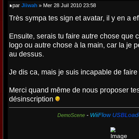
par
Jiiwah
» Mer 28 Juil 2010 23:58
Très sympa tes sign et avatar, il y en a 
Ensuite, serais tu faire autre chose que
logo ou autre chose à la main, car la je 
au dessus.
Je dis ca, mais je suis incapable de faire 
Merci quand même de nous proposer tes 
désinscription
-
W
i
i
F
l
o
w
U
S
B
L
o
a
d
DemoScene