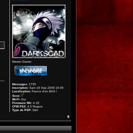
Master Gamer
Messages:
1735
Inscription:
Sam 19 Sep 2009 16:06
Localisation:
France d'en BAS !
Sexe:
Wi-Fi:
Oui
Firmware Wii:
4.1E
CFW PS3:
4.5 Rogero
Type de PSP:
Slim