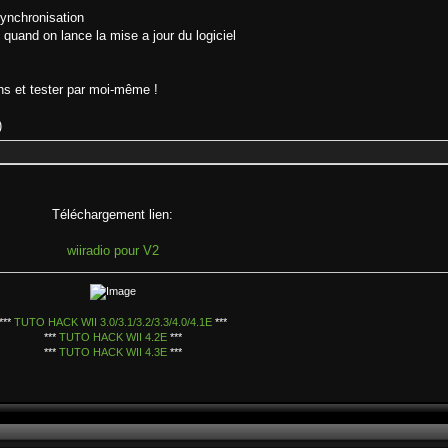
ynchronisation
and on lance la mise a jour du logiciel
ins et tester par moi-même !
)
Téléchargement lien:
wiiradio pour V2
***
TUTO HACK WII 3.0/3.1/3.2/3.3/4.0/4.1E
***
***
TUTO HACK WII 4.2E
***
***
TUTO HACK WII 4.3E
***