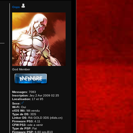
Oops
God Member
Messages:
7083
Inscription:
Jeu 2 Avr 2009 02:35
Localisation:
17 et 95
Sexe:
Wi-Fi:
Oui
cIOS Wii:
Wii vendu
Type de DS:
3DS
Linker DS:
R4i GOLD 3DS (r4ids.cn)
Firmware PS3:
4.11
CFW PS3:
ode a venir
Type de PSP:
Fat
Firmware PSP:
6.60 pro-B10