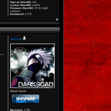
Type de Xbox360:
Fat
Lecteur Xbox360:
LiteOn
Firmware Xbox360:
LT+3.0 rgh2
coolrunn
Dashboard:
3.775
darkscad
Master Gamer
Messages:
1735