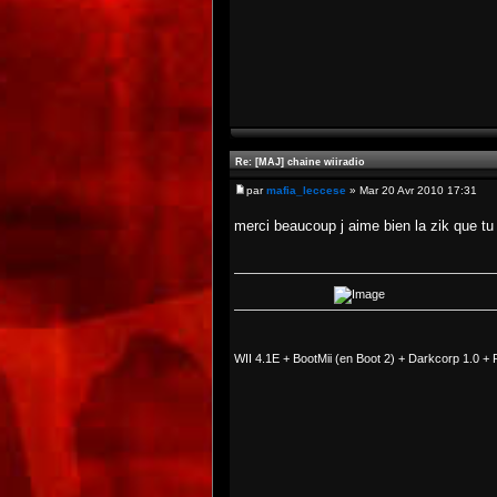
Re: [MAJ] chaine wiiradio
par
mafia_leccese
» Mar 20 Avr 2010 17:31
merci beaucoup j aime bien la zik que tu
WII 4.1E + BootMii (en Boot 2) + Darkcorp 1.0 