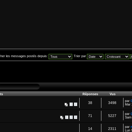
icher les messages postés depuis:
Trier par
ts
Réponses
Vus
par
38
3498
Mar 
1
2
par
71
5227
Sam 
1
2
3
par
14
2311
Lun 