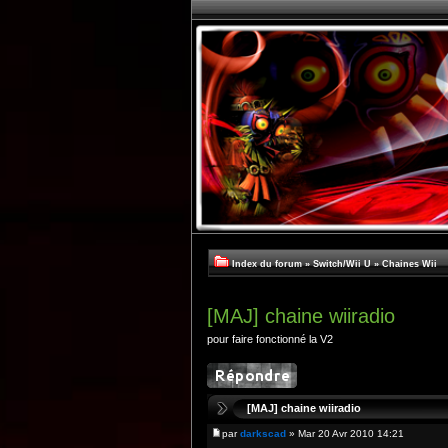
Index du forum
»
Switch/Wii U
»
Chaines Wii
[MAJ] chaine wiiradio
pour faire fonctionné la V2
[MAJ] chaine wiiradio
par
darkscad
» Mar 20 Avr 2010 14:21