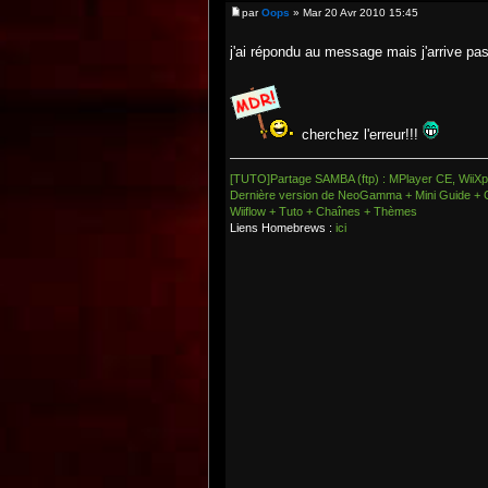
par
Oops
» Mar 20 Avr 2010 15:45
j'ai répondu au message mais j'arrive pas
cherchez l'erreur!!!
[TUTO]Partage SAMBA (ftp) : MPlayer CE, WiiXpl
Dernière version de NeoGamma + Mini Guide + 
Wiiflow + Tuto + Chaînes + Thèmes
Liens Homebrews :
ici