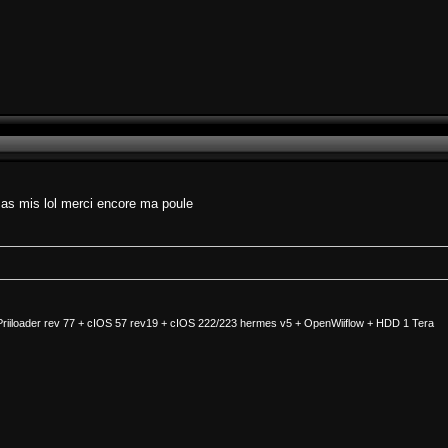
 as mis lol merci encore ma poule
+ Priiloader rev 77 + cIOS 57 rev19 + cIOS 222/223 hermes v5 + OpenWiiflow + HDD 1 Tera