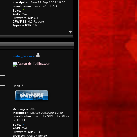
Inscription:
Sam 19 Sep 2009 16:06
Localisation:
France d'en BAS !
Sexe:
Wi-Fi:
Oui
Firmware Wii:
4.1E
CFW PS3:
4.5 Rogero
Type de PSP:
Slim
mafia_leccese
Habitué
Messages:
295
Inscription:
Mar 28 Juil 2009 10:49
Localisation:
devant la PS3 et la Wiii et
Le PC LOL
Sexe:
Wi-Fi:
Oui
Firmware Wii:
3.3J
cIOS Wii:
cios 57 rev 19