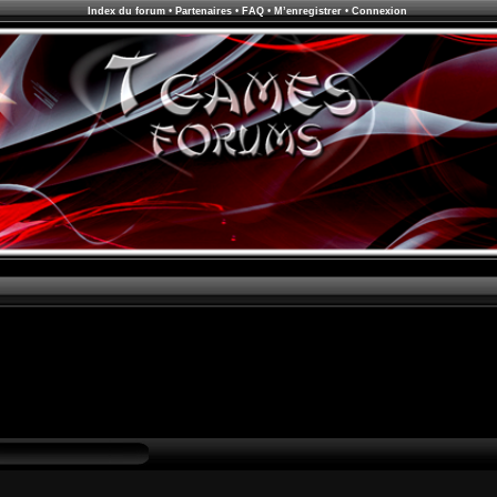
Index du forum
•
Partenaires
•
FAQ
•
M’enregistrer
•
Connexion