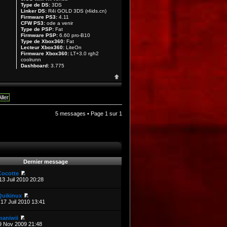
Type de DS:
3DS
Linker DS:
R4i GOLD 3DS (r4ids.cn)
Firmware PS3:
4.11
CFW PS3:
ode a venir
Type de PSP:
Fat
Firmware PSP:
6.60 pro-B10
Type de Xbox360:
Fat
Lecteur Xbox360:
LiteOn
Firmware Xbox360:
LT+3.0 rgh2
coolrunn
Dashboard:
3.775
5 messages • Page
1
sur
1
Dernier message
Cocotte
13 Juil 2010 20:28
Quikinux
17 Juil 2010 13:41
maniwii
9 Nov 2009 21:48