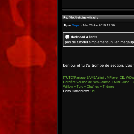
Re: [MAJ] chaine wiiradio
par
Oops
» Mar 20 Avr 2010 17:56
darkscad a écrit:
pas de tutoriel simplement un lien megaupl
ben oui et tu t'ai trompé de section. L'as
[TUTO]Partage SAMBA (ftp) : MPlayer CE, WiiXpl
Dernière version de NeoGamma + Mini Guide + 
Wiiflow + Tuto + Chaînes + Thèmes
Liens Homebrews :
ici