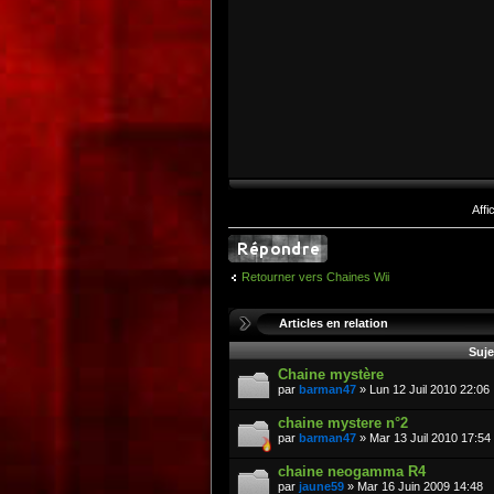
Aff
Retourner vers Chaines Wii
Articles en relation
Suje
Chaine mystère
par
barman47
» Lun 12 Juil 2010 22:06
chaine mystere n°2
par
barman47
» Mar 13 Juil 2010 17:54
chaine neogamma R4
par
jaune59
» Mar 16 Juin 2009 14:48