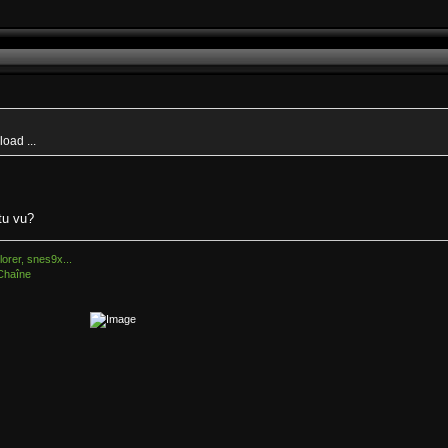
oad ...
 tu vu?
orer, snes9x...
Chaîne