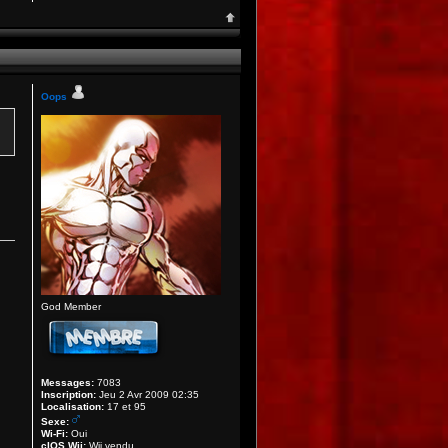
Oops
God Member
Messages:
7083
Inscription:
Jeu 2 Avr 2009 02:35
Localisation:
17 et 95
Sexe:
Wi-Fi:
Oui
cIOS Wii:
Wii vendu