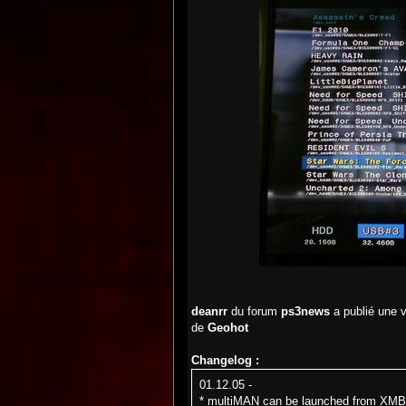
deanrr
du forum
ps3news
a publié une 
de
Geohot
Changelog :
01.12.05 -
* multiMAN can be launched from XMB 