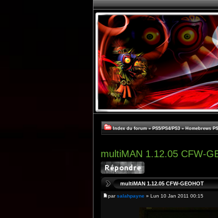
Index du forum
»
PS5/PS4/PS3
»
Homebrews PS
multiMAN 1.12.05 CFW-
multiMAN 1.12.05 CFW-GEOHOT
par
salahpayne
» Lun 10 Jan 2011 00:15