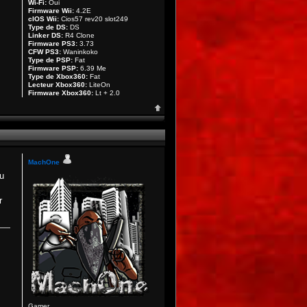
Wi-Fi:
Oui
Firmware Wii:
4.2E
cIOS Wii:
Cios57 rev20 slot249
Type de DS:
DS
Linker DS:
R4 Clone
Firmware PS3:
3.73
CFW PS3:
Waninkoko
Type de PSP:
Fat
Firmware PSP:
6.39 Me
Type de Xbox360:
Fat
Lecteur Xbox360:
LiteOn
Firmware Xbox360:
Lt + 2.0
MachOne
tu
r
Gamer