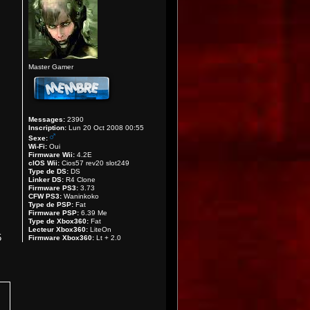
Master Gamer
Messages:
2390
Inscription:
Lun 20 Oct 2008 00:55
Sexe:
Wi-Fi:
Oui
Firmware Wii:
4.2E
cIOS Wii:
Cios57 rev20 slot249
Type de DS:
DS
Linker DS:
R4 Clone
Firmware PS3:
3.73
CFW PS3:
Waninkoko
Type de PSP:
Fat
Firmware PSP:
6.39 Me
Type de Xbox360:
Fat
Lecteur Xbox360:
LiteOn
5
Firmware Xbox360:
Lt + 2.0