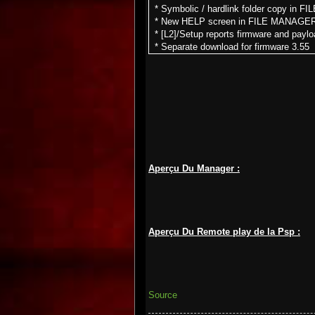
* Symbolic / hardlink folder copy in 
* New HELP screen in FILE MANAGER 
* [L2]/Setup reports firmware and payloa
* Separate download for firmware 3.55
* Support for firmwares 1.90 - 3.30 dis
Aperçu Du Manager :
Aperçu Du Remote play de la Psp :
Source