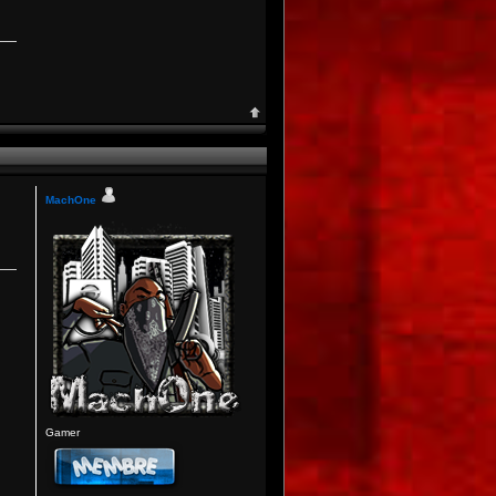
MachOne
Gamer