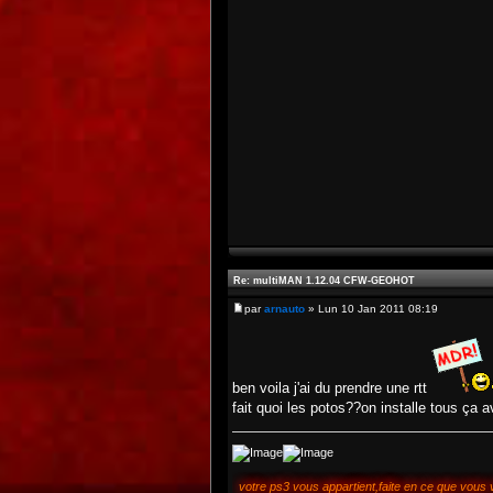
Re: multiMAN 1.12.04 CFW-GEOHOT
par
arnauto
» Lun 10 Jan 2011 08:19
ben voila j'ai du prendre une rtt
fait quoi les potos??on installe tous ça
votre ps3 vous appartient,faite en ce que vous v