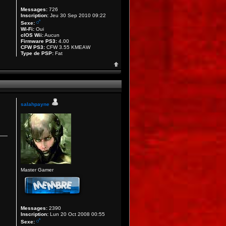
Messages:
726
Inscription:
Jeu 30 Sep 2010 09:22
Sexe:
Wi-Fi:
Oui
cIOS Wii:
Aucun
Firmware PS3:
4.00
CFW PS3:
CFW 3.55 KMEAW
Type de PSP:
Fat
salahpayne
Master Gamer
Messages:
2390
Inscription:
Lun 20 Oct 2008 00:55
Sexe: