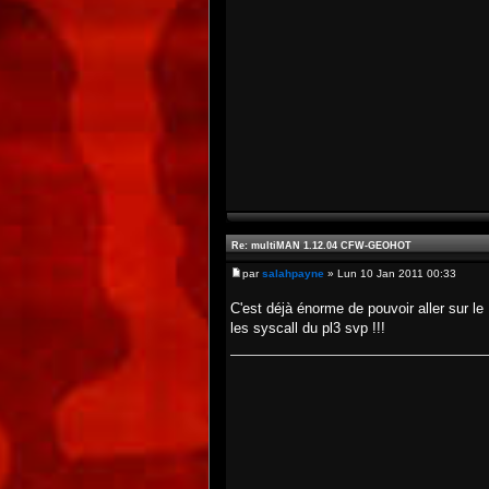
Re: multiMAN 1.12.04 CFW-GEOHOT
par
salahpayne
» Lun 10 Jan 2011 00:33
C'est déjà énorme de pouvoir aller sur le
les syscall du pl3 svp !!!