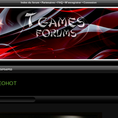
Index du forum
•
Partenaires
•
FAQ
•
M’enregistrer
•
Connexion
5/PS4/PS3
GEOHOT