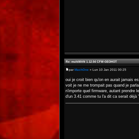
Re: multiMAN 1.12.04 CFW-GEOHOT
par
MachOne
» Lun 10 Jan 2011 00:25
oui je croit bien qu'on en aurait jamais 
voit je ne me trompait pas quand je parlai
n'importe quel firmware, autant prendre l
d'un 3.41 comme tu l'a dit ca serait déjà 