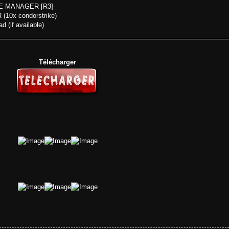
FILE MANAGER [R3]
(10x condorstrike)
d (if available)
continued
Télécharger