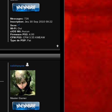
Messages:
726
Inscription:
Jeu 30 Sep 2010 09:22
Sexe:
Wi-Fi:
Oui
cIOS Wii:
Aucun
Firmware PS3:
4.00
CFW PS3:
CFW 3.55 KMEAW
Type de PSP:
Fat
salahpayne
Master Gamer