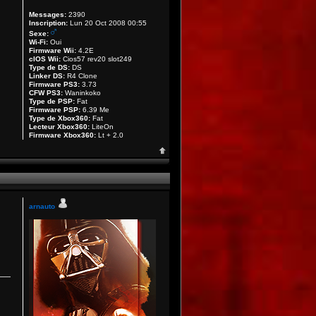
Messages:
2390
Inscription:
Lun 20 Oct 2008 00:55
Sexe:
Wi-Fi:
Oui
Firmware Wii:
4.2E
cIOS Wii:
Cios57 rev20 slot249
Type de DS:
DS
Linker DS:
R4 Clone
Firmware PS3:
3.73
CFW PS3:
Waninkoko
Type de PSP:
Fat
Firmware PSP:
6.39 Me
Type de Xbox360:
Fat
Lecteur Xbox360:
LiteOn
Firmware Xbox360:
Lt + 2.0
arnauto