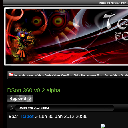
Index du forum
•
Parte
Index du forum
»
Xbox Series/Xbox One/Xbox360
»
Homebrews Xbox Series/Xbox One/
DSon 360 v0.2 alpha
DSon 360 v0.2 alpha
par
TGbot
» Lun 30 Jan 2012 20:36