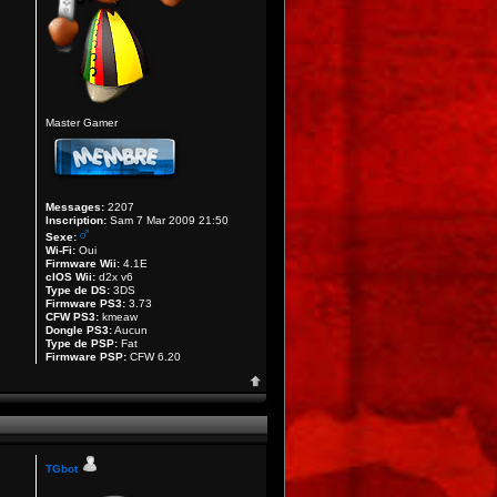
Master Gamer
Messages:
2207
Inscription:
Sam 7 Mar 2009 21:50
Sexe:
Wi-Fi:
Oui
Firmware Wii:
4.1E
cIOS Wii:
d2x v6
Type de DS:
3DS
Firmware PS3:
3.73
CFW PS3:
kmeaw
Dongle PS3:
Aucun
Type de PSP:
Fat
Firmware PSP:
CFW 6.20
TGbot