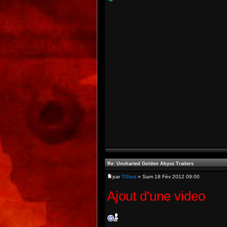
Re: Uncharted Golden Abyss Trailers
par
TGbot
» Sam 18 Fév 2012 09:00
Ajout d'une video