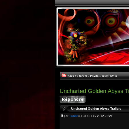
Index du forum
»
PSVita
»
Jeux PSVita
Uncharted Golden Abyss Tr
Uncharted Golden Abyss Trailers
par
TGbot
» Lun 13 Fév 2012 22:21