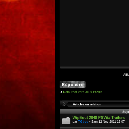
Aff
Retourner vers Jeux PSVita
Articles en relation
Suje
WipEout 2048 PSVita Trailers
par
TGbot
» Sam 12 Nov 2011 13:07