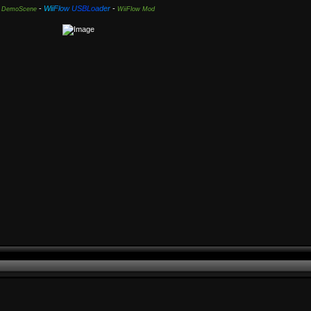
-
W
i
i
F
l
o
w
U
S
B
L
o
a
d
e
r
-
DemoScene
WiiFlow Mod