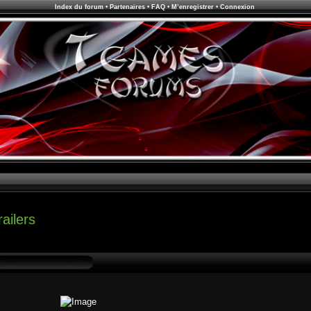
Index du forum
•
Partenaires
•
FAQ
•
M’enregistrer
•
Connexion
ailers