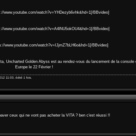
ps://www.youtube.com/watch?v=YHDezyb6vhk&hd=1[/BBvideo]
ps://www.youtube.com/watch?v=A4lNU5okOU4&hd=1[/BBvideo]
ps://www.youtube.com/watch?v=IJjmZ7bLH6o&hd=1[/BBvideo]
Vita, Uncharted Golden Abyss est au rendez-vous du lancement de la console
Europe le 22 Février !
12 11:03, édité 1 fois.
 baver ceux qui ne vont pas acheter la VITA ? ben c'est réussi !!