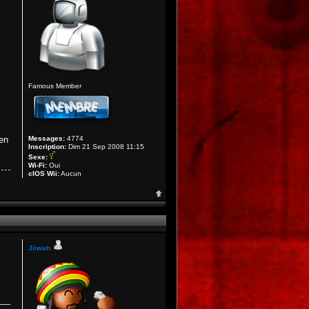
Famous Member
 en
Messages:
4774
Inscription:
Dim 21 Sep 2008 11:15
Sexe:
Wi-Fi:
Oui
cIOS Wii:
Aucun
Jiiwah