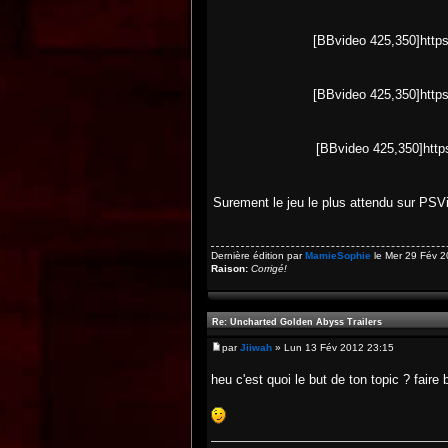
[BBvideo 425,350]htt
[BBvideo 425,350]htt
[BBvideo 425,350]htt
Surement le jeu le plus attendu sur PS
Dernière édition par
MamieSophie
le Mer 29 Fév 20
Raison:
Corrigé!
Re: Uncharted Golden Abyss Trailers
par
Jiiwah
» Lun 13 Fév 2012 23:15
heu c'est quoi le but de ton topic ? faire