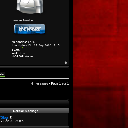
Famous Member
Messages:
4774
Inscription:
Dim 21 Sep 2008 11:15
Sexe:
Wi-Fi:
Oui
cIOS Wii:
Aucun
4 messages • Page
1
sur
1
Dernier message
TGbot
17 Fév 2012 08:42