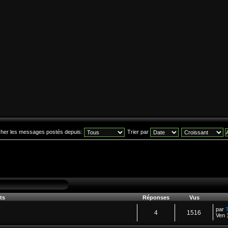
icher les messages postés depuis:
Trier par
ts
Réponses
Vus
par
4
1516
Ven 