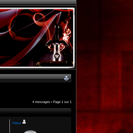
4 messages • Page
1
sur
1
TGbot