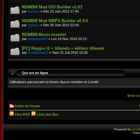
NSMBW Mod ISO Builder v1.03
par
Ayatus
» Dim 23 Juin 2013 17:45
NSMBW Mod WBFS Builder v0.9.6
par
Ayatus
» Dim 30 Juin 2013 22:04
NSMBW-Music-Inserter
par
actarus1973
» Lun 15 Nov 2010 20:13
[PC] Reggie r2 + titlesets + éditeur titlesets
par
Guillaume17
» Sam 31 Juil 2010 15:28
Qui est en ligne
Utilisateurs parcourant ce forum: Aucun membre et 1 invité
Error lo
Index du forum
Flux RSS
Liste des flux
Powered by
php
Tradu