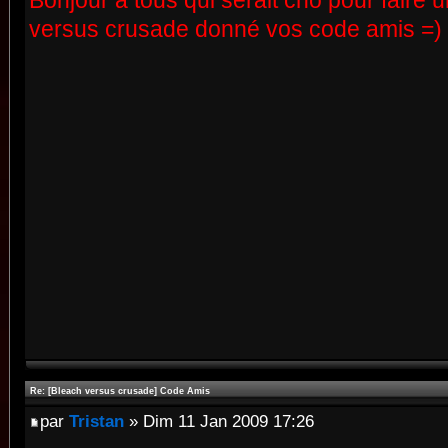
Bonjour a tous qui serait cho pour faire
versus crusade donné vos code amis =)
Re: [Bleach versus crusade] Code Amis
par
Tristan
» Dim 11 Jan 2009 17:26