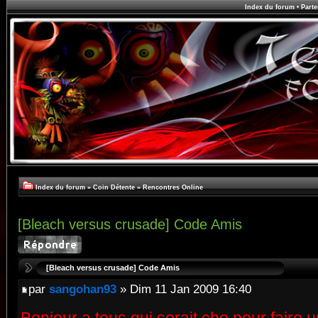
Index du forum
•
Parte
Index du forum
»
Coin Détente
»
Rencontres Online
[Bleach versus crusade] Code Amis
[Bleach versus crusade] Code Amis
par
sangohan93
» Dim 11 Jan 2009 16:40