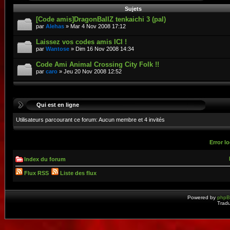
Sujets
[Code amis]DragonBallZ tenkaichi 3 (pal)
par
Alehas
» Mar 4 Nov 2008 17:12
Laissez vos codes amis ICI !
par
Wantose
» Dim 16 Nov 2008 14:34
Code Ami Animal Crossing City Folk !!
par
caro
» Jeu 20 Nov 2008 12:52
Qui est en ligne
Utilisateurs parcourant ce forum: Aucun membre et 4 invités
Error lo
Index du forum
Flux RSS
Liste des flux
Powered by
php
Tradu