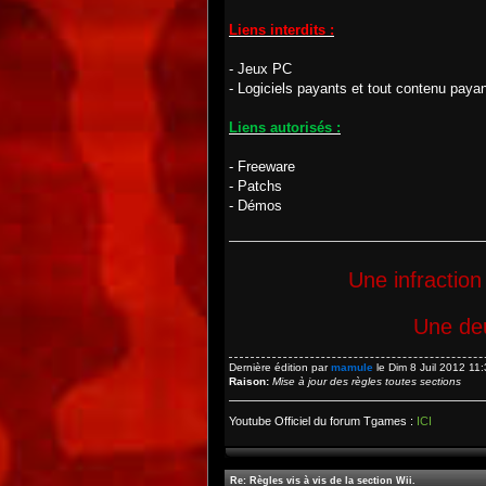
Liens interdits :
- Jeux PC
- Logiciels payants et tout contenu payan
Liens autorisés :
- Freeware
- Patchs
- Démos
Une infraction
Une deu
Dernière édition par
mamule
le Dim 8 Juil 2012 11:3
Raison:
Mise à jour des règles toutes sections
Youtube Officiel du forum Tgames :
ICI
Re: Règles vis à vis de la section Wii.