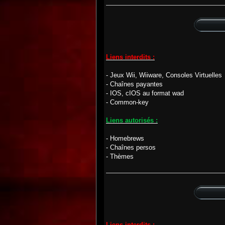
Liens interdits :
- Jeux Wii, Wiiware, Consoles Virtuelles
- Chaînes payantes
- IOS, cIOS au format wad
- Common-key
Liens autorisés :
- Homebrews
- Chaînes persos
- Thèmes
Liens interdits :