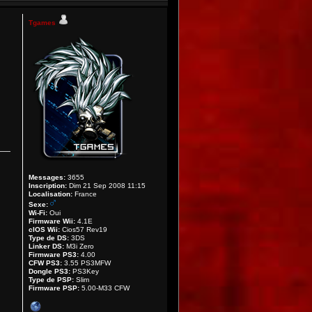
Tgames
Messages:
3655
Inscription:
Dim 21 Sep 2008 11:15
Localisation:
France
Sexe:
Wi-Fi:
Oui
Firmware Wii:
4.1E
cIOS Wii:
Cios57 Rev19
Type de DS:
3DS
Linker DS:
M3i Zero
Firmware PS3:
4.00
CFW PS3:
3.55 PS3MFW
Dongle PS3:
PS3Key
Type de PSP:
Slim
Firmware PSP:
5.00-M33 CFW