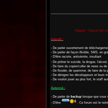
Rappel : Chacun fait ce
Interdit :
- De parler ouvertement de téléchargemen
- De parler de façon illisible, SMS, en gr
- D'être raciste, antisémite, insultant
- De prôner le suicide, la drogue, l'alcool
- De faire du copier/coller de news ou de 
- De flooder, de spammer, de faire de la 
- De dénigrer les développeurs et leurs t
- De vouloir jouer au plus fort, le staff au
Autorisé :
- De parler de
backup
lorsque que vous vo
- D'être
. Ce forum est le notr