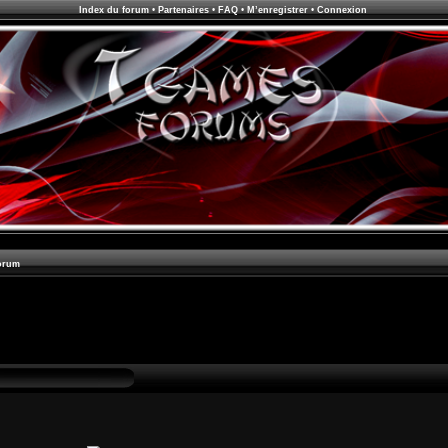
Index du forum
•
Partenaires
•
FAQ
•
M’enregistrer
•
Connexion
orum