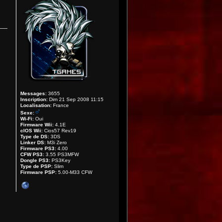
Messages:
3655
Inscription:
Dim 21 Sep 2008 11:15
Localisation:
France
Sexe:
Wi-Fi:
Oui
Firmware Wii:
4.1E
cIOS Wii:
Cios57 Rev19
Type de DS:
3DS
Linker DS:
M3i Zero
Firmware PS3:
4.00
CFW PS3:
3.55 PS3MFW
Dongle PS3:
PS3Key
Type de PSP:
Slim
Firmware PSP:
5.00-M33 CFW