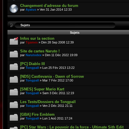
Changement d'adresse du forum
par
Ayatus
» Ven 31 Jan 2014 12:33
Sujets
Sujets
Infos sur la section
par
Tgames
» Dim 28 Sep 2008 12:39
Site de cartes Naruto !
par
Narutodex
» Dim 11 Déc 2022 19:09
[PC] Diablo III
par
Tongpall
» Lun 25 Fév 2013 13:22
[NDS] Castlevania - Dawn of Sorrow
par
Tongpall
» Mar 7 Fév 2012 17:00
[SNES] Super Mario Kart
par
Tongpall
» Sam 3 Déc 2011 12:19
Les Tests/Dossiers de Tongpall
par
Tongpall
» Ven 2 Déc 2011 21:11
[GBA] Fire Emblem
par
Tongpall
» Lun 1 Aoû 2011 17:24
[PC] Star Wars : Le pouvoir de la force - Ultimate Sith Edit