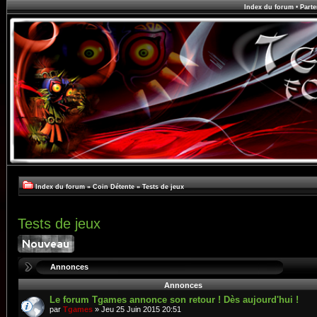
Index du forum
•
Parte
Index du forum
»
Coin Détente
»
Tests de jeux
Tests de jeux
Annonces
Annonces
Le forum Tgames annonce son retour ! Dès aujourd'hui !
par
Tgames
» Jeu 25 Juin 2015 20:51