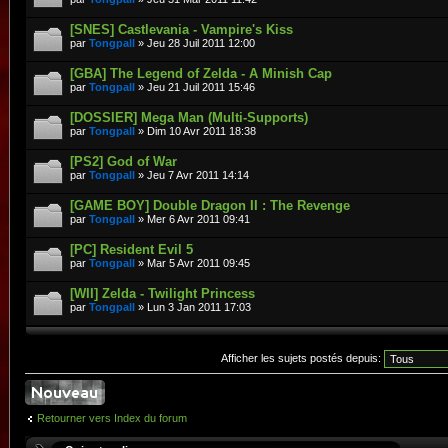
[SNES] Castlevania - Vampire's Kiss
par
Tongpall
» Jeu 28 Juil 2011 12:00
[GBA] The Legend of Zelda - A Minish Cap
par
Tongpall
» Jeu 21 Juil 2011 15:46
[DOSSIER] Mega Man (Multi-Supports)
par
Tongpall
» Dim 10 Avr 2011 18:38
[PS2] God of War
par
Tongpall
» Jeu 7 Avr 2011 14:14
[GAME BOY] Double Dragon II : The Revenge
par
Tongpall
» Mer 6 Avr 2011 09:41
[PC] Resident Evil 5
par
Tongpall
» Mar 5 Avr 2011 09:45
[WII] Zelda - Twilight Princess
par
Tongpall
» Lun 3 Jan 2011 17:03
Afficher les sujets postés depuis:
Retourner vers Index du forum