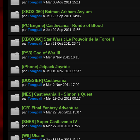
par
Tongpall
» Mar 30 Aoû 2011 15:11
[XBOX 360] Batman Arkham Asylum
par
Tongpall
» Jeu 22 Sep 2011 14:06
[PC-Engine] Castlevania - Rondo of Blood
par
Tongpall
» Jeu 29 Sep 2011 11:56
[XBOX360] Star Wars : Le Pouvoir de la Force II
par
Tongpall
» Lun 31 Oct 2011 23:43
[PS3] God of War III
par
Tongpall
» Mer 9 Nov 2011 10:13
[iPhone] Jetpack Joyride
par
Tongpall
» Jeu 10 Nov 2011 09:37
[DOSSIER] Castlevania
par
Tongpall
» Mer 2 Nov 2011 17:02
[NES] Castlevania II - Simon's Quest
par
Tongpall
» Mer 19 Oct 2011 00:17
[GB] Final Fantasy Adventure
par
Tongpall
» Mar 27 Sep 2011 13:07
[SNES] Super Castlevania IV
par
Tongpall
» Mer 27 Juil 2011 11:55
[WII] Okami
par
Tongpall
» Jeu 31 Mar 2011 11:42