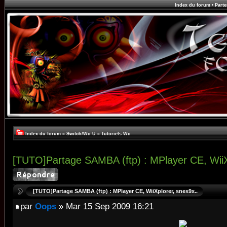
Index du forum
•
Parte
Index du forum
»
Switch/Wii U
»
Tutoriels Wii
[TUTO]Partage SAMBA (ftp) : MPlayer CE, WiiX
[TUTO]Partage SAMBA (ftp) : MPlayer CE, WiiXplorer, snes9x..
par
Oops
» Mar 15 Sep 2009 16:21