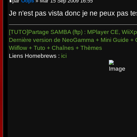
par
Oops
» Mar 15 Sep 2009 16:55
Je n'est pas vista donc je ne peux pas t
[TUTO]Partage SAMBA (ftp) : MPlayer CE, WiiXpl
Dernière version de NeoGamma + Mini Guide + 
Wiiflow + Tuto + Chaînes + Thèmes
Liens Homebrews :
ici