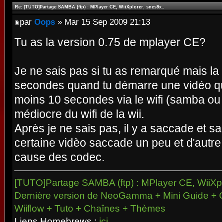
Re: [TUTO]Partage SAMBA (ftp) : MPlayer CE, WiiXplorer, snes9x..
par
Oops
» Mar 15 Sep 2009 21:13
Tu as la version 0.75 de mplayer CE?
Je ne sais pas si tu as remarqué mais l
secondes quand tu démarre une vidéo qu
moins 10 secondes via le wifi (samba ou f
médiocre du wifi de la wii.
Après je ne sais pas, il y a saccade et 
certaine vidèo saccade un peu et d'autr
cause des codec.
[TUTO]Partage SAMBA (ftp) : MPlayer CE, WiiXpl
Dernière version de NeoGamma + Mini Guide + 
Wiiflow + Tuto + Chaînes + Thèmes
Liens Homebrews :
ici