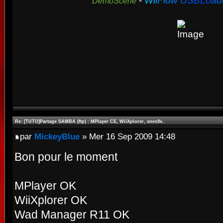
-
W
i
i
F
l
o
w
U
S
B
L
o
a
d
DemoScene
Re: [TUTO]Partage SAMBA (ftp) : MPlayer CE, WiiXplorer, snes9x..
par
MickeyBlue
» Mer 16 Sep 2009 14:48
Bon pour le moment
MPlayer OK
WiiXplorer OK
Wad Manager R11 OK