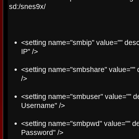
sd:/snes9x/
<setting name="smbip" value="" des
IP" />
<setting name="smbshare" value="" 
/>
<setting name="smbuser" value="" d
Username" />
<setting name="smbpwd" value="" de
Password" />