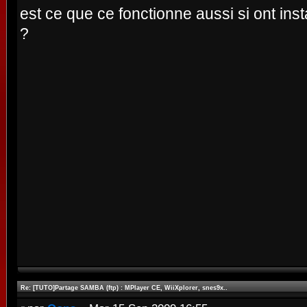
est ce que ce fonctionne aussi si ont inst
?
Re: [TUTO]Partage SAMBA (ftp) : MPlayer CE, WiiXplorer, snes9x..