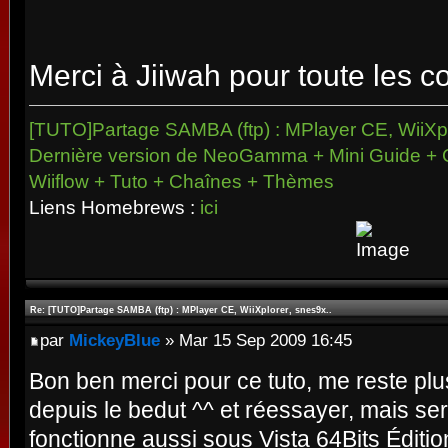
Merci à Jiiwah pour toute les co
[TUTO]Partage SAMBA (ftp) : MPlayer CE, WiiXpl
Dernière version de NeoGamma + Mini Guide + 
Wiiflow + Tuto + Chaînes + Thèmes
Liens Homebrews :
ici
Re: [TUTO]Partage SAMBA (ftp) : MPlayer CE, WiiXplorer, snes9x..
par
MickeyBlue
» Mar 15 Sep 2009 16:45
Bon ben merci pour ce tuto, me reste p
depuis le bedut ^^ et réessayer, mais sera
fonctionne aussi sous Vista 64Bits Éditi