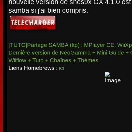
nouvelle version de snes9x GX 4.1.0 est 
samba si j'ai bien compris.
[TUTO]Partage SAMBA (ftp) : MPlayer CE, WiiXpl
Dernière version de NeoGamma + Mini Guide + 
Wiiflow + Tuto + Chaînes + Thèmes
Liens Homebrews :
ici