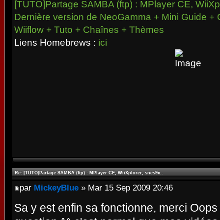
[TUTO]Partage SAMBA (ftp) : MPlayer CE, WiiXpl
Dernière version de NeoGamma + Mini Guide + 
Wiiflow + Tuto + Chaînes + Thèmes
Liens Homebrews :
ici
Re: [TUTO]Partage SAMBA (ftp) : MPlayer CE, WiiXplorer, snes9x..
par
MickeyBlue
» Mar 15 Sep 2009 20:46
Sa y est enfin sa fonctionne, merci Oop