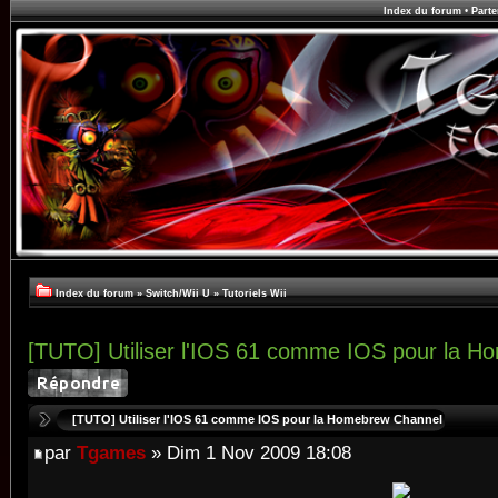
Index du forum
•
Parte
Index du forum
»
Switch/Wii U
»
Tutoriels Wii
[TUTO] Utiliser l'IOS 61 comme IOS pour la 
[TUTO] Utiliser l'IOS 61 comme IOS pour la Homebrew Channel
par
Tgames
» Dim 1 Nov 2009 18:08