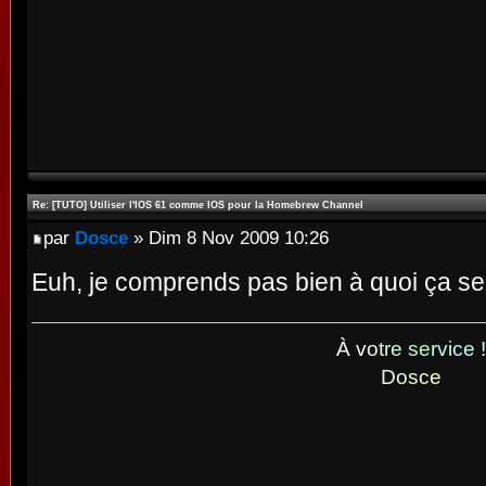
Re: [TUTO] Utiliser l'IOS 61 comme IOS pour la Homebrew Channel
par
Dosce
» Dim 8 Nov 2009 10:26
Euh, je comprends pas bien à quoi ça sert
À
v
o
t
r
e
s
e
r
v
i
c
e
!
D
o
s
c
e