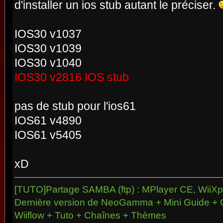
d'installer un ios stub autant le préciser.
IOS30 v1037
IOS30 v1039
IOS30 v1040
IOS30 v2816 IOS stub
pas de stub pour l'ios61
IOS61 v4890
IOS61 v5405
xD
[TUTO]Partage SAMBA (ftp) : MPlayer CE, WiiXpl
Dernière version de NeoGamma + Mini Guide + 
Wiiflow + Tuto + Chaînes + Thèmes