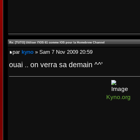
Re: [TUTO] Utiliser l'IOS 61 comme IOS pour la Homebrew Channel
par
kyno
» Sam 7 Nov 2009 20:59
ouai .. on verra sa demain ^^'
Kyno.org