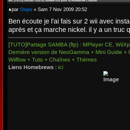
Re: [TUTO] Utiliser l'IOS 61 comme IOS pour la Homebrew Channel
par
Oops
» Sam 7 Nov 2009 20:52
Ben écoute je l'ai fais sur 2 wii avec inst
après et ça marche nickel. il y a un truc 
[TUTO]Partage SAMBA (ftp) : MPlayer CE, WiiXpl
Dernière version de NeoGamma + Mini Guide + 
Wiiflow + Tuto + Chaînes + Thèmes
Liens Homebrews :
ici