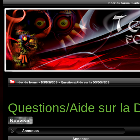
Index du forum
•
Parte
Index du forum
»
DS/DSi/3DS
»
Questions/Aide sur la DS/DSi/3DS
Questions/Aide sur la
Annonces
Annonces