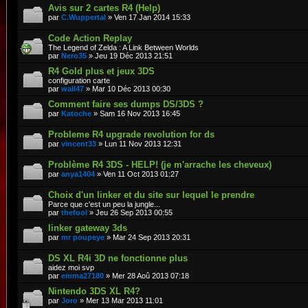
Avis sur 2 cartes R4 (Help)
par
C.Wuppertal
» Ven 17 Jan 2014 15:33
Code Action Replay
The Legend of Zelda : A Link Between Worlds
par
Nero35
» Jeu 19 Déc 2013 21:51
R4 Gold plus et jeux 3DS
configuration carte
par
wall47
» Mar 10 Déc 2013 00:30
Comment faire ses dumps DS/3DS ?
par
Katoche
» Sam 16 Nov 2013 16:45
Probleme R4 upgrade revolution for ds
par
vincent33
» Lun 11 Nov 2013 12:31
Problème R4 3DS - HELP! (je m'arrache les cheveux)
par
anya1404
» Ven 11 Oct 2013 01:27
Choix d'un linker et du site sur lequel le prendre
Parce que c'est un peu la jungle...
par
thefool
» Jeu 26 Sep 2013 00:55
linker gateway 3ds
par
mr poupeye
» Mar 24 Sep 2013 20:31
DS XL R4i 3D ne fonctionne plus
aidez moi svp
par
emma27180
» Mer 28 Aoû 2013 07:18
Nintendo 3DS XL R4?
par
Joro
» Mer 13 Mar 2013 11:01