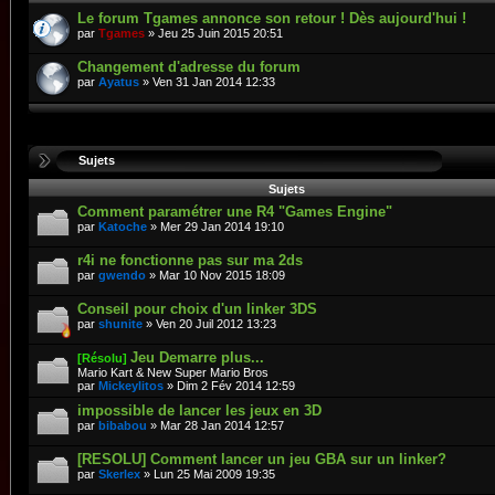
Le forum Tgames annonce son retour ! Dès aujourd'hui !
par
Tgames
» Jeu 25 Juin 2015 20:51
Changement d'adresse du forum
par
Ayatus
» Ven 31 Jan 2014 12:33
Sujets
Sujets
Comment paramétrer une R4 "Games Engine"
par
Katoche
» Mer 29 Jan 2014 19:10
r4i ne fonctionne pas sur ma 2ds
par
gwendo
» Mar 10 Nov 2015 18:09
Conseil pour choix d'un linker 3DS
par
shunite
» Ven 20 Juil 2012 13:23
Jeu Demarre plus...
[Résolu]
Mario Kart & New Super Mario Bros
par
Mickeylitos
» Dim 2 Fév 2014 12:59
impossible de lancer les jeux en 3D
par
bibabou
» Mar 28 Jan 2014 12:57
[RESOLU] Comment lancer un jeu GBA sur un linker?
par
Skerlex
» Lun 25 Mai 2009 19:35