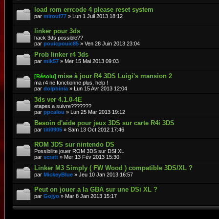
load rom errcode 4 please reset system
par
mirouf77
» Lun 1 Juil 2013 18:12
linker pour 3ds
hack 3ds possible??
par
pouicpouic85
» Ven 28 Juin 2013 23:04
Prob linker r4 3ds
par
mik57
» Mer 15 Mai 2013 09:03
mise à jour R4 3DS Luigi's mansion 2
[Résolu]
ma r4 ne fonctionne plus, help !
par
dolphinia
» Lun 15 Avr 2013 12:04
3ds ver 4.1.0-4E
etapes a suivre???????
par
ppcalou
» Lun 25 Mar 2013 19:12
Besoin d'aide pour jeux 3DS sur carte R4i 3DS
par
titi0905
» Sam 13 Oct 2012 17:46
ROM 3DS sur nintendo DS
Possibilite jouer ROM 3DS sur DSI XL
par
scratt
» Mer 13 Fév 2013 15:30
Linker M3 Simply ( FW Wood ) compatible 3DS/XL ?
par
MickeyBlue
» Jeu 10 Jan 2013 16:57
Peut on jouer a la GBA sur une DSi XL ?
par
Gojyo
» Mar 8 Jan 2013 15:17