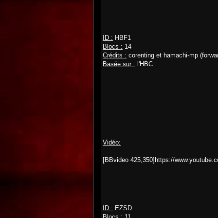
ID :
HBF1
Blocs :
14
Crédits :
corenting et hamachi-mp (forwar
Basée sur :
l'HBC
Vidéo:
[BBvideo 425,350]https://www.youtub
ID :
EZSD
Blocs :
11