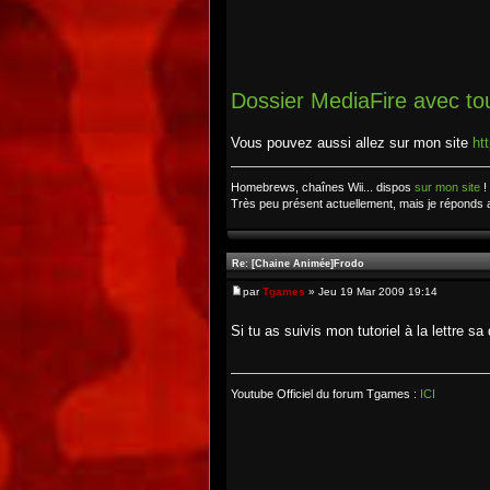
Dossier MediaFire avec tou
Vous pouvez aussi allez sur mon site
ht
Homebrews, chaînes Wii... dispos
sur mon site
!
Très peu présent actuellement, mais je réponds 
Re: [Chaine Animée]Frodo
par
Tgames
» Jeu 19 Mar 2009 19:14
Si tu as suivis mon tutoriel à la lettre s
Youtube Officiel du forum Tgames :
ICI