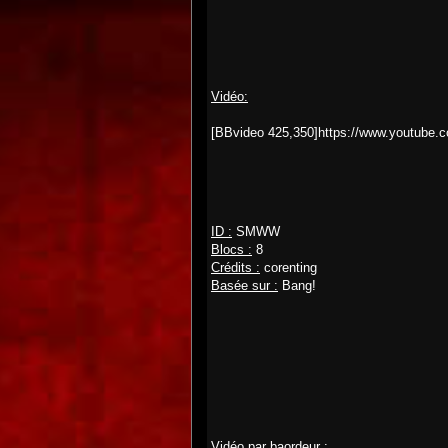
Vidéo:
[BBvideo 425,350]https://www.youtube
ID :
SMWW
Blocs :
8
Crédits :
corenting
Basée sur :
Bang!
Vidéo par baordeur :