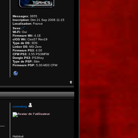
Messages:
3655
Inscription:
Dim 21 Sep 2008 11:15
Localisation:
France
Sexe:
Wi-Fi:
Oui
Firmware Wii:
4.1E
cIOS Wii:
Cios57 Rev19
Type de DS:
3DS
Linker DS:
M3i Zero
Firmware PS3:
4.00
CFW PS3:
3.55 PS3MFW
Dongle PS3:
PS3Key
Type de PSP:
Slim
Firmware PSP:
5.00-M33 CFW
corenting
Habitué