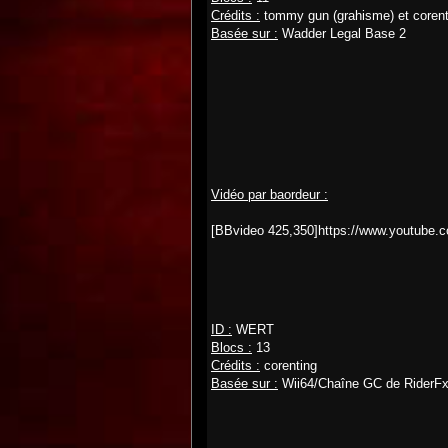
Crédits :
tommy gun (grahisme) et corenti
Basée sur :
Wadder Legal Base 2
Vidéo par baordeur :
[BBvideo 425,350]https://www.youtube
ID :
WERT
Blocs :
13
Crédits :
corenting
Basée sur :
Wii64/Chaîne GC de RiderF