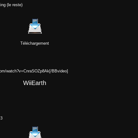
ng (le reste)
Téléchargement
.com/watch?v=CnraSOZp8Ak[/BBvideo]
WiiEarth
x3