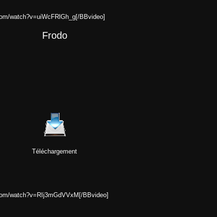
.com/watch?v=uiWcFRlGh_g[/BBvideo]
Frodo
Téléchargement
e.com/watch?v=RIj3mGdVVxM[/BBvideo]