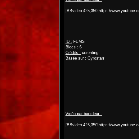
[BBvideo 425,350]https://www.youtube
ID :
FEMS
Blocs :
6
Crédits :
corenting
Basée sur :
Gyrostarr
Vidéo par baordeur :
[BBvideo 425,350]https://www.youtub