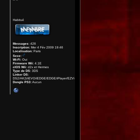
Habitué
Messages:
426
Inscription:
Mer 4 Fév 2009 19:46
Localisation:
Paris
Sexe:
Wi-Fi:
Oui
Firmware Wii:
4.1E
cIOS Wii:
d2x et Hermes
Type de DS:
3DS
Linker DS:
DS2/AK2i/iEVO/iEDGE/EDGE/iPlayer/EZVi
Dongle PS3:
Aucun