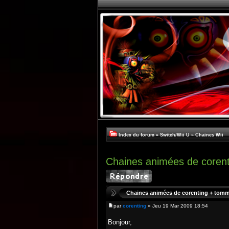
Index du forum
»
Switch/Wii U
»
Chaines Wii
Chaines animées de coren
Chaines animées de corenting + tom
par
corenting
» Jeu 19 Mar 2009 18:54
Bonjour,