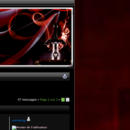
47 messages •
Page
1
sur
2
•
1
2
corenting