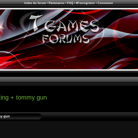
Index du forum
•
Partenaires
•
FAQ
•
M’enregistrer
•
Connexion
ting + tommy gun
my gun