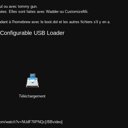
eul ou avec tommy gun.
mées. Elles sont faites avec Wadder ou CustomizeMii.
dant à l'homebrew avec le boot.dol et les autres fichiers s'il y en a.
Configurable USB Loader
Téléchargement
.com/watch?v=NUdF7lIPNQc[/BBvideo]