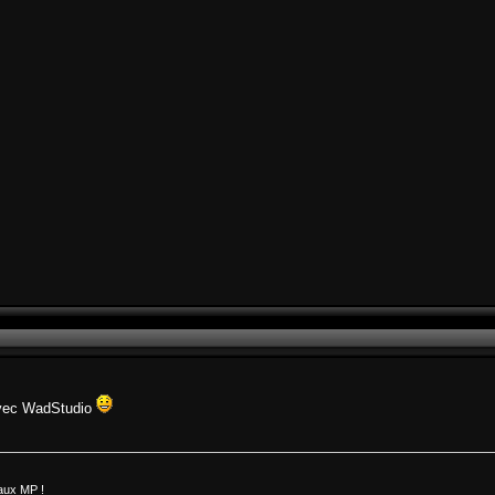
 avec WadStudio
aux MP !