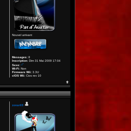
Nouvel arrivant
Messages:
8
Inscription:
Dim 31 Mai 2009 17:04
Sexe:
Wi-Fi:
Non
Firmware Wii:
3.3U
cIOS Wii:
Cios rev 10
zonar69