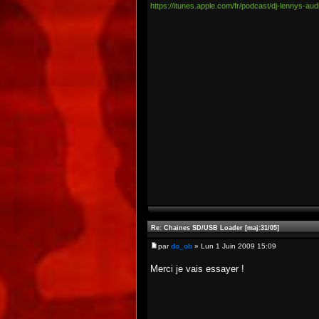
https://itunes.apple.com/fr/podcast/dj-lennys-a
Re: Chaines SD/USB Loader [maj:31/05]
par
do_ob
» Lun 1 Juin 2009 15:09
Merci je vais essayer !