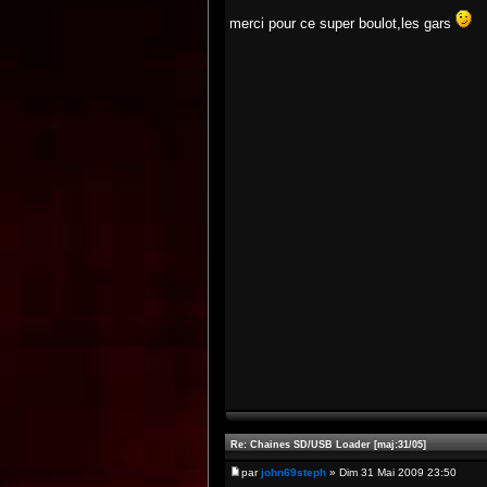
merci pour ce super boulot,les gars
Re: Chaines SD/USB Loader [maj:31/05]
par
john69steph
» Dim 31 Mai 2009 23:50