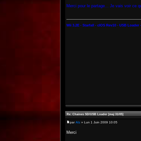
Merci pour le partage... Je vais voir ce 
Wii 3.2E - Starfall - cIOS Rev10 - USB Loade
Re: Chaines SD/USB Loader [maj:31/05]
par
Alz
» Lun 1 Juin 2009 10:05
Merci