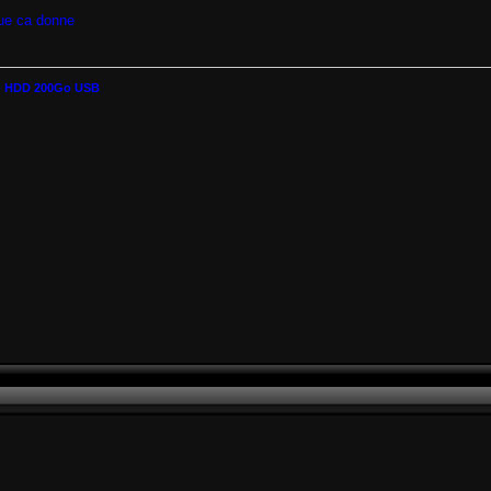
que ca donne
r - HDD 200Go USB