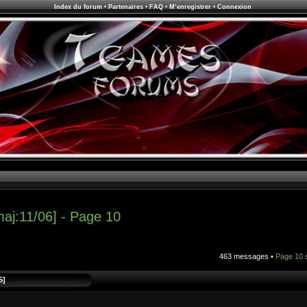
Index du forum
•
Partenaires
•
FAQ
•
M’enregistrer
•
Connexion
aj:11/06] - Page 10
463 messages •
Page
10
5]