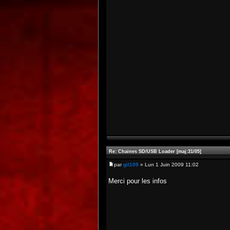
Re: Chaines SD/USB Loader [maj:31/05]
par
gil109
» Lun 1 Juin 2009 11:02
Merci pour les infos