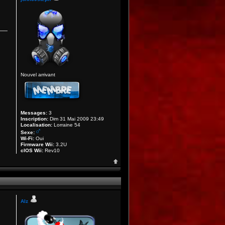
Nouvel arrivant
Messages:
3
Inscription:
Dim 31 Mai 2009 23:49
Localisation:
Lorraine 54
Sexe:
Wi-Fi:
Oui
Firmware Wii:
3.2U
cIOS Wii:
Rev10
Alz