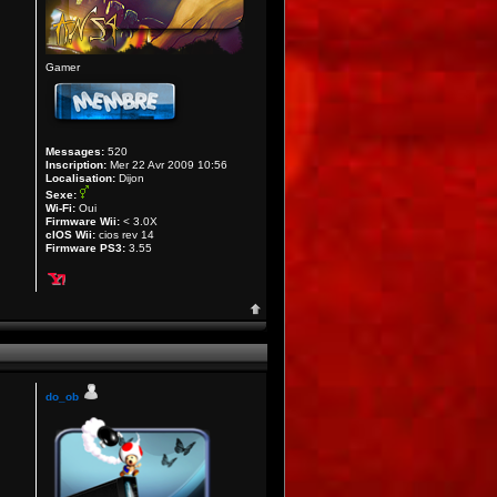
Gamer
Messages:
520
Inscription:
Mer 22 Avr 2009 10:56
Localisation:
Dijon
Sexe:
Wi-Fi:
Oui
Firmware Wii:
< 3.0X
cIOS Wii:
cios rev 14
Firmware PS3:
3.55
do_ob