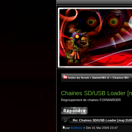
Index du forum
»
Switch/Wii U
»
Chaines Wii
Chaines SD/USB Loader [m
Regroupement de chaines FORWARDER
Re: Chaines SD/USB Loader [maj:31/0
par
ferdinox
» Dim 31 Mai 2009 23:47