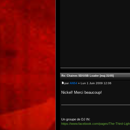
Re: Chaines SD/USB Loader [maj:31/05]
par
AN54
» Lun 1 Juin 2009 12:06
Nickel! Merci beaucoup!
Un groupe de DJ IN:
https://www.facebook.com/pages/The-Third-Lig