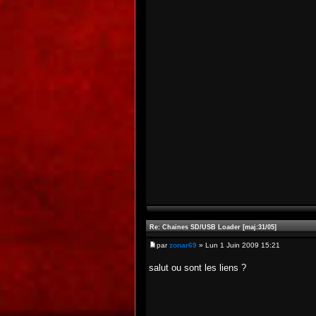
Re: Chaines SD/USB Loader [maj:31/05]
par
zonar69
» Lun 1 Juin 2009 15:21
salut ou sont les liens ?