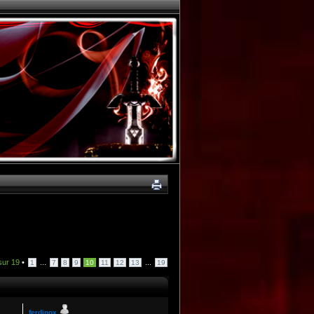
sur
19
•
...
...
1
7
8
9
10
11
12
13
19
ferdinox