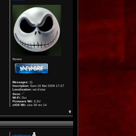
Novice
Messages:
11
Inscription:
Sam 16 Mai 2009 17:27
Localisation:
val d'oise
Sexe:
Wi-Fi:
Oui
Firmware Wii:
3.2U
cIOS Wii:
cios 38 rev 14
john69steph