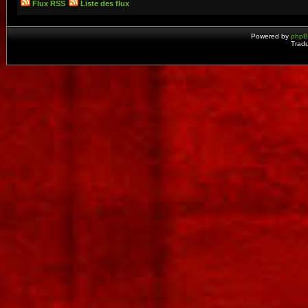
Flux RSS
Liste des flux
Powered by
php
Tradu