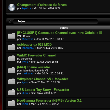
Changement d'adresse du forum
par
Ayatus
» Ven 31 Jan 2014 12:33
Sujets
Sujets
[EXCLUSIF !] Gamecube Channel avec Intro Officielle !!!
With Benzin.
par
RiderFx3
» Jeu 11 Mar 2010 08:47
usbloader gx 929 MOD
par
jeanluc60
» Mer 26 Mai 2010 18:53
WiiMC Forwader Channel
by person66
par
kyno
» Mer 21 Avr 2010 18:53
[MAJ] chaine wiiradio
pour faire fonctionné la V2
par
darkscad
» Mar 20 Avr 2010 14:21
Wiixplorer Channel v5 + forwader
par
kyno
» Sam 20 Mar 2010 15:38
USB Loader Toy Story - Forwarder
par
iAnn
» Sam 3 Avr 2010 17:23
NeoGamma Forwarder (NSMB) Version 3.1
par
iAnn
» Mer 17 Fév 2010 03:02