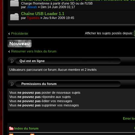
Charge l'homebrew à partir d'une SD ou de l'USB
par
Jiiwah
» Dim 14 Juin 2009 01:17
Chaîne USB Loader 1.1
par
Tgames
» Jeu 9 Avr 2009 19:45
Afficher les sujets postés depuis:
Précédente
Retourner vers Index du forum
Qui est en ligne
Utilisateurs parcourant ce forum: Aucun membre et 2 invités
Permissions du forum
Vous
ne pouvez pas
poster de nouveaux sujets
Vous
ne pouvez pas
répondre aux sujets
Vous
ne pouvez pas
éditer vos messages
Vous
ne pouvez pas
supprimer vos messages
Error lo
Index du forum