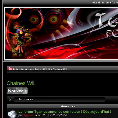
Index du forum
•
Parte
Index du forum
»
Switch/Wii U
»
Chaines Wii
Chaines Wii
Annonces
Annonces
Le forum Tgames annonce son retour ! Dès aujourd'hui !
par
Tgames
» Jeu 25 Juin 2015 20:51