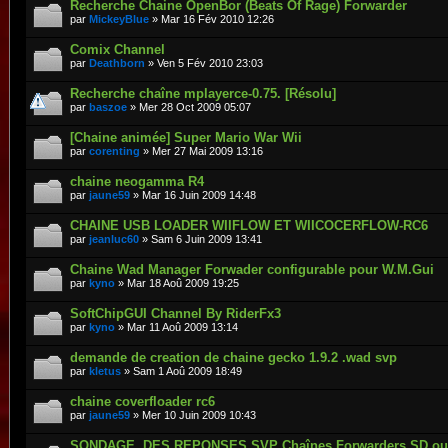
Recherche Chaine OpenBor (Beats Of Rage) Forwarder
par
MickeyBlue
» Mar 16 Fév 2010 12:26
Comix Channel
par
Deathborn
» Ven 5 Fév 2010 23:03
Recherche chaîne mplayerce-0.75. [Résolu]
par
baszoe
» Mer 28 Oct 2009 05:07
[Chaine animée] Super Mario War Wii
par
corenting
» Mer 27 Mai 2009 13:16
chaine neogamma R4
par
jaune59
» Mar 16 Juin 2009 14:48
CHAINE USB LOADER WIIFLOW ET WIICOCERFLOW-RC6
par
jeanluc60
» Sam 6 Juin 2009 13:41
Chaine Wad Manager Forwader configurable pour W.M.Gui
par
kyno
» Mar 18 Aoû 2009 19:25
SoftChipGUI Channel By RiderFx3
par
kyno
» Mar 11 Aoû 2009 13:14
demande de creation de chaine gecko 1.9.2 .wad svp
par
kletus
» Sam 1 Aoû 2009 18:49
chaine coverfloader rc6
par
jaune59
» Mer 10 Juin 2009 10:43
SONDAGE, DES REPONSES SVP Chaînes Forwarders SD o