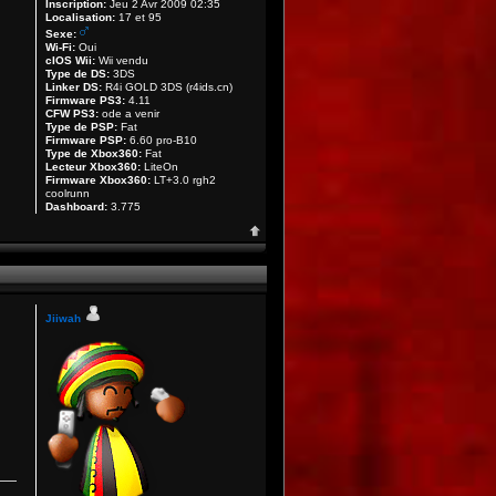
Inscription:
Jeu 2 Avr 2009 02:35
Localisation:
17 et 95
Sexe:
Wi-Fi:
Oui
cIOS Wii:
Wii vendu
Type de DS:
3DS
Linker DS:
R4i GOLD 3DS (r4ids.cn)
Firmware PS3:
4.11
CFW PS3:
ode a venir
Type de PSP:
Fat
Firmware PSP:
6.60 pro-B10
Type de Xbox360:
Fat
Lecteur Xbox360:
LiteOn
Firmware Xbox360:
LT+3.0 rgh2
coolrunn
Dashboard:
3.775
Jiiwah