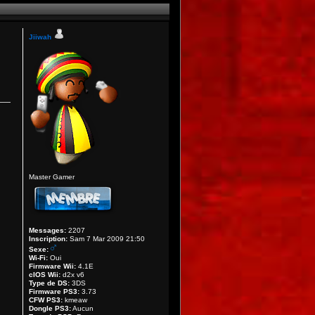
Jiiwah
Master Gamer
Messages:
2207
Inscription:
Sam 7 Mar 2009 21:50
Sexe:
Wi-Fi:
Oui
Firmware Wii:
4.1E
cIOS Wii:
d2x v6
Type de DS:
3DS
Firmware PS3:
3.73
CFW PS3:
kmeaw
Dongle PS3:
Aucun