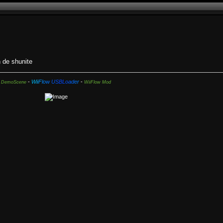
 de shunite
-
W
i
i
F
l
o
w
U
S
B
L
o
a
d
e
r
-
DemoScene
WiiFlow Mod