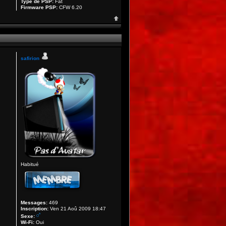
Type de PSP:
Fat
Firmware PSP:
CFW 6.20
safirion
Habitué
Messages:
469
Inscription:
Ven 21 Aoû 2009 18:47
Sexe:
Wi-Fi:
Oui