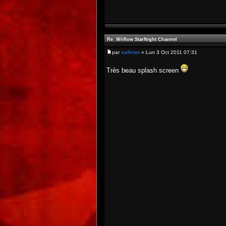
Re: Wiiflow StarNight Channel
par
safirion
» Lun 3 Oct 2011 07:31
Très beau splash screen