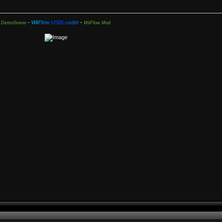
-
W
i
i
F
l
o
w
U
S
B
L
o
a
d
e
r
-
DemoScene
WiiFlow Mod