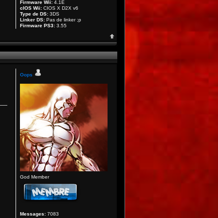
Firmware Wii:
4.1E
cIOS Wii:
CIOS X D2X v6
Type de DS:
3DS
Linker DS:
Pas de linker ;p
Firmware PS3:
3.55
Oops
God Member
Messages:
7083