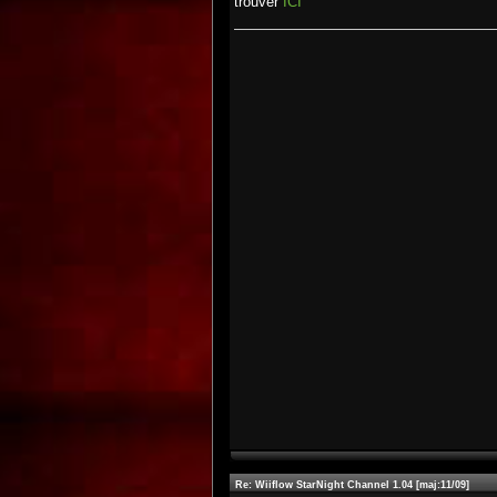
trouver
ICI
Re: Wiiflow StarNight Channel 1.04 [maj:11/09]