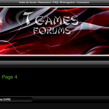
Index du forum
•
Partenaires
•
FAQ
•
M’enregistrer
•
Connexion
- Page 4
aj:11/09]