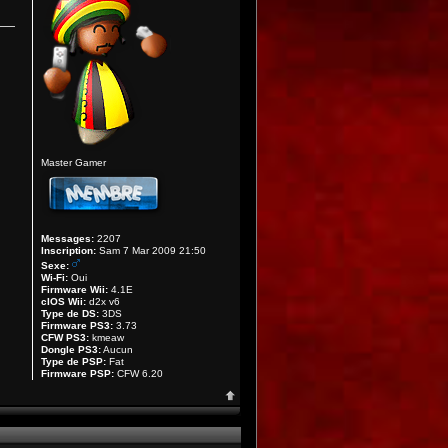
Master Gamer
Messages:
2207
Inscription:
Sam 7 Mar 2009 21:50
Sexe:
Wi-Fi:
Oui
Firmware Wii:
4.1E
cIOS Wii:
d2x v6
Type de DS:
3DS
Firmware PS3:
3.73
CFW PS3:
kmeaw
Dongle PS3:
Aucun
Type de PSP:
Fat
Firmware PSP:
CFW 6.20