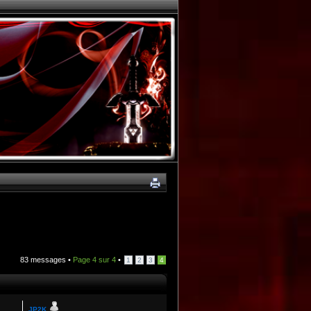
83 messages •
Page
4
sur
4
•
1
2
3
4
JP2K