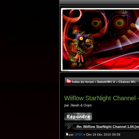
Index du forum
»
Switch/Wii U
»
Chaines Wii
Wiiflow StarNight Channel 
par Jiiwah & Oops
Re: Wiiflow StarNight Channel 1.04 [m
par
JP2K
» Dim 19 Déc 2010 09:59