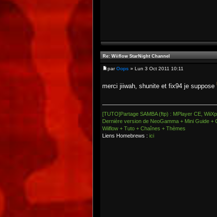
Re: Wiiflow StarNight Channel
par
Oops
» Lun 3 Oct 2011 10:11
merci jiiwah, shunite et fix94 je suppose
[TUTO]Partage SAMBA (ftp) : MPlayer CE, WiiXpl
Dernière version de NeoGamma + Mini Guide + 
Wiiflow + Tuto + Chaînes + Thèmes
Liens Homebrews :
ici