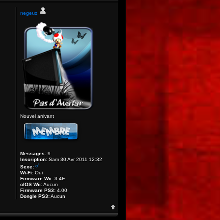
negeuz
Nouvel arrivant
Messages:
9
Inscription:
Sam 30 Avr 2011 12:32
Sexe:
Wi-Fi:
Oui
Firmware Wii:
3.4E
cIOS Wii:
Aucun
Firmware PS3:
4.00
Dongle PS3:
Aucun