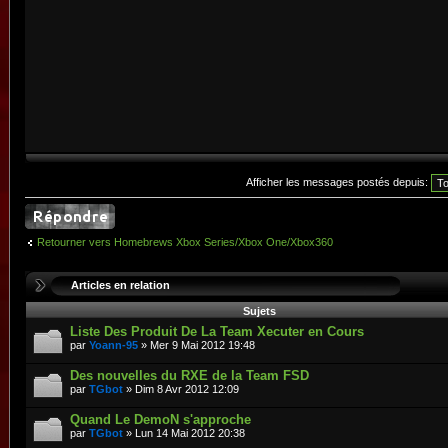
Afficher les messages postés depuis:
Retourner vers Homebrews Xbox Series/Xbox One/Xbox360
Articles en relation
Sujets
Liste Des Produit De La Team Xecuter en Cours
par
Yoann-95
» Mer 9 Mai 2012 19:48
Des nouvelles du RXE de la Team FSD
par
TGbot
» Dim 8 Avr 2012 12:09
Quand Le DemoN s'approche
par
TGbot
» Lun 14 Mai 2012 20:38