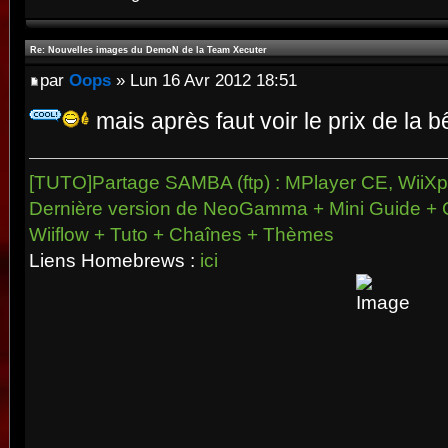
Re: Nouvelles images du DemoN de la Team Xecuter
par
Oops
» Lun 16 Avr 2012 18:51
mais après faut voir le prix de la bê
[TUTO]Partage SAMBA (ftp) : MPlayer CE, WiiXpl
Dernière version de NeoGamma + Mini Guide + 
Wiiflow + Tuto + Chaînes + Thèmes
Liens Homebrews :
ici