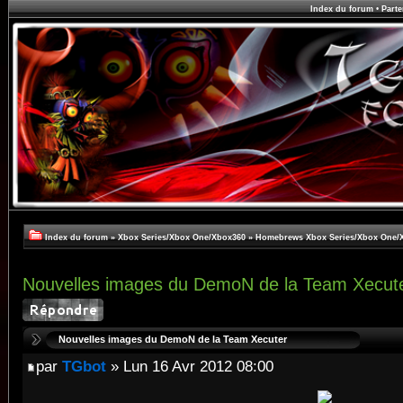
Index du forum
•
Parte
Index du forum
»
Xbox Series/Xbox One/Xbox360
»
Homebrews Xbox Series/Xbox One/
Nouvelles images du DemoN de la Team Xecut
Nouvelles images du DemoN de la Team Xecuter
par
TGbot
» Lun 16 Avr 2012 08:00