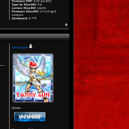
Firmware PSP:
6.60 pro-B10
Type de Xbox360:
Fat
Lecteur Xbox360:
LiteOn
Firmware Xbox360:
LT+3.0 rgh2
coolrunn
Dashboard:
3.775
tommy gun
Gamer