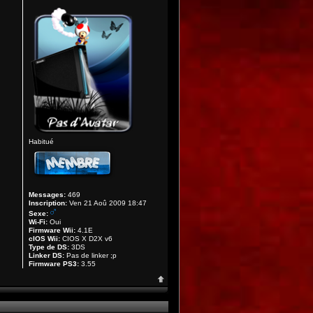
Habitué
Messages:
469
Inscription:
Ven 21 Aoû 2009 18:47
Sexe:
Wi-Fi:
Oui
Firmware Wii:
4.1E
cIOS Wii:
CIOS X D2X v6
Type de DS:
3DS
Linker DS:
Pas de linker ;p
Firmware PS3:
3.55