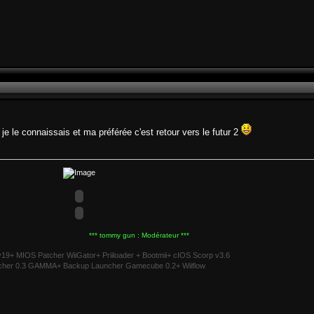
je le connaissais et ma préférée c'est retour vers le futur 2
*** tommy gun : Modérateur ***
v19+ MIOS Patcher WiiGator+ Priiloader + Bootmii+ cIOS Scorp v3.6
cher 0.3 GAMMA+ Backup Launcher Gamecube 0.2+ Wiiflow