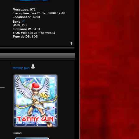
Messages:
971
Inscription:
Jeu 24 Sep 2009 09:48
Localisation:
Nord
Sexe:
Wi-Fi:
Oui
Firmware Wii:
4.1E
cIOS Wii:
d2x v8 + hermes r4
Type de DS:
3DS
tommy gun
Gamer