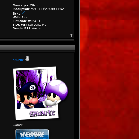
Messages:
2928
Inscription:
Mer 11 Fév 2009 11:52
Sexe:
Wi-Fi:
Oui
Firmware Wii:
4.1E
cIOS Wii:
d2x v9b1 r47
Dongle PS3:
Aucun
shunite
Gamer