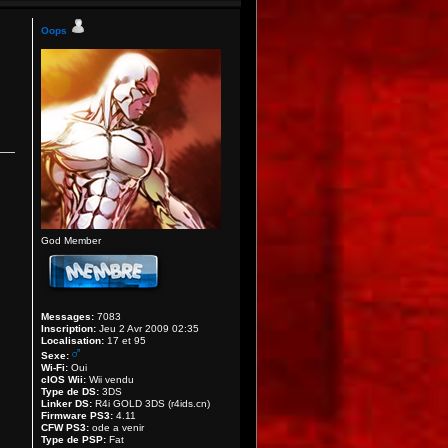
Oops
God Member
Messages:
7083
Inscription:
Jeu 2 Avr 2009 02:35
Localisation:
17 et 95
Sexe:
Wi-Fi:
Oui
cIOS Wii:
Wii vendu
Type de DS:
3DS
Linker DS:
R4i GOLD 3DS (r4ids.cn)
Firmware PS3:
4.11
CFW PS3:
ode a venir
Type de PSP:
Fat