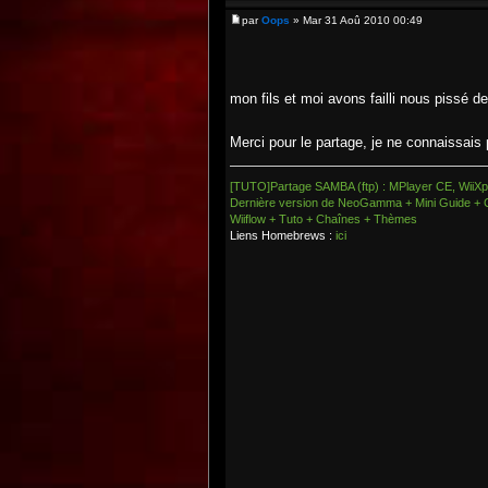
par
Oops
» Mar 31 Aoû 2010 00:49
mon fils et moi avons failli nous pissé 
Merci pour le partage, je ne connaissais 
[TUTO]Partage SAMBA (ftp) : MPlayer CE, WiiXpl
Dernière version de NeoGamma + Mini Guide + 
Wiiflow + Tuto + Chaînes + Thèmes
Liens Homebrews :
ici