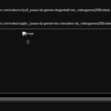
on.com/video/xcfyy8_joueur-du-grenier-dragonball-nes_videogames[/BBvideo]
on.com/video/xapjkc_joueur-du-grenier-les-chevaliers-du_videogames[/BBvide