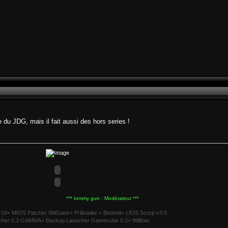
te du JDG, mais il fait aussi des hors series !
*** tommy gun : Modérateur ***
v19+ MIOS Patcher WiiGator+ Priiloader + Bootmii+ cIOS Scorp v3.6
cher 0.3 GAMMA+ Backup Launcher Gamecube 0.2+ Wiiflow