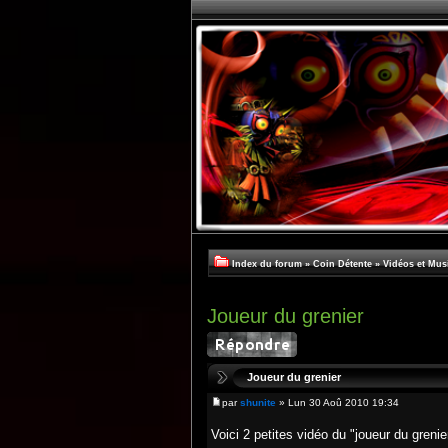
Index du forum
»
Coin Détente
»
Vidéos et Mus
Joueur du grenier
Joueur du grenier
par
shunite
» Lun 30 Aoû 2010 19:34
Voici 2 petites vidéo du "joueur du grenier"