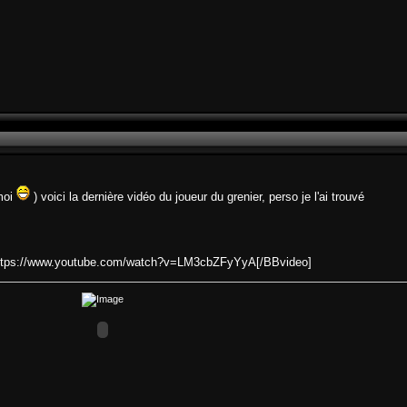
moi
) voici la dernière vidéo du joueur du grenier, perso je l'ai trouvé
https://www.youtube.com/watch?v=LM3cbZFyYyA[/BBvideo]