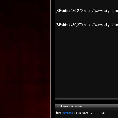
[BBvideo 480,270]https://www.dailymoti
[BBvideo 480,270]https://www.dailymoti
Re: Joueur du grenier
par
safirion
» Lun 30 Aoû 2010 19:38