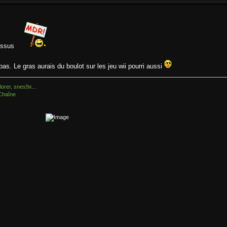
dessus
pas. Le gras aurais du boulot sur les jeu wii pourri aussi
orer, snes9x...
Chaîne