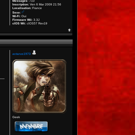
Messages:
710
Inscription:
Ven 6 Mar 2009 21:56
Localisation:
France
Sexe:
Wi-Fi:
Oui
Firmware Wii:
3.3J
cIOS Wii:
cIOS57 Rev19
actarus1973
Geek