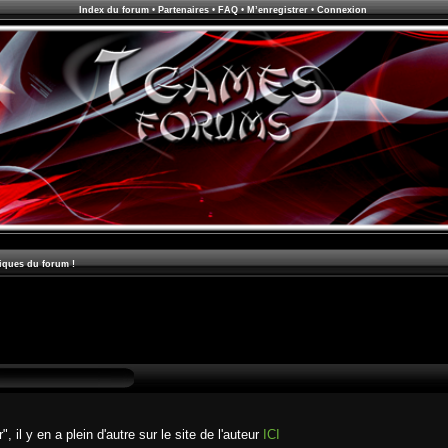
Index du forum
•
Partenaires
•
FAQ
•
M’enregistrer
•
Connexion
iques du forum !
, il y en a plein d'autre sur le site de l'auteur
ICI