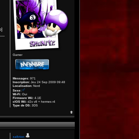
o]
Gamer
Messages:
971
Inscription:
Jeu 24 Sep 2009 09:48
Localisation:
Nord
Sexe:
Wi-Fi:
Oui
Firmware Wii:
4.1E
cIOS Wii:
d2x v8 + hermes r4
Type de DS:
3DS
safirion