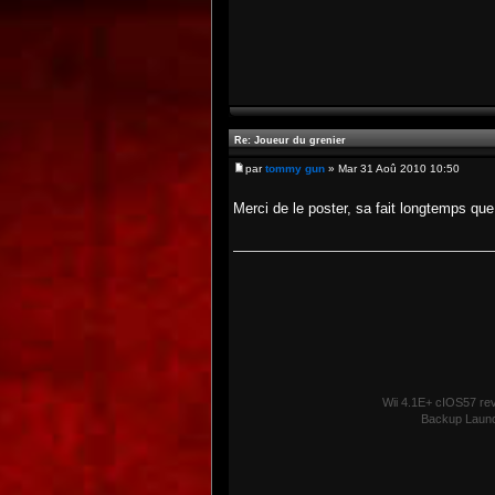
Re: Joueur du grenier
par
tommy gun
» Mar 31 Aoû 2010 10:50
Merci de le poster, sa fait longtemps que 
Wii 4.1E+ cIOS57 re
Backup Laun