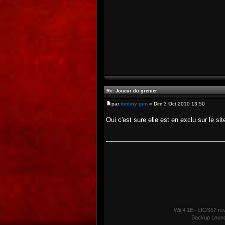
Re: Joueur du grenier
par
tommy gun
» Dim 3 Oct 2010 13:50
Oui c'est sure elle est en exclu sur le si
Wii 4.1E+ cIOS57 re
Backup Laun