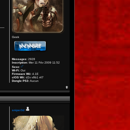
Geek
Messages:
2928
Inscription:
Mer 11 Fév 2009 11:52
Sexe:
Wi-Fi:
Oui
Firmware Wii:
4.1E
cIOS Wii:
d2x v9b1 r47
Dongle PS3:
Aucun
sniper3d