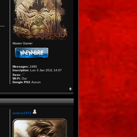
Master Gamer
Messages:
2480
Inscription:
Lun 3 Jan 2011 14:07
Sexe:
Wi-Fi:
Oui
Dongle PS3:
Aucun
actarus1973