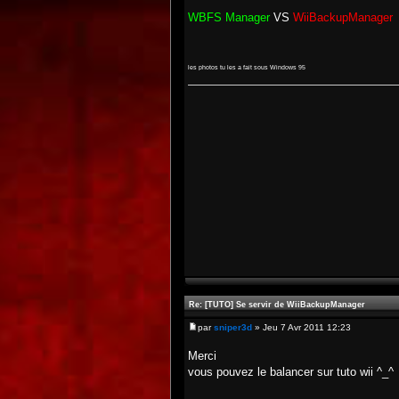
WBFS Manager
VS
WiiBackupManager
les photos tu les a fait sous Windows 95
Re: [TUTO] Se servir de WiiBackupManager
par
sniper3d
» Jeu 7 Avr 2011 12:23
Merci
vous pouvez le balancer sur tuto wii ^_^