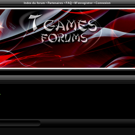
Index du forum
•
Partenaires
•
FAQ
•
M’enregistrer
•
Connexion
r