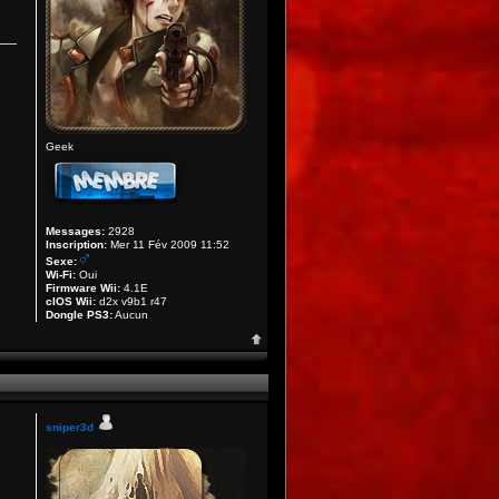
Geek
Messages:
2928
Inscription:
Mer 11 Fév 2009 11:52
Sexe:
Wi-Fi:
Oui
Firmware Wii:
4.1E
cIOS Wii:
d2x v9b1 r47
Dongle PS3:
Aucun
sniper3d