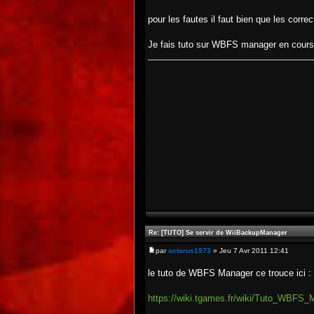
pour les fautes il faut bien que les correc
Je fais tuto sur WBFS manager en cours
Re: [TUTO] Se servir de WiiBackupManager
par
actarus1973
» Jeu 7 Avr 2011 12:41
le tuto de WBFS Manager ce trouce ici :
https://wiki.tgames.fr/wiki/Tuto_WBFS_