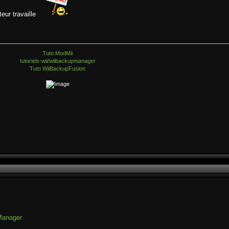
teur travaille
Tuto ModMii
tutoriels-wii/wiibackupmanager
Tuto WiiBackupFusion
Manager