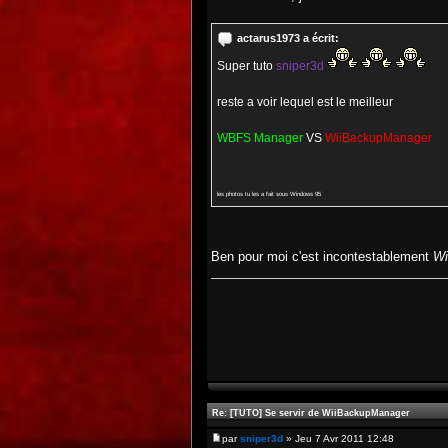
actarus1973 a écrit:
Super tuto
sniper3d
reste a voir lequel est le meilleur
WBFS Manager
VS
WiiBackupManager
les photos tu les a fait sous Windows 95
Ben pour moi c'est incontestablement
Wi
Re: [TUTO] Se servir de WiiBackupManager
par
sniper3d
» Jeu 7 Avr 2011 12:48