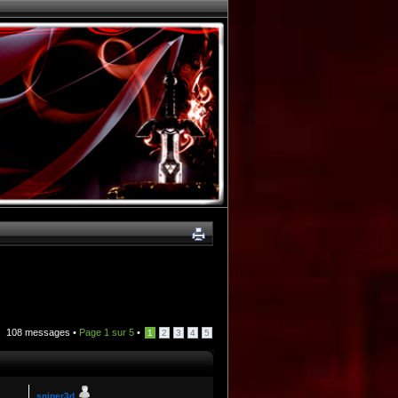
108 messages •
Page
1
sur
5
•
1
2
3
4
5
sniper3d