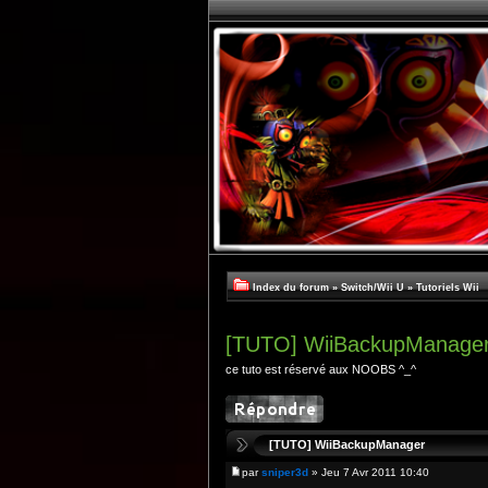
Index du forum
»
Switch/Wii U
»
Tutoriels Wii
[TUTO] WiiBackupManage
ce tuto est réservé aux NOOBS ^_^
[TUTO] WiiBackupManager
par
sniper3d
» Jeu 7 Avr 2011 10:40