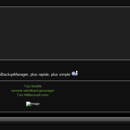
iBackupManager
, plus rapide, plus simple
Tuto ModMii
tutoriels-wii/wiibackupmanager
Tuto WiiBackupFusion