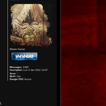
.
Master Gamer
Messages:
2480
Inscription:
Lun 3 Jan 2011 14:07
Sexe:
Wi-Fi:
Oui
Dongle PS3:
Aucun
O,