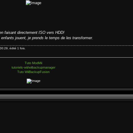
en faisant directement ISO vers HDD!
enfants jouent, je prends le temps de les transformer.
0:29, édité 1 fois.
Tuto ModMii
tutoriels-wii/wiibackupmanager
Tuto WiiBackupFusion