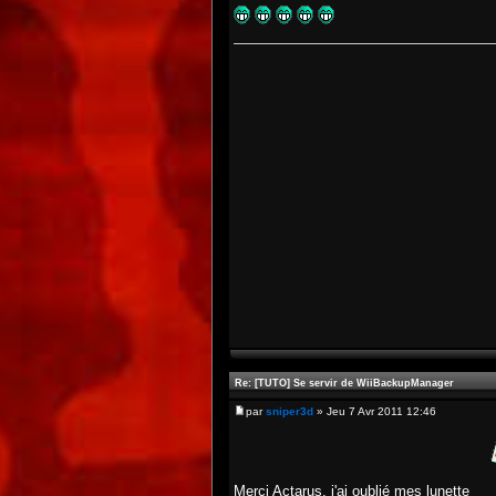
Re: [TUTO] Se servir de WiiBackupManager
par
sniper3d
» Jeu 7 Avr 2011 12:46
Merci Actarus, j'ai oublié mes lunette