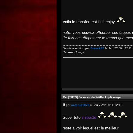
Voila le transfert est fini! enjoy
note: vous pouvez effectuer ces étapes 
Je fais ces étapes car le temps que mes 
Dernière édition par
Franck97
le Jeu 22 Déc 2011 0
Raison:
Corrigé
Re: [TUTO] Se servir de WiiBackupManager
par
actarus1973
» Jeu 7 Avr 2011 12:12
Super tuto
sniper3d
reste a voir lequel est le meilleur