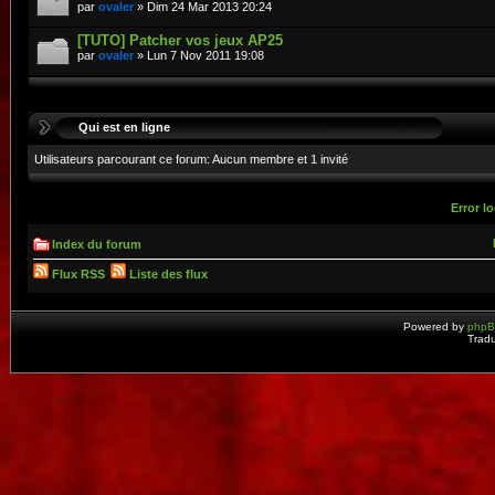
par
ovaler
» Dim 24 Mar 2013 20:24
[TUTO] Patcher vos jeux AP25
par
ovaler
» Lun 7 Nov 2011 19:08
Qui est en ligne
Utilisateurs parcourant ce forum: Aucun membre et 1 invité
Error lo
Index du forum
Flux RSS
Liste des flux
Powered by
php
Tradu