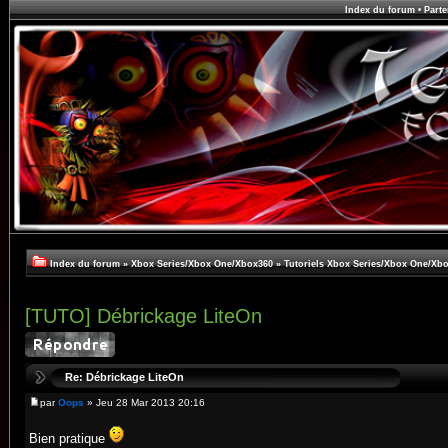
Index du forum
•
Parte
Index du forum
»
Xbox Series/Xbox One/Xbox360
»
Tutoriels Xbox Series/Xbox One/Xb
[TUTO] Débrickage LiteOn
Re: Débrickage LiteOn
par
Oops
» Jeu 28 Mar 2013 20:16
Bien pratique