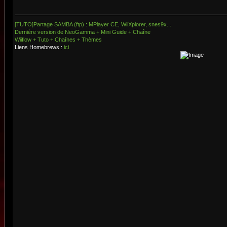
[TUTO]Partage SAMBA (ftp) : MPlayer CE, WiiXplorer, snes9x...
Dernière version de NeoGamma + Mini Guide + Chaîne
Wiiflow + Tuto + Chaînes + Thèmes
Liens Homebrews :
ici