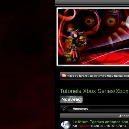
Index du forum
»
Xbox Series/Xbox One/Xbox3
Tutoriels Xbox Series/Xb
Annonces
Annon
Le forum Tgames annonce son re
par
Tgames
» Jeu 25 Juin 2015 20:51