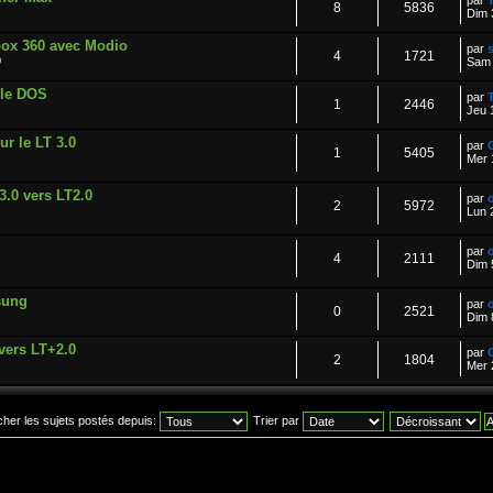
par
8
5836
Dim 
box 360 avec Modio
par
4
1721
0
Sam 
ble DOS
par
1
2446
Jeu 
r le LT 3.0
par
1
5405
Mer 
.0 vers LT2.0
par
o
2
5972
Lun 
par
o
4
2111
Dim 
sung
par
o
0
2521
Dim 
vers LT+2.0
par
2
1804
Mer 
icher les sujets postés depuis:
Trier par