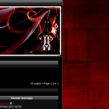
15 sujets • Page
1
sur
1
Dernier message
Tgames
23 Aoû 2017 02:53