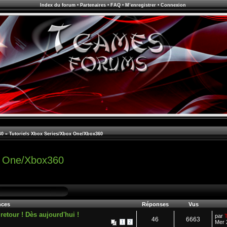
Index du forum
•
Partenaires
•
FAQ
•
M’enregistrer
•
Connexion
60
»
Tutoriels Xbox Series/Xbox One/Xbox360
ox One/Xbox360
ces
Réponses
Vus
tour ! Dès aujourd'hui !
par
46
6663
Mer 
1
2