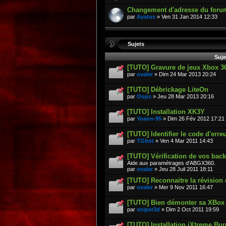
Changement d'adresse du foru
par
Ayatus
» Ven 31 Jan 2014 12:33
Sujets
Suje
[TUTO] Gravure de jeux Xbox 3
par
ovaler
» Dim 24 Mar 2013 20:24
[TUTO] Débrickage LiteOn
par
Oops
» Jeu 28 Mar 2013 20:16
[TUTO] Installation XK3Y
par
Yoann-95
» Dim 26 Fév 2012 17:21
[TUTO] Identifier le code d'err
par
TGbot
» Ven 4 Mar 2011 14:43
[TUTO] Vérification de vos bac
Aide aux paramétrages d'ABGX360.
par
ovaler
» Jeu 28 Juil 2011 18:11
[TUTO] Reconnaitre la révision 
par
ovaler
» Mer 9 Nov 2011 16:47
[TUTO] Bien démonter sa XBox
par
sniper3d
» Dim 2 Oct 2011 19:59
[TUTO] Installation iXtreme Bu