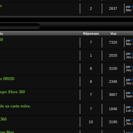
m
par
2
2837
Mer 
ts
Réponses
Vus
60
par
7
7320
Mer 
par
o
1
2020
Jeu 
par
o
8
3100
Jeu 
eur RROD
par
8
2346
Jeu 
kups Xbox 360
par
o
7
3807
Sam 
de sa carte mère.
par
7
1846
Lun 
 360
par
10
3190
Jeu 
rner Max