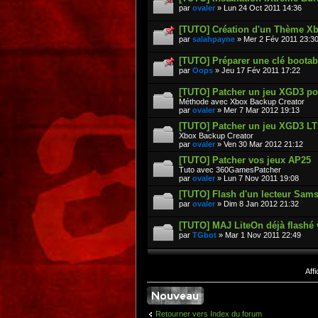
par
ovaler
» Lun 24 Oct 2011 14:36
[TUTO] Création d'un Thème X
par
salahpayne
» Mer 2 Fév 2011 23:3
[TUTO] Préparer une clé boota
par
Oops
» Jeu 17 Fév 2011 17:22
[TUTO] Patcher un jeu XGD3 pou
Méthode avec Xbox Backup Creator
par
ovaler
» Mer 7 Mar 2012 19:13
[TUTO] Patcher un jeu XGD3 LT3
Xbox Backup Creator
par
ovaler
» Ven 30 Mar 2012 21:12
[TUTO] Patcher vos jeux AP25
Tuto avec 360GamesPatcher
par
ovaler
» Lun 7 Nov 2011 19:08
[TUTO] Flash d'un lecteur Sam
par
ovaler
» Dim 8 Jan 2012 21:32
[TUTO] MAJ LiteOn déjà flashé 
par
TGbot
» Mar 1 Nov 2011 22:49
Aff
Retourner vers Index du forum