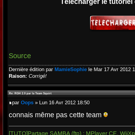
Télécharger le tutoriel
Source
Dernière édition par
MamieSophie
le Mar 17 Avr 2012 14
Raison:
Corrigé!
Re: RGH 2.0 par la Team Squirt
par
Oops
» Lun 16 Avr 2012 18:50
connais même pas cette team
[TUTO]Partage SAMBA (ftp) : MPlayer CE, WiiXpl