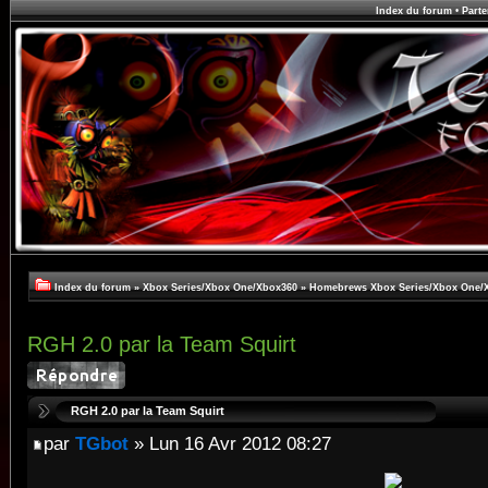
Index du forum
•
Parte
Index du forum
»
Xbox Series/Xbox One/Xbox360
»
Homebrews Xbox Series/Xbox One/
RGH 2.0 par la Team Squirt
RGH 2.0 par la Team Squirt
par
TGbot
» Lun 16 Avr 2012 08:27