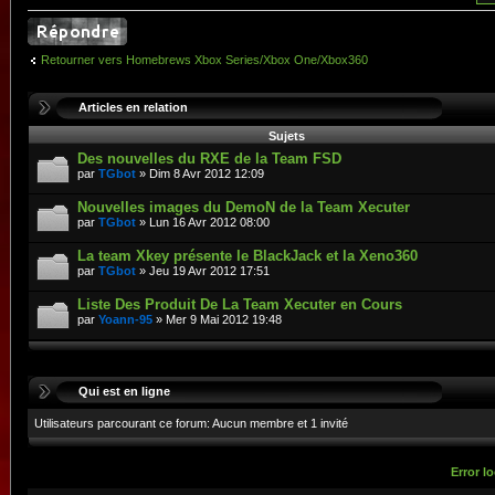
Retourner vers Homebrews Xbox Series/Xbox One/Xbox360
Articles en relation
Sujets
Des nouvelles du RXE de la Team FSD
par
TGbot
» Dim 8 Avr 2012 12:09
Nouvelles images du DemoN de la Team Xecuter
par
TGbot
» Lun 16 Avr 2012 08:00
La team Xkey présente le BlackJack et la Xeno360
par
TGbot
» Jeu 19 Avr 2012 17:51
Liste Des Produit De La Team Xecuter en Cours
par
Yoann-95
» Mer 9 Mai 2012 19:48
Qui est en ligne
Utilisateurs parcourant ce forum: Aucun membre et 1 invité
Error lo