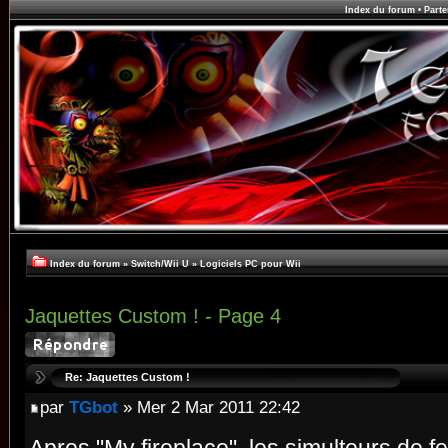
Index du forum
•
Parte
Index du forum
»
Switch/Wii U
»
Logiciels PC pour Wii
Jaquettes Custom ! - Page 4
Re: Jaquettes Custom !
par
TGbot
» Mer 2 Mar 2011 22:42