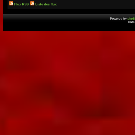
Flux RSS
Liste des flux
Powered by
php
Tradu