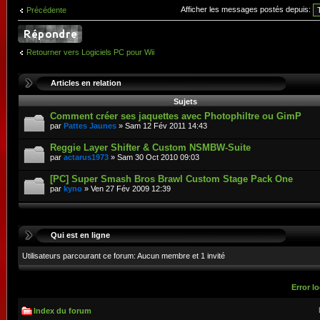
Afficher les messages postés depuis:
Précédente
Retourner vers Logiciels PC pour Wii
Articles en relation
Sujets
Comment créer ses jaquettes avec Photophiltre ou GimP
par
Pattes Jaunes
» Sam 12 Fév 2011 14:43
Reggie Layer Shifter & Custom NSMBW-Suite
par
actarus1973
» Sam 30 Oct 2010 09:03
[PC] Super Smash Bros Brawl Custom Stage Pack One
par
kyno
» Ven 27 Fév 2009 12:39
Qui est en ligne
Utilisateurs parcourant ce forum: Aucun membre et 1 invité
Error lo
Index du forum