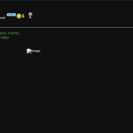
over
orer, snes9x...
Chaîne