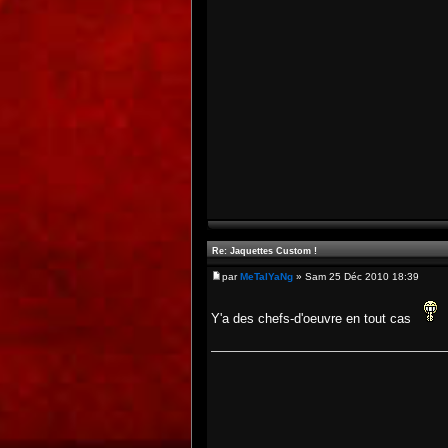
Re: Jaquettes Custom !
par
MeTalYaNg
» Sam 25 Déc 2010 18:39
Y'a des chefs-d'oeuvre en tout cas