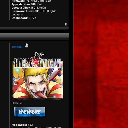
Firmware PSP:
6.60 pro-B10
Type de Xbox360:
Fat
Lecteur Xbox360:
LiteOn
Firmware Xbox360:
LT+3.0 rgh2
coolrunn
Dashboard:
3.775
Tongpall
Habitué
Messages:
433