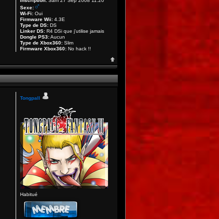
Inscription:
Sam 27 Sep 2008 11:20
Sexe:
Wi-Fi:
Oui
Firmware Wii:
4.3E
Type de DS:
DS
Linker DS:
R4 DSi que j'utilise jamais
Dongle PS3:
Aucun
Type de Xbox360:
Slim
Firmware Xbox360:
No hack !!
Tongpall
Habitué