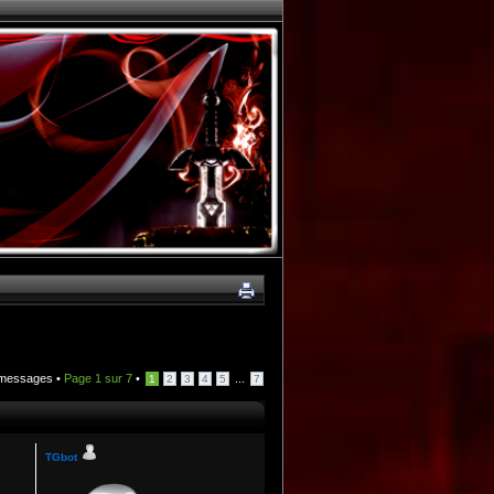
messages •
Page
1
sur
7
•
...
1
2
3
4
5
7
TGbot