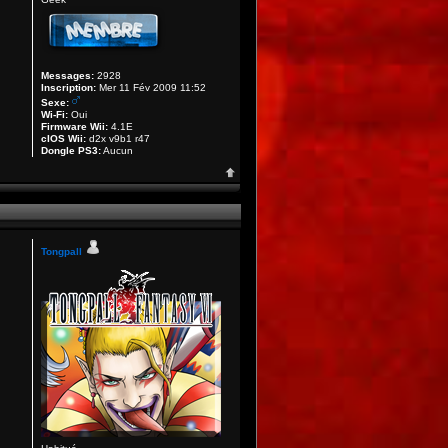
Messages:
2928
Inscription:
Mer 11 Fév 2009 11:52
Sexe:
Wi-Fi:
Oui
Firmware Wii:
4.1E
cIOS Wii:
d2x v9b1 r47
Dongle PS3:
Aucun
Tongpall