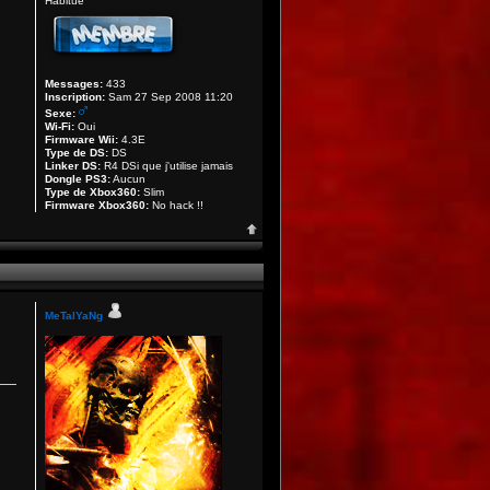
Habitué
Messages:
433
Inscription:
Sam 27 Sep 2008 11:20
Sexe:
Wi-Fi:
Oui
Firmware Wii:
4.3E
Type de DS:
DS
Linker DS:
R4 DSi que j'utilise jamais
Dongle PS3:
Aucun
Type de Xbox360:
Slim
Firmware Xbox360:
No hack !!
MeTalYaNg