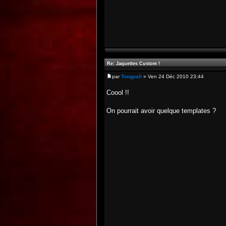
Re: Jaquettes Custom !
par
Tongpall
» Ven 24 Déc 2010 23:44
Coool !!
On pourrait avoir quelque templates ?