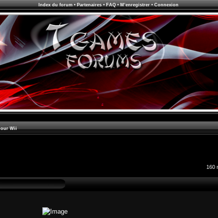
Index du forum
•
Partenaires
•
FAQ
•
M’enregistrer
•
Connexion
pour Wii
160 