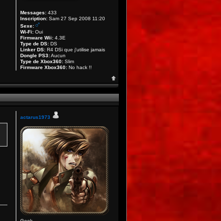
Messages:
433
Inscription:
Sam 27 Sep 2008 11:20
Sexe:
Wi-Fi:
Oui
Firmware Wii:
4.3E
Type de DS:
DS
Linker DS:
R4 DSi que j'utilise jamais
Dongle PS3:
Aucun
Type de Xbox360:
Slim
Firmware Xbox360:
No hack !!
actarus1973
Geek