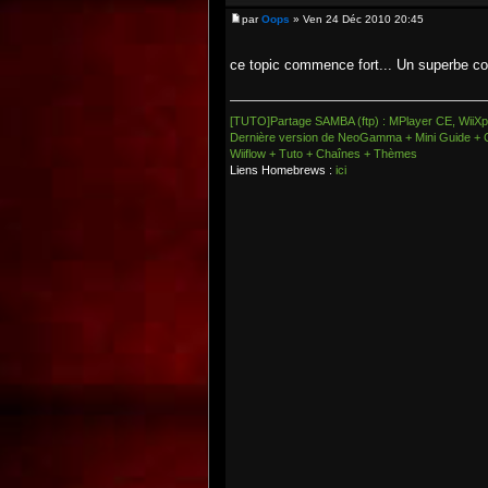
par
Oops
» Ven 24 Déc 2010 20:45
ce topic commence fort... Un superbe c
[TUTO]Partage SAMBA (ftp) : MPlayer CE, WiiXpl
Dernière version de NeoGamma + Mini Guide + 
Wiiflow + Tuto + Chaînes + Thèmes
Liens Homebrews :
ici