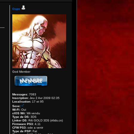
Oops
God Member
Messages:
7083
Inscription:
Jeu 2 Avr 2009 02:35
Localisation:
17 et 95
Sexe:
Wi-Fi:
Oui
cIOS Wii:
Wii vendu
Type de DS:
3DS
Linker DS:
R4i GOLD 3DS (r4ids.cn)
Firmware PS3:
4.11
CFW PS3:
ode a venir
Type de PSP:
Fat