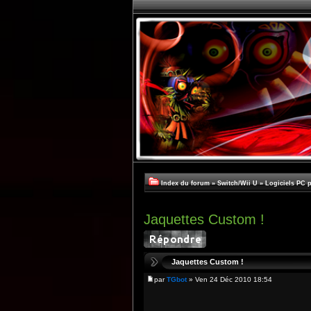
Index du forum
»
Switch/Wii U
»
Logiciels PC 
Jaquettes Custom !
Jaquettes Custom !
par
TGbot
» Ven 24 Déc 2010 18:54