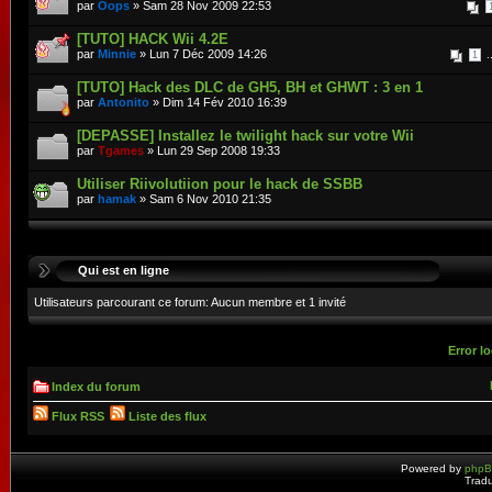
par
Oops
» Sam 28 Nov 2009 22:53
[TUTO] HACK Wii 4.2E
par
Minnie
» Lun 7 Déc 2009 14:26
.
1
[TUTO] Hack des DLC de GH5, BH et GHWT : 3 en 1
par
Antonito
» Dim 14 Fév 2010 16:39
[DEPASSE] Installez le twilight hack sur votre Wii
par
Tgames
» Lun 29 Sep 2008 19:33
Utiliser Riivolutiion pour le hack de SSBB
par
hamak
» Sam 6 Nov 2010 21:35
Qui est en ligne
Utilisateurs parcourant ce forum: Aucun membre et 1 invité
Error lo
Index du forum
Flux RSS
Liste des flux
Powered by
php
Tradu