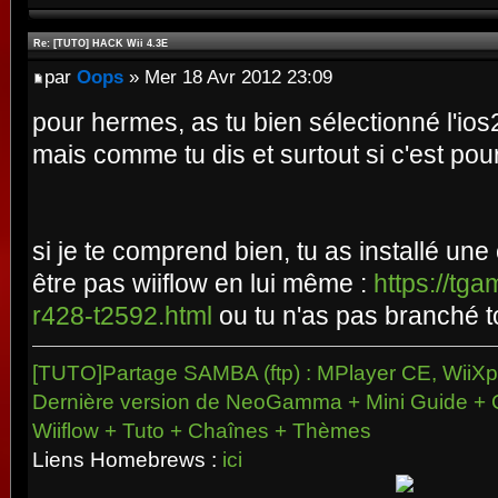
Re: [TUTO] HACK Wii 4.3E
par
Oops
» Mer 18 Avr 2012 23:09
pour hermes, as tu bien sélectionné l'ios2
mais comme tu dis et surtout si c'est pour
si je te comprend bien, tu as installé un
être pas wiiflow en lui même :
https://tga
r428-t2592.html
ou tu n'as pas branché t
[TUTO]Partage SAMBA (ftp) : MPlayer CE, WiiXpl
Dernière version de NeoGamma + Mini Guide + 
Wiiflow + Tuto + Chaînes + Thèmes
Liens Homebrews :
ici