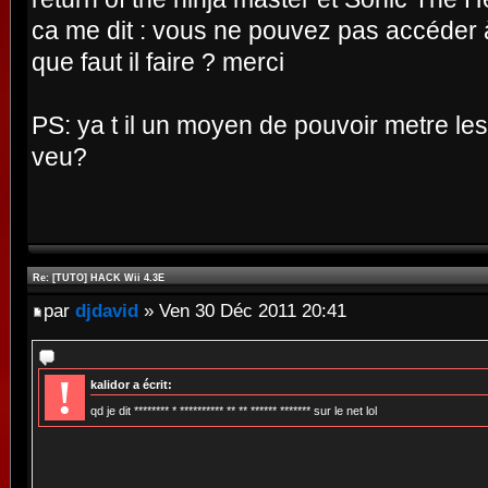
ca me dit : vous ne pouvez pas accéder à
que faut il faire ? merci
PS: ya t il un moyen de pouvoir metre les
veu?
Re: [TUTO] HACK Wii 4.3E
par
djdavid
» Ven 30 Déc 2011 20:41
!
kalidor a écrit:
qd je dit ******** * ********** ** ** ****** ******* sur le net lol