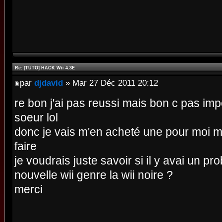
Re: [TUTO] HACK Wii 4.3E
par
djdavid
» Mar 27 Déc 2011 20:12
re bon j'ai pas reussi mais bon c pas impo
soeur lol
donc je vais m'en acheté une pour moi m
faire
je voudrais juste savoir si il y avai un pr
nouvelle wii genre la wii noire ?
merci