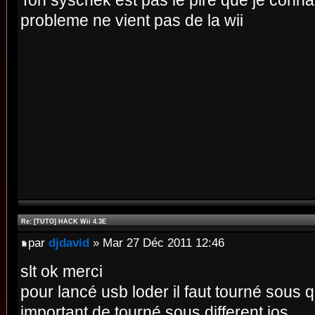
Ton syschek est pas le pire que je connai
probleme ne vient pas de la wii
Re: [TUTO] HACK Wii 4.3E
par
djdavid
» Mar 27 Déc 2011 12:46
slt ok merci
pour lancé usb loder il faut tourné sous qu
important de tourné sous different ios