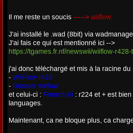
Il me reste un soucis
----->
wiiflow.
J'ai installé le .wad (8bit) via wadmanager
J'ai fais ce qui est mentionné ici -->
https://tgames.fr.nf/newswii/wiiflow-r428
j'ai donc téléchargé et mis à la racine du
-
WiiFlow r428
-
Dossier wiiflow
et celui-ci :
French.ini
: r224 et + est bie
languages.
Maintenant, ca ne bloque plus, ca charg