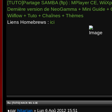
[TUTO]Partage SAMBA (ftp) : MPlayer CE, WiiXpl
Dernière version de NeoGamma + Mini Guide + 
Wiiflow + Tuto + Chaînes + Thèmes
Liens Homebrews :
ici
Re: [TUTO] HACK Wii 4.3E
par
hitarian
» Lun 6 Aoû 2012 15:51