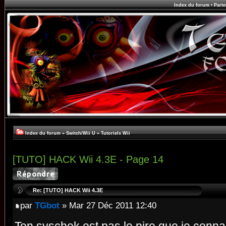
Index du forum
•
Parte
Index du forum
»
Switch/Wii U
»
Tutoriels Wii
[TUTO] HACK Wii 4.3E - Page 14
Re: [TUTO] HACK Wii 4.3E
par
TGbot
» Mar 27 Déc 2011 12:40