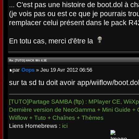
... C'est pas une histoire de boot.dol à c
(je vois pas ou est ce que je pourrais tr
remplacer celui présent dans le pack R4
En totu cas, merci d'être la
Re: [TUTO] HACK Wii 4.3E
par
Oops
» Jeu 19 Avr 2012 06:56
sur ta sd tu doit avoir app/wiiflow/boot.do
[TUTO]Partage SAMBA (ftp) : MPlayer CE, WiiXpl
Dernière version de NeoGamma + Mini Guide + 
Wiiflow + Tuto + Chaînes + Thèmes
Liens Homebrews :
ici