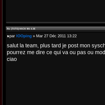
Re: [TUTO] HACK Wii 4.3E
par
lOOping
» Mar 27 Déc 2011 13:22
salut la team, plus tard je post mon sy
pourrez me dire ce qui va ou pas ou mod
ciao