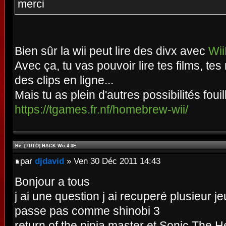
merci
Bien sûr la wii peut lire des divx avec
Wi
Avec ça, tu vas pouvoir lire tes films, te
des clips en ligne...
Mais tu as plein d'autres possibilités fouil
https://tgames.fr.nf/homebrew-wii/
Re: [TUTO] HACK Wii 4.3E
par
djdavid
» Ven 30 Déc 2011 14:43
Bonjour a tous
j ai une question j ai recuperé plusieur j
passe pas comme shinobi 3
return of the ninja master et Sonic The