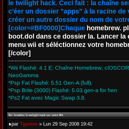
le twilight hack. Ceci fait : la chaîne ser
c'éer un dossier "apps" à la racine de
créer un autre dossier du nom de votr
[color=#BF0000]Chaque
homebrew. pla
boot.dol dans ce dossier la. Lancer l
menu wii et séléctionnez votre homebre
[/color]
*Wii Flashé: 4.1 E; Chaîne Homebrew; cIOSCORP 
NeoGamma
*Psp Fat Flashé: 5.51 Gen-A (full).
*Psp Brite (3000) Flashé: 5.03 gen-a for hen
*Ps2 Fat avec Magic Swap 3.8.
Re: Installez le twilight hack sur votre Wii
par
Tgames
» Lun 29 Sep 2008 19:42