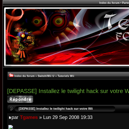
Index du forum
•
Parte
Index du forum
»
Switch/Wii U
»
Tutoriels Wii
[DEPASSE] Installez le twilight hack sur votre W
[DEPASSE] Installez le twilight hack sur votre Wii
par
Tgames
» Lun 29 Sep 2008 19:33