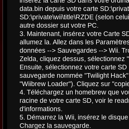
insérez la carte SD dans votre ordinat
data.bin depuis votre carte SD:\privat
SD:\private\wii\title\RZDE (selon cel
autre dossier sut votre PC.
3. Maintenant, insérez votre Carte S
allumez la. Allez dans les Paramètre
données --> Sauvegardes --> Wii. T
Zelda, cliquez dessus, sélectionnez "
Ensuite, sélectionnez votre carte SD e
sauvegarde nommée "Twilight Hack" (il
"Wiibrew Loader"). Cliquez sur "copie
4. Téléchargez un homebrew que vous
racine de votre carte SD, voir le rea
d'informations.
5. Démarrez la Wii, insérez le disque 
Chargez la sauvegarde.