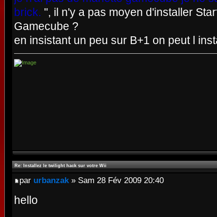
brick.
", il n'y a pas moyen d'installer Sta
Gamecube ?
en insistant un peu sur B+1 on peut l in
Re: Installez le twilight hack sur votre Wii
par
urbanzak
» Sam 28 Fév 2009 20:40
hello