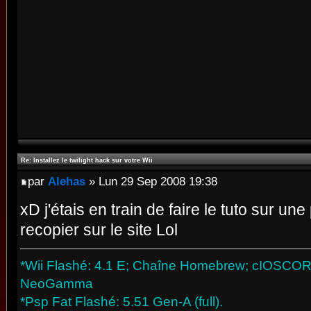
Re: Installez le twilight hack sur votre Wii
par
Alehas
» Lun 29 Sep 2008 19:38
xD j'étais en train de faire le tuto sur un
recopier sur le site Lol
*Wii Flashé: 4.1 E; Chaîne Homebrew; cIOSCORP 
NeoGamma
*Psp Fat Flashé: 5.51 Gen-A (full).