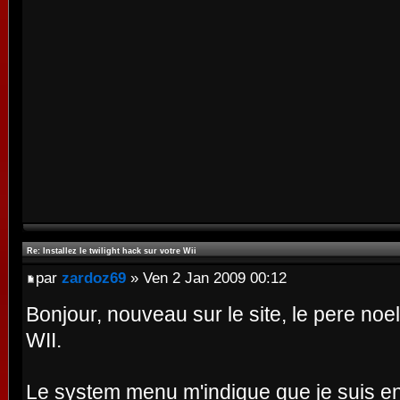
Re: Installez le twilight hack sur votre Wii
par
zardoz69
» Ven 2 Jan 2009 00:12
Bonjour, nouveau sur le site, le pere noe
WII.
Le system menu m'indique que je suis en 