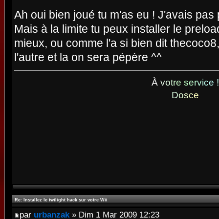
Ah oui bien joué tu m'as eu ! J'avais pas
Mais à la limite tu peux installer le prelo
mieux, ou comme l'a si bien dit thecoco8,
l'autre et la on sera pépère ^^
À
v
o
t
r
e
s
e
r
v
i
c
e
!
D
o
s
c
e
Re: Installez le twilight hack sur votre Wii
par
urbanzak
» Dim 1 Mar 2009 12:23