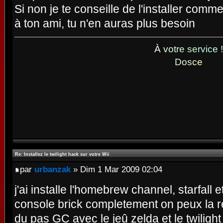
Si non je te conseille de l'installer comm
à ton ami, tu n'en auras plus besoin
À
v
o
t
r
e
s
e
r
v
i
c
e
!
D
o
s
c
e
Re: Installez le twilight hack sur votre Wii
par
urbanzak
» Dim 1 Mar 2009 02:04
j'ai installe l'homebrew channel, starfall et
console brick completement on peux la r
du pas GC avec le jeû zelda et le twilight