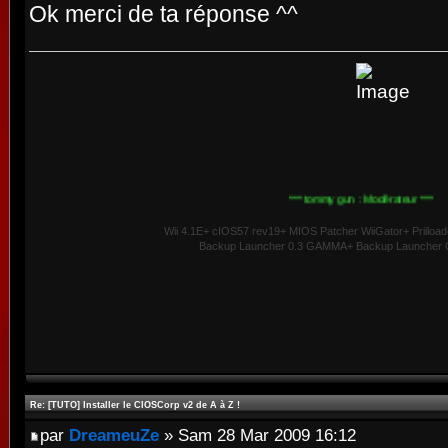
Ok merci de ta réponse ^^
*** tommy gun : Modérateur ***
Wii 4.1E+ cIOS57 rev19+ MIOS Patcher WiiGator+ Priiload
Backup Launcher 0.3 GAMMA+ Backup Launcher G
Re: [TUTO] Installer le CIOSCorp v2 de A à Z !
par
DreameuZe
» Sam 28 Mar 2009 16:12