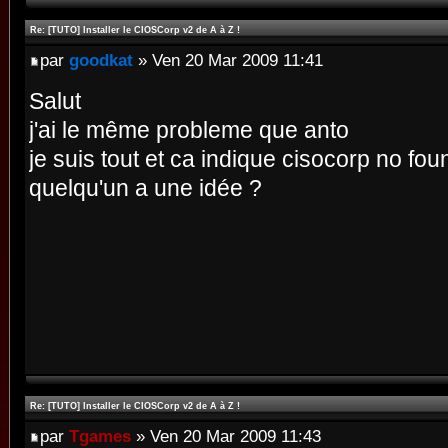
Re: [TUTO] Installer le CIOSCorp v2 de A à Z !
par
goodkat
» Ven 20 Mar 2009 11:41
Salut
j'ai le même probleme que anto
je suis tout et ca indique cisocorp no foun
quelqu'un a une idée ?
Re: [TUTO] Installer le CIOSCorp v2 de A à Z !
par
Tgames
» Ven 20 Mar 2009 11:43