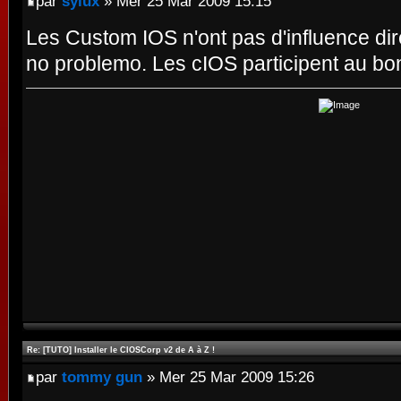
par
sylux
» Mer 25 Mar 2009 15:15
Les Custom IOS n'ont pas d'influence d
no problemo. Les cIOS participent au bo
Re: [TUTO] Installer le CIOSCorp v2 de A à Z !
par
tommy gun
» Mer 25 Mar 2009 15:26