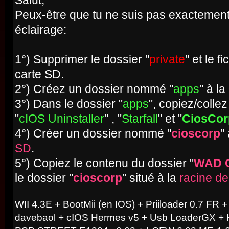
Salut,
Peux-être que tu ne suis pas exactement 
éclairage:
1°) Supprimer le dossier "
private
" et le fi
carte SD.
2°) Créez un dossier nommé "
apps
" à l
3°) Dans le dossier "
apps
", copiez/collez
"
cIOS Uninstaller
" , "
Starfall
" et "
CiosCorp
4°) Créer un dossier nommé "
cioscorp
"
SD
.
5°) Copiez le contenu du dossier "
WAD 
le dossier "
cioscorp
" situé à la
racine de
WII 4.3E + BootMii (en IOS) + Priiloader 0.7 FR
davebaol + cIOS Hermes v5 + Usb LoaderGX +