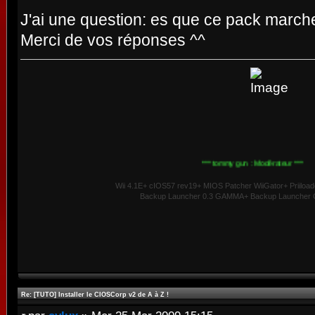
J'ai une question: es que ce pack march
Merci de vos réponses ^^
*** tommy gun : Modérateur ***
Wii 4.1E+ cIOS57 rev19+ MIOS Patcher WiiGator+ Priiload
Backup Launcher 0.3 GAMMA+ Backup Launcher G
Re: [TUTO] Installer le CIOSCorp v2 de A à Z !