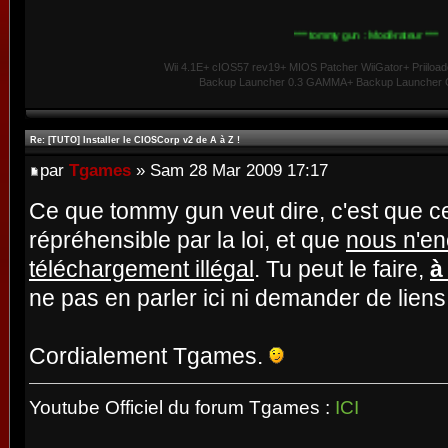
*** tommy gun : Modérateur ***
Wii 4.1E+ cIOS57 rev19+ MIOS Patcher WiiGator+ Priiload
Backup Launcher 0.3 GAMMA+ Backup Launcher G
Re: [TUTO] Installer le CIOSCorp v2 de A à Z !
par
Tgames
» Sam 28 Mar 2009 17:17
Ce que tommy gun veut dire, c'est que ce
répréhensible par la loi, et que
nous n'en
téléchargement illégal
. Tu peut le faire,
à
ne pas en parler ici ni demander de liens
Cordialement Tgames.
Youtube Officiel du forum Tgames :
ICI