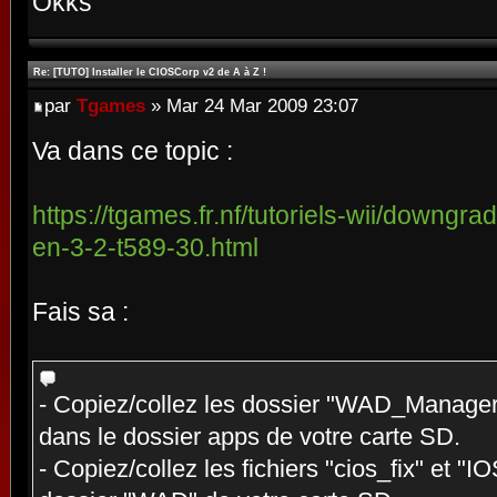
Okks
Re: [TUTO] Installer le CIOSCorp v2 de A à Z !
par
Tgames
» Mar 24 Mar 2009 23:07
Va dans ce topic :
https://tgames.fr.nf/tutoriels-wii/downgra
en-3-2-t589-30.html
Fais sa :
- Copiez/collez les dossier "WAD_Manage
dans le dossier apps de votre carte SD.
- Copiez/collez les fichiers "cios_fix" et "