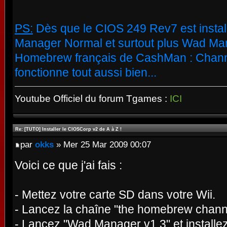
PS:
Dès que le CIOS 249 Rev7 est install
Manager Normal et surtout plus Wad Mana
Homebrew français de CashMan : Channe
fonctionne tout aussi bien...
Youtube Officiel du forum Tgames :
ICI
Re: [TUTO] Installer le CIOSCorp v2 de A à Z !
par
okks
» Mer 25 Mar 2009 00:07
Voici ce que j'ai fais :
- Mettez votre carte SD dans votre Wii.
- Lancez la chaîne "the homebrew chann
- Lancez "Wad Manager v1.3" et install