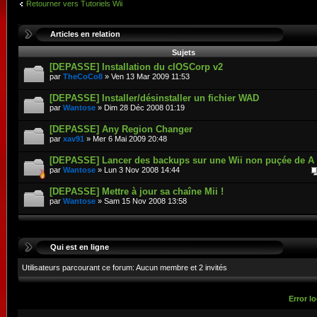
Retourner vers Tutoriels Wii
Articles en relation
Sujets
[DEPASSE] Installation du cIOSCorp v2
par
TheCoCo8
» Ven 13 Mar 2009 11:53
[DEPASSE] Installer/désinstaller un fichier WAD
par
Wantose
» Dim 28 Déc 2008 01:19
[DEPASSE] Any Region Changer
par
xav91
» Mer 6 Mai 2009 20:48
[DEPASSE] Lancer des backups sur une Wii non puçée de A 
par
Wantose
» Lun 3 Nov 2008 14:44
[DEPASSE] Mettre à jour sa chaîne Mii !
par
Wantose
» Sam 15 Nov 2008 13:58
Qui est en ligne
Utilisateurs parcourant ce forum: Aucun membre et 2 invités
Error lo