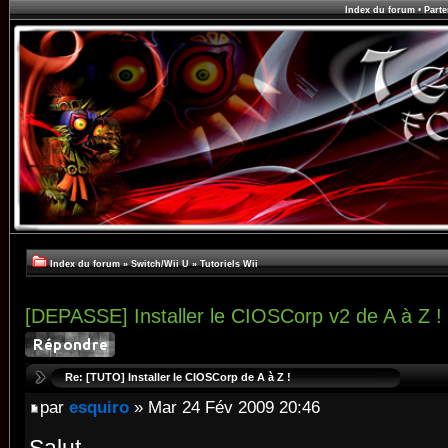
Index du forum
•
Parte
Index du forum
»
Switch/Wii U
»
Tutoriels Wii
[DEPASSE] Installer le CIOSCorp v2 de A à Z !
Re: [TUTO] Installer le CIOSCorp de A à Z !
par
esquiro
» Mar 24 Fév 2009 20:46