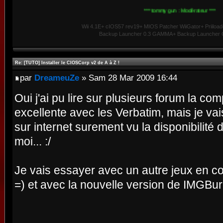
*** tommy gun : Modérateur ***
Wii 4.1E+ cIOS57 rev19+ MIOS Patcher WiiGator+ Priiload
Backup Launcher 0.3 GAMMA+ Backup Launcher G
Re: [TUTO] Installer le CIOSCorp v2 de A à Z !
par
DreameuZe
» Sam 28 Mar 2009 16:44
Oui j'ai pu lire sur plusieurs forum la com
excellente avec les Verbatim, mais je v
sur internet surement vu la disponibilité
moi... :/
Je vais essayer avec un autre jeux en co
=) et avec la nouvelle version de IMGBur