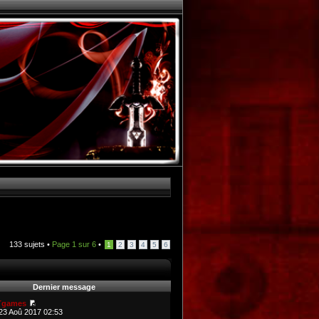
133 sujets •
Page
1
sur
6
•
1
2
3
4
5
6
Dernier message
Tgames
23 Aoû 2017 02:53