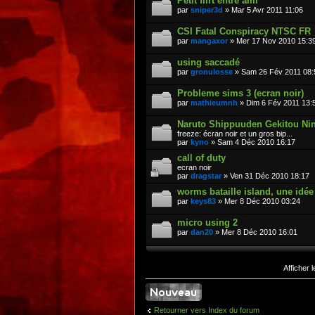
Petit flirt entre ami
par
sniper3d
» Mar 5 Avr 2011 11:06
CSI Fatal Conspiracy NTSC FR
par
mangaxor
» Mer 17 Nov 2010 15:3
using saccadé
par
gronulosse
» Sam 26 Fév 2011 08:
Probleme sims 3 (ecran noir)
par
mathieumnh
» Dim 6 Fév 2011 13:
Naruto Shippuuden Gekitou Nin
freeze: écran noir et un gros bip...
par
kyno
» Sam 4 Déc 2010 16:17
call of duty
ecran noir
par
dragstar
» Ven 31 Déc 2010 18:17
worms bataille island, une idée
par
keys83
» Mer 8 Déc 2010 03:24
micro using 2
par
dan20
» Mer 8 Déc 2010 16:01
Afficher 
Retourner vers Index du forum