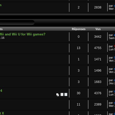
m
par
2
2838
Mer 
ts
Réponses
Vus
ii and Wii U for Wii games?
par
0
3442
1:16
Sam 
par
13
4755
Lun 
par
1
1471
Ven 
par
s
3
1496
Ven 
par
3
1683
Jeu 
 4
par
30
4376
Lun 
1
2
par
11
2389
Mer 
t X
par