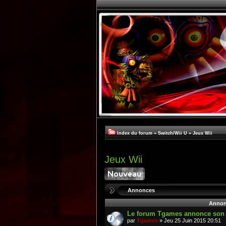
Index du forum
»
Switch/Wii U
»
Jeux Wii
Jeux Wii
Annonces
Annon
Le forum Tgames annonce son re
par
Tgames
» Jeu 25 Juin 2015 20:51