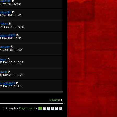
sniper3d
5 Avr 2011 12:00
sniper3d
1 Mar 2011 14:03
TGbot
26 Fév 2011 09:36
actarus1973
9 Fév 2011 15:58
zetsu04
20 Jan 2011 12:54
Oops
31 Déc 2010 18:27
inzin
31 Déc 2010 10:29
buzz212003
23 Déc 2010 11:41
Suivante
133 sujets •
Page
1
sur
6
•
1
2
3
4
5
6