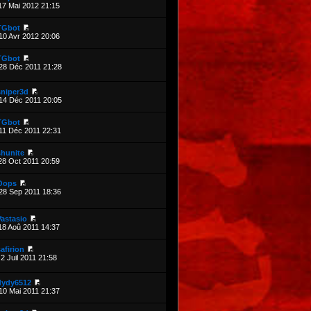
17 Mai 2012 21:15
TGbot
10 Avr 2012 20:06
TGbot
28 Déc 2011 21:28
sniper3d
14 Déc 2011 20:05
TGbot
11 Déc 2011 22:31
shunite
28 Oct 2011 20:59
Oops
28 Sep 2011 18:36
Vastasio
18 Aoû 2011 14:37
afirion
2 Juil 2011 21:58
dydy6512
10 Mai 2011 21:37