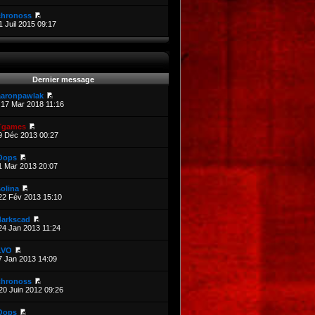
chronoss
1 Juil 2015 09:17
Dernier message
aaronpawlak
17 Mar 2018 11:16
Tgames
9 Déc 2013 00:27
Oops
1 Mar 2013 20:07
olina
22 Fév 2013 15:10
darkscad
24 Jan 2013 11:24
LVO
7 Jan 2013 14:09
chronoss
20 Juin 2012 09:26
Oops