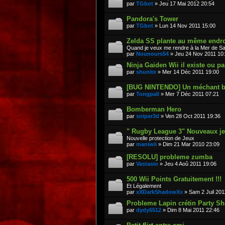
par
TGbot
» Jeu 17 Mai 2012 20:54
Pandora's Tower
par
TGbot
» Lun 14 Nov 2011 15:00
Zelda SS plante au même endro
Quand je veux me rendre à la Mer de Sab
par
Nounours54
» Jeu 24 Nov 2011 10
Ninja Gaiden Wii il existe ou pa
par
shunite
» Mer 14 Déc 2011 19:00
[BUG NINTENDO] Un méchant b
par
Tongpall
» Mer 7 Déc 2011 07:21
Bomberman Hero
par
sniper3d
» Ven 28 Oct 2011 19:36
" Rugby League 3" Nouveaux je
Nouvelle protection de Jeux
par
maniwii
» Dim 21 Mar 2010 23:09
[RESOLU] probleme zumba
par
Vastasio
» Jeu 4 Aoû 2011 19:06
500 Wii Points Gratuitement !!!
Et Légalement
par
xXDarkShadowXx
» Sam 2 Juil 201
Probleme Lapin crétin Party S
par
dydy6512
» Dim 8 Mai 2011 22:46