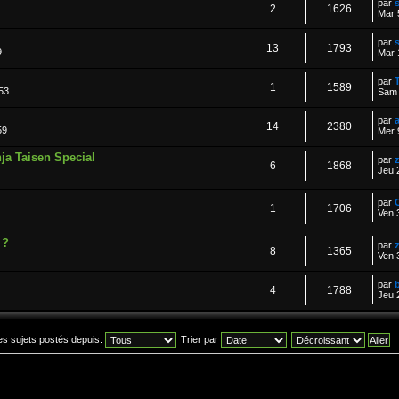
par
2
1626
Mar 
par
13
1793
9
Mar 
par
1
1589
53
Sam 
par
14
2380
59
Mer 
ja Taisen Special
par
6
1868
Jeu 
par
1
1706
Ven 
 ?
par
z
8
1365
Ven 
par
4
1788
Jeu 
les sujets postés depuis:
Trier par