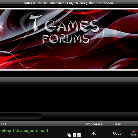
Index du forum
•
Partenaires
•
FAQ
•
M’enregistrer
•
Connexion
ces
Réponses
Vus
tour ! Dès aujourd'hui !
par
46
6665
Mer 
1
2