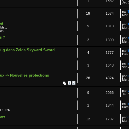
1
1582
Jeu 
par
19
1574
Mar 
it
par
9
1813
le...
Mer 
:03
s ?
par
3
1399
Mer 
ug dans Zelda Skyward Sword
par
4
1777
Dim 
par
3
1643
Ven 
ux -> Nouvelles protections
par
28
4324
Mer 
1
2
par
9
2066
Jeu 
par
s
2
1844
Sam 
1 19:26
how
par
12
1787
Mar 