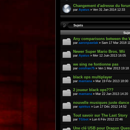
Changement d'adresse du foru
par
Ayatus
» Ven 31 Jan 2014 12:33
Sujets
Suje
Any comparisons between the W
par
aaronpawlak
» Sam 17 Mar 2018 1
Newer Super Mario Bros. Wii
par
Ayatus
» Mer 12 Juin 2013 16:05
we sing ne fontionne pas
par
coisfran75
» Ven 1 Mar 2013 19:18
black ops multiplayer
par
mantana
» Mar 19 Fév 2013 18:00
2 joueur black ops???
par
mantana
» Mar 22 Jan 2013 14:20
nouvelle musiques juste dance
par
spiritus
» Lun 17 Déc 2012 14:52
Tout savoir sur The Last Story
par
TGbot
» Lun 6 Fév 2012 22:46
Une clé USB pour Dragon Ques