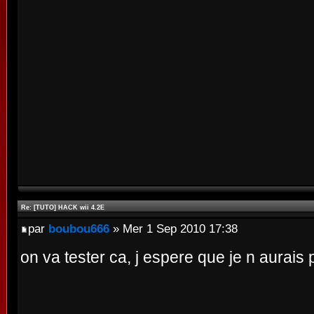
Re: [TUTO] HACK wii 4.2E
par
boubou666
» Mer 1 Sep 2010 17:38
on va tester ca, j espere que je n aurais