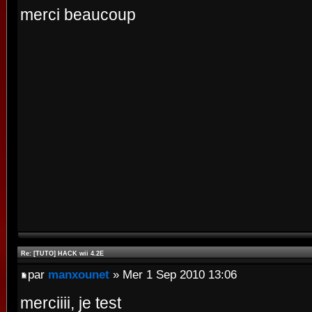
merci beaucoup
Re: [TUTO] HACK wii 4.2E
par
manxounet
» Mer 1 Sep 2010 13:06
merciiii, je test