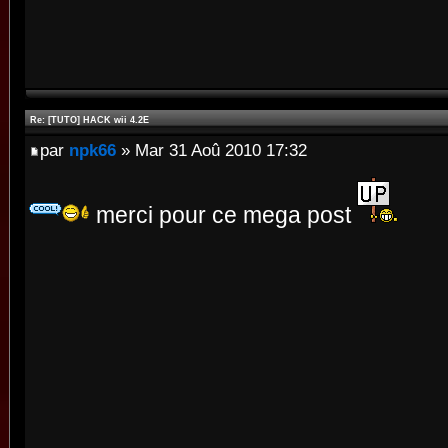
Re: [TUTO] HACK wii 4.2E
par
npk66
» Mar 31 Aoû 2010 17:32
merci pour ce mega post