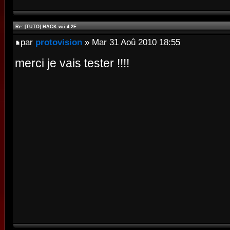
Re: [TUTO] HACK wii 4.2E
par
protovision
» Mar 31 Aoû 2010 18:55
merci je vais tester !!!!