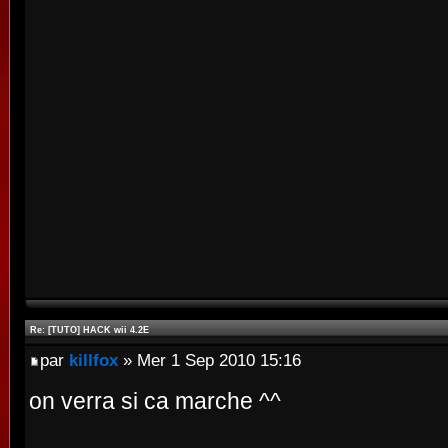
Re: [TUTO] HACK wii 4.2E
par
killfox
» Mer 1 Sep 2010 15:16
on verra si ca marche ^^