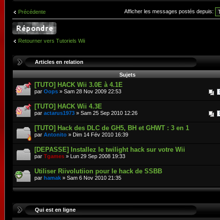
Afficher les messages postés depuis:
Précédente
Retourner vers Tutoriels Wii
Articles en relation
Sujets
[TUTO] HACK Wii 3.0E à 4.1E
par
Oops
» Sam 28 Nov 2009 22:53
[TUTO] HACK Wii 4.3E
par
actarus1973
» Sam 25 Sep 2010 12:26
[TUTO] Hack des DLC de GH5, BH et GHWT : 3 en 1
par
Antonito
» Dim 14 Fév 2010 16:39
[DEPASSE] Installez le twilight hack sur votre Wii
par
Tgames
» Lun 29 Sep 2008 19:33
Utiliser Riivolutiion pour le hack de SSBB
par
hamak
» Sam 6 Nov 2010 21:35
Qui est en ligne