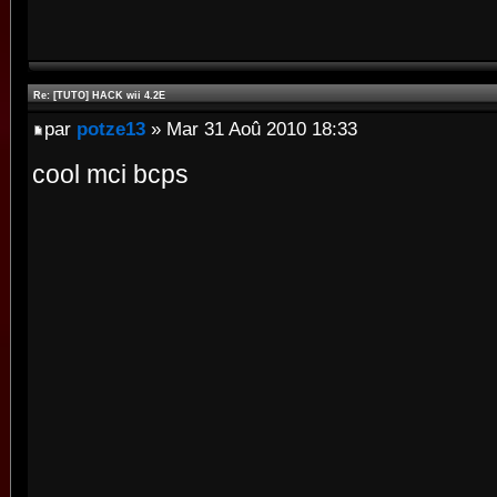
Re: [TUTO] HACK wii 4.2E
par
potze13
» Mar 31 Aoû 2010 18:33
cool mci bcps