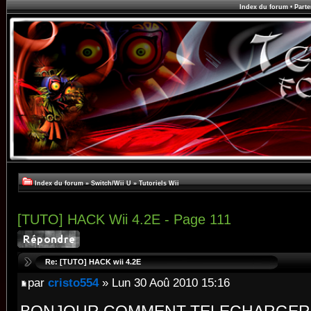
Index du forum
•
Parte
Index du forum
»
Switch/Wii U
»
Tutoriels Wii
[TUTO] HACK Wii 4.2E - Page 111
Re: [TUTO] HACK wii 4.2E
par
cristo554
» Lun 30 Aoû 2010 15:16