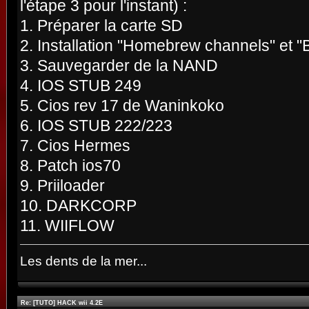
l'étape 3 pour l'instant) :
1. Préparer la carte SD
2. Installation "Homebrew channels" et "
3. Sauvegarder de la NAND
4. IOS STUB 249
5. Cios rev 17 de Waninkoko
6. IOS STUB 222/223
7. Cios Hermes
8. Patch ios70
9. Priiloader
10. DARKCORP
11. WIIFLOW
Les dents de la mer...
Re: [TUTO] HACK wii 4.2E