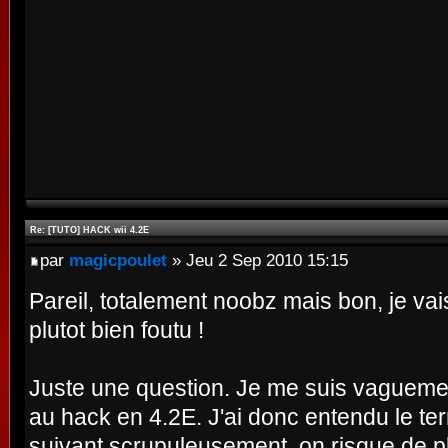
Re: [TUTO] HACK wii 4.2E
par
magicpoulet
» Jeu 2 Sep 2010 15:15
Pareil, totalement noobz mais bon, je vais 
plutot bien foutu !
Juste une question. Je me suis vaguement
au hack en 4.2E. J'ai donc entendu le ter
suivant scrupuleusement, on risque de p